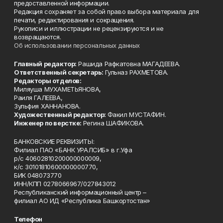
предоставленной информации.
Редакция сохраняет за собой право выбора материала для
печати, редактирования и сокращения.
Рукописи и иллюстрации не рецензируются и не
возвращаются.
Об использовании персональных данных
Главный редактор:
Рашида Рафкатовна МАГАДЕЕВА.
Ответственный секретарь:
Гульназ РАХМЕТОВА.
Редакторы отделов:
Миляуша МУХАМЕТЬЯНОВА,
Раиля ГАЛЕЕВА,
Зульфия ХАННАНОВА.
Художественный редактор:
Факил МУСТАФИН.
Инженер по верстке:
Регина ШАФИКОВА.
БАНКОВСКИЕ РЕКВИЗИТЫ:
Филиал ПАО «БАНК УРАЛСИБ» в г.Уфа
р/с 40602810200000000009,
к/с 30101810600000000770,
БИК 048073770
ИНН/КПП 0278066967/027843012
Республиканский информационный центр –
филиал АО ИД «Республика Башкортостан»
Телефон