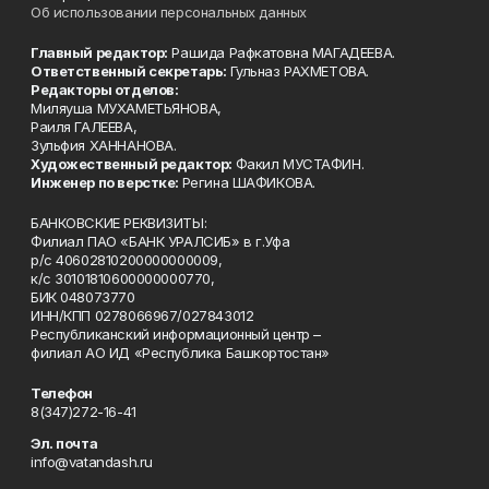
Об использовании персональных данных
Главный редактор:
Рашида Рафкатовна МАГАДЕЕВА.
Ответственный секретарь:
Гульназ РАХМЕТОВА.
Редакторы отделов:
Миляуша МУХАМЕТЬЯНОВА,
Раиля ГАЛЕЕВА,
Зульфия ХАННАНОВА.
Художественный редактор:
Факил МУСТАФИН.
Инженер по верстке:
Регина ШАФИКОВА.
БАНКОВСКИЕ РЕКВИЗИТЫ:
Филиал ПАО «БАНК УРАЛСИБ» в г.Уфа
р/с 40602810200000000009,
к/с 30101810600000000770,
БИК 048073770
ИНН/КПП 0278066967/027843012
Республиканский информационный центр –
филиал АО ИД «Республика Башкортостан»
Телефон
8(347)272-16-41
Эл. почта
info@vatandash.ru