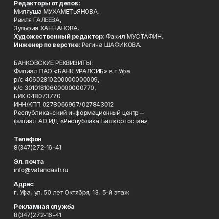
Редакторы отделов:
Миляуша МУХАМЕТЬЯНОВА,
Раиля ГАЛЕЕВА,
Зульфия ХАННАНОВА.
Художественный редактор:
Факил МУСТАФИН.
Инженер по верстке:
Регина ШАФИКОВА.
БАНКОВСКИЕ РЕКВИЗИТЫ:
Филиал ПАО «БАНК УРАЛСИБ» в г.Уфа
р/с 40602810200000000009,
к/с 30101810600000000770,
БИК 048073770
ИНН/КПП 0278066967/027843012
Республиканский информационный центр –
филиал АО ИД «Республика Башкортостан»
Телефон
8(347)272-16-41
Эл. почта
info@vatandash.ru
Адрес
г. Уфа, ул. 50 лет Октября, 13, 5-й этаж
Рекламная служба
8(347)272-16-41