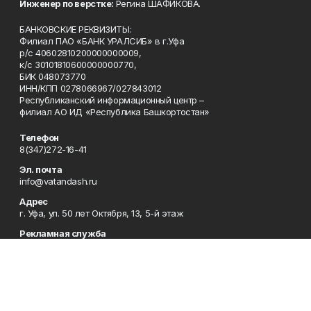
Инженер по верстке:
Регина ШАФИКОВА.
БАНКОВСКИЕ РЕКВИЗИТЫ:
Филиал ПАО «БАНК УРАЛСИБ» в г.Уфа
р/с 40602810200000000009,
к/с 30101810600000000770,
БИК 048073770
ИНН/КПП 0278066967/027843012
Республиканский информационный центр –
филиал АО ИД «Республика Башкортостан»
Телефон
8(347)272-16-41
Эл. почта
info@vatandash.ru
Адрес
г. Уфа, ул. 50 лет Октября, 13, 5-й этаж
Рекламная служба
8(347)272-16-41
Редакция
8(347)272-42-07
Приемная
8(347)272-16-41