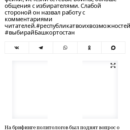
общения с избирателями. Слабой
стороной он назвал работу с
комментариями
читателей.#республикатвоихвозможносте
#выбирайБашкортостан
На брифинге политологов был поднят вопрос о