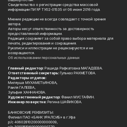
Свидетельство о регистрации средства массовой
информации ПИ № ТУ02-01535 от 06 июня 2016 года.
Мнение редакции не всегда совпадает с точкой зрения
автора.
Авторы несут ответственность за достоверность
предоставленной информации.
Редакция сохраняет за собой право выбора материала для
печати, редактирования и сокращения.
Рукописи и иллюстрации не рецензируются и не
возвращаются.
Об использовании персональных данных
Главный редактор:
Рашида Рафкатовна МАГАДЕЕВА.
Ответственный секретарь:
Гульназ РАХМЕТОВА.
Редакторы отделов:
Миляуша МУХАМЕТЬЯНОВА,
Раиля ГАЛЕЕВА,
Зульфия ХАННАНОВА.
Художественный редактор:
Факил МУСТАФИН.
Инженер по верстке:
Регина ШАФИКОВА.
БАНКОВСКИЕ РЕКВИЗИТЫ:
Филиал ПАО «БАНК УРАЛСИБ» в г.Уфа
р/с 40602810200000000009,
к/с 30101810600000000770,