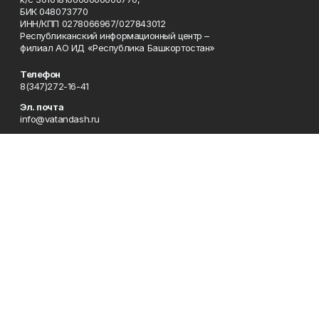
БИК 048073770
ИНН/КПП 0278066967/027843012
Республиканский информационный центр –
филиал АО ИД «Республика Башкортостан»
Телефон
8(347)272-16-41
Эл. почта
info@vatandash.ru
Адрес
г. Уфа, ул. 50 лет Октября, 13, 5-й этаж
Рекламная служба
8(347)272-16-41
Редакция
8(347)272-42-07
Приемная
8(347)272-16-41
Сотрудничество
8(347)272-16-41
Отдел кадров
8(347)272-42-07