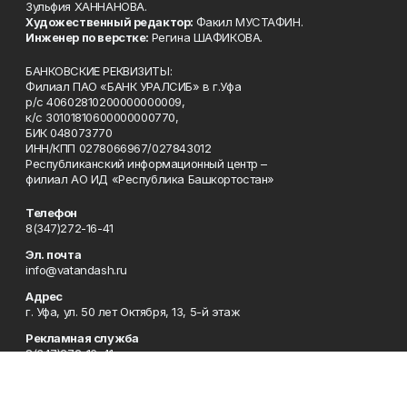
Зульфия ХАННАНОВА.
Художественный редактор:
Факил МУСТАФИН.
Инженер по верстке:
Регина ШАФИКОВА.
БАНКОВСКИЕ РЕКВИЗИТЫ:
Филиал ПАО «БАНК УРАЛСИБ» в г.Уфа
р/с 40602810200000000009,
к/с 30101810600000000770,
БИК 048073770
ИНН/КПП 0278066967/027843012
Республиканский информационный центр –
филиал АО ИД «Республика Башкортостан»
Телефон
8(347)272-16-41
Эл. почта
info@vatandash.ru
Адрес
г. Уфа, ул. 50 лет Октября, 13, 5-й этаж
Рекламная служба
8(347)272-16-41
Редакция
8(347)272-42-07