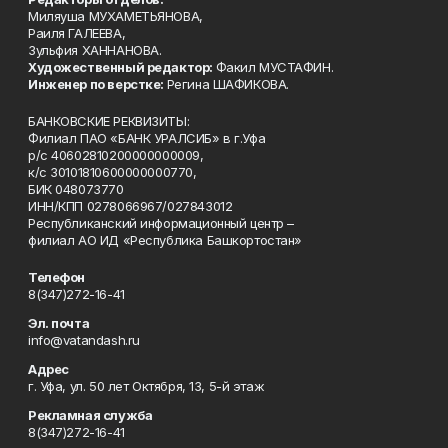
Миляуша МУХАМЕТЬЯНОВА,
Раиля ГАЛЕЕВА,
Зульфия ХАННАНОВА.
Художественный редактор:
Факил МУСТАФИН.
Инженер по верстке:
Регина ШАФИКОВА.
БАНКОВСКИЕ РЕКВИЗИТЫ:
Филиал ПАО «БАНК УРАЛСИБ» в г.Уфа
р/с 40602810200000000009,
к/с 30101810600000000770,
БИК 048073770
ИНН/КПП 0278066967/027843012
Республиканский информационный центр –
филиал АО ИД «Республика Башкортостан»
Телефон
8(347)272-16-41
Эл. почта
info@vatandash.ru
Адрес
г. Уфа, ул. 50 лет Октября, 13, 5-й этаж
Рекламная служба
8(347)272-16-41