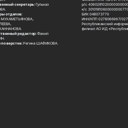
венный секретарь:
Гульназ
р/с 4060281020000000000
ВА.
к/с 30101810600000000770
ры отделов:
БИК 048073770
 МУХАМЕТЬЯНОВА,
ИНН/КПП 0278066967/027
ЛЕЕВА,
Республиканский информ
 ХАННАНОВА.
филиал АО ИД «Республи
твенный редактор:
Факил
ИН.
 по верстке:
Регина ШАФИКОВА.