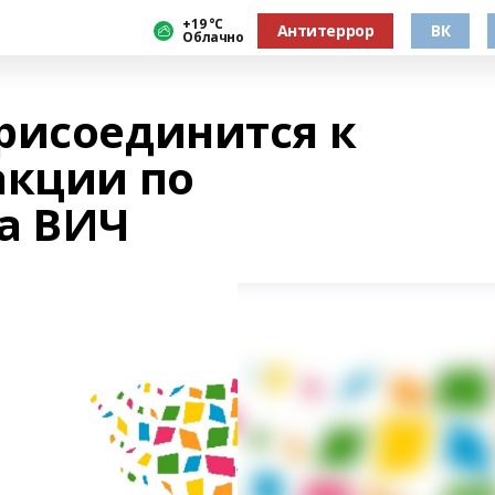
+19 °С
Антитеррор
ВК
Облачно
рисоединится к
акции по
а ВИЧ