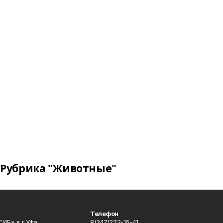
Рубрика "Животные"
Телефон
ИБ» в г.Уфа
8(347)272-16-41