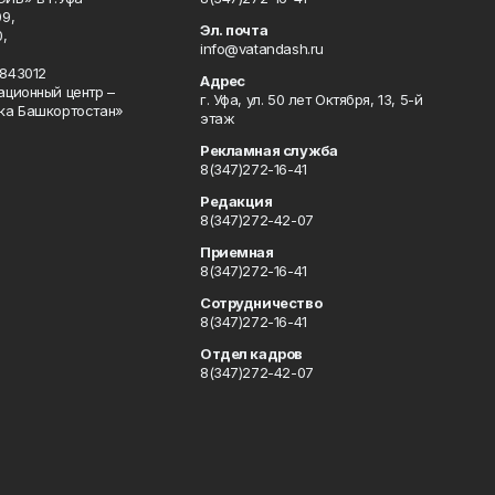
9,
Эл. почта
,
info@vatandash.ru
843012
Адрес
ационный центр –
г. Уфа, ул. 50 лет Октября, 13, 5-й
ка Башкортостан»
этаж
Рекламная служба
8(347)272-16-41
Редакция
8(347)272-42-07
Приемная
8(347)272-16-41
Сотрудничество
8(347)272-16-41
Отдел кадров
8(347)272-42-07