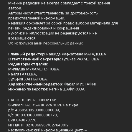
Мнение редакции не всегда совпадает с точкой зрения
автора.
Авторы несут ответственность за достоверность
предоставленной информации.
Редакция сохраняет за собой право выбора материала для
печати, редактирования и сокращения.
Рукописи и иллюстрации не рецензируются и не
возвращаются.
Об использовании персональных данных
Главный редактор:
Рашида Рафкатовна МАГАДЕЕВА.
Ответственный секретарь:
Гульназ РАХМЕТОВА.
Редакторы отделов:
Миляуша МУХАМЕТЬЯНОВА,
Раиля ГАЛЕЕВА,
Зульфия ХАННАНОВА.
Художественный редактор:
Факил МУСТАФИН.
Инженер по верстке:
Регина ШАФИКОВА.
БАНКОВСКИЕ РЕКВИЗИТЫ:
Филиал ПАО «БАНК УРАЛСИБ» в г.Уфа
р/с 40602810200000000009,
к/с 30101810600000000770,
БИК 048073770
ИНН/КПП 0278066967/027843012
Республиканский информационный центр –