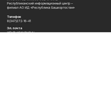
Республиканский информационный центр –
филиал АО ИД «Республика Башкортостан»
Телефон
8(347)272-16-41
Эл. почта
info@vatandash.ru
Адрес
г. Уфа, ул. 50 лет Октября, 13, 5-й этаж
Рекламная служба
8(347)272-16-41
Редакция
8(347)272-42-07
Приемная
8(347)272-16-41
Сотрудничество
8(347)272-16-41
Отдел кадров
8(347)272-42-07