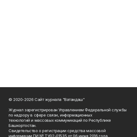
© 2020-2026 Сайт журнала "Ватандаш"
Журнал зарегистрирован Управлением Федеральной службы
по надзору в сфере связи, информационных
технологий и массовых коммуникаций по Республике
Башкортостан.
Свидетельство о регистрации средства массовой
информации ПИ № ТУ02-01535 от 06 июня 2016 года.