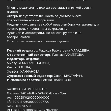
Мнение редакции не всегда совпадает с точкой зрения
автора.
Авторы несут ответственность за достоверность
предоставленной информации.
Редакция сохраняет за собой право выбора материала для
печати, редактирования и сокращения.
Рукописи и иллюстрации не рецензируются и не
возвращаются.
Об использовании персональных данных
Главный редактор:
Рашида Рафкатовна МАГАДЕЕВА.
Ответственный секретарь:
Гульназ РАХМЕТОВА.
Редакторы отделов:
Миляуша МУХАМЕТЬЯНОВА,
Раиля ГАЛЕЕВА,
Зульфия ХАННАНОВА.
Художественный редактор:
Факил МУСТАФИН.
Инженер по верстке:
Регина ШАФИКОВА.
БАНКОВСКИЕ РЕКВИЗИТЫ:
Филиал ПАО «БАНК УРАЛСИБ» в г.Уфа
р/с 40602810200000000009,
к/с 30101810600000000770,
БИК 048073770
ИНН/КПП 0278066967/027843012