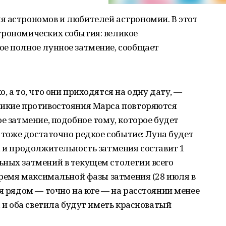
я астрономов и любителей астрономии. В этот
трономических события: великое
ое полное лунное затмение, сообщает
, а то, что они приходятся на одну дату, —
ликие противостояния Марса повторяются
е затмение, подобное тому, которое будет
, тоже достаточно редкое событие: Луна будет
, и продолжительность затмения составит 1
ьных затмений в текущем столетии всего
 время максимальной фазы затмения (28 июля в
ся рядом — точно на юге — на расстоянии менее
, и оба светила будут иметь красноватый