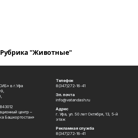
Рубрика "Животные"
Телефон
ИБ» в г.Уфа
8(347)272-16-41
9,
Эл. почта
,
info@vatandash.ru
843012
Адрес
ационный центр –
г. Уфа, ул. 50 лет Октября, 13, 5-й
ка Башкортостан»
этаж
Рекламная служба
8(347)272-16-41