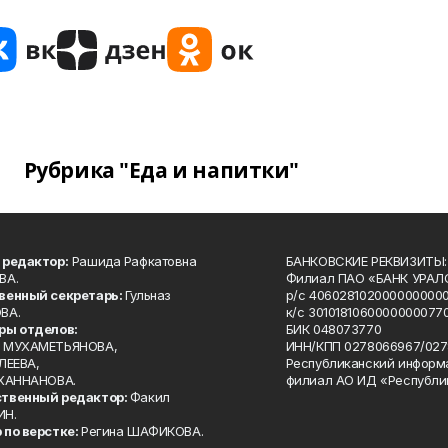
Рубрика "Еда и напитки"
 редактор:
Рашида Рафкатовна
БАНКОВСКИЕ РЕКВИЗИТЫ:
ВА.
Филиал ПАО «БАНК УРАЛС
венный секретарь:
Гульназ
р/с 4060281020000000000
ВА.
к/с 30101810600000000770
ры отделов:
БИК 048073770
 МУХАМЕТЬЯНОВА,
ИНН/КПП 0278066967/027
ЛЕЕВА,
Республиканский информ
 ХАННАНОВА.
филиал АО ИД «Республи
твенный редактор:
Факил
ИН.
 по верстке:
Регина ШАФИКОВА.