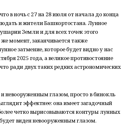
о в ночь с 27 на 28 июля от начала до конца
людать и жители Башкортостана. Лунное
ушарии Земли и для всех точек этого
 же момент, заканчивается также
нное затмение, которое будет видно у нас
тября 2025 года, а великое противостояние
к что ради двух таких редких астрономических
и невооруженным глазом, просто в бинокль
выглядит эффектнее: она имеет загадочный
 более четко вырисовываются контуры лунных
 будет виден невооруженным глазом.