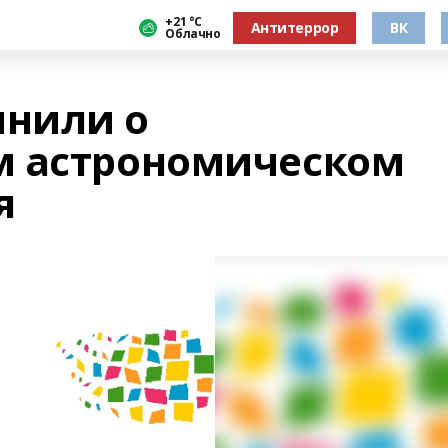
+21 °С
Антитеррор
ВК
Облачно
нили о
м астрономическом
я