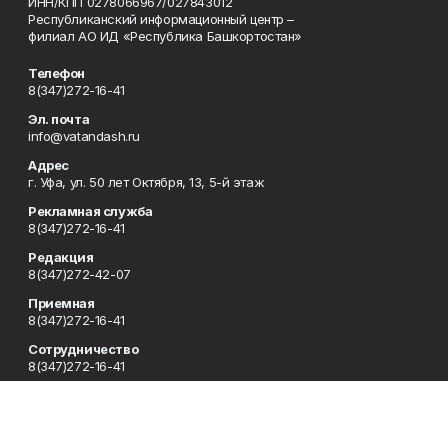
ИНН/КПП 0278066967/027843012
Республиканский информационный центр –
филиал АО ИД «Республика Башкортостан»
Телефон
8(347)272-16-41
Эл. почта
info@vatandash.ru
Адрес
г. Уфа, ул. 50 лет Октября, 13, 5-й этаж
Рекламная служба
8(347)272-16-41
Редакция
8(347)272-42-07
Приемная
8(347)272-16-41
Сотрудничество
8(347)272-16-41
Отдел кадров
8(347)272-42-07