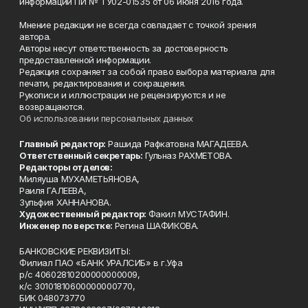
информации ПИ № ТУ02-01535 от 06 июня 2016 года.
Мнение редакции не всегда совпадает с точкой зрения
автора.
Авторы несут ответственность за достоверность
предоставленной информации.
Редакция сохраняет за собой право выбора материала для
печати, редактирования и сокращения.
Рукописи и иллюстрации не рецензируются и не
возвращаются.
Об использовании персональных данных
Главный редактор:
Рашида Рафкатовна МАГАДЕЕВА.
Ответственный секретарь:
Гульназ РАХМЕТОВА.
Редакторы отделов:
Миляуша МУХАМЕТЬЯНОВА,
Раиля ГАЛЕЕВА,
Зульфия ХАННАНОВА.
Художественный редактор:
Факил МУСТАФИН.
Инженер по верстке:
Регина ШАФИКОВА.
БАНКОВСКИЕ РЕКВИЗИТЫ:
Филиал ПАО «БАНК УРАЛСИБ» в г.Уфа
р/с 40602810200000000009,
к/с 30101810600000000770,
БИК 048073770