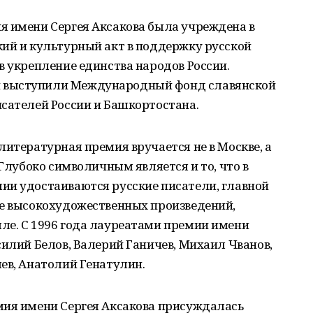
я имени Сергея Аксакова была учреждена в
кий и культурный акт в поддержку русской
в укрепление единства народов России.
 выступили Международный фонд славянской
сателей России и Башкортостана.
литературная премия вручается не в Москве, а
 Глубоко символичным является и то, что в
ии удостаиваются русские писатели, главной
ие высокохудожественных произведений,
ле. С 1996 года лауреатами премии имени
силий Белов, Валерий Ганичев, Михаил Чванов,
ев, Анатолий Генатулин.
мия имени Сергея Аксакова присуждалась