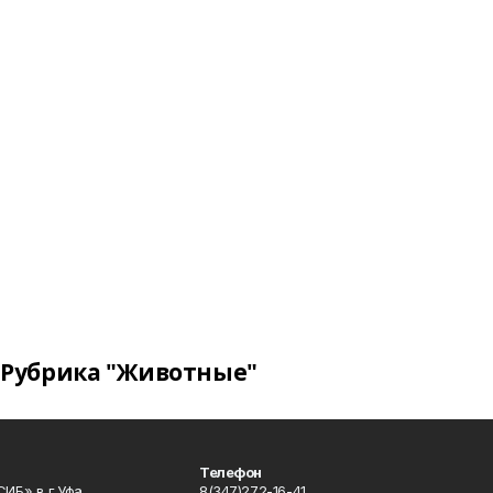
Рубрика "Животные"
Телефон
ИБ» в г.Уфа
8(347)272-16-41