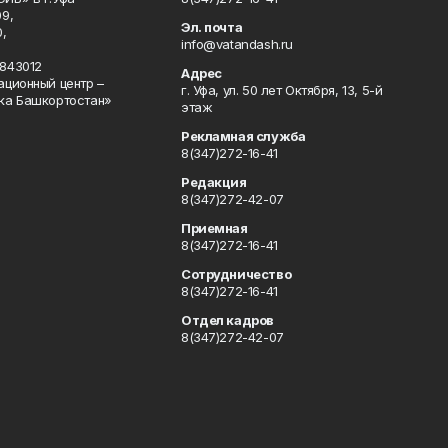
9,
Эл. почта
,
info@vatandash.ru
843012
Адрес
ационный центр –
г. Уфа, ул. 50 лет Октября, 13, 5-й
ка Башкортостан»
этаж
Рекламная служба
8(347)272-16-41
Редакция
8(347)272-42-07
Приемная
8(347)272-16-41
Сотрудничество
8(347)272-16-41
Отдел кадров
8(347)272-42-07