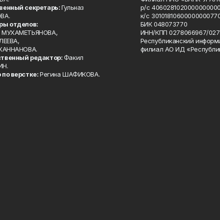
венный секретарь:
Гульназ
р/с 4060281020000000000
ВА.
к/с 30101810600000000770
ры отделов:
БИК 048073770
 МУХАМЕТЬЯНОВА,
ИНН/КПП 0278066967/027
ЛЕЕВА,
Республиканский информ
 ХАННАНОВА.
филиал АО ИД «Республи
твенный редактор:
Факил
ИН.
 по верстке:
Регина ШАФИКОВА.