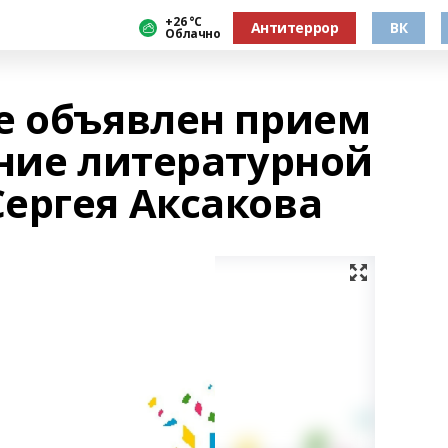
+26 °С
Антитеррор
ВК
Облачно
е объявлен прием
ание литературной
ергея Аксакова