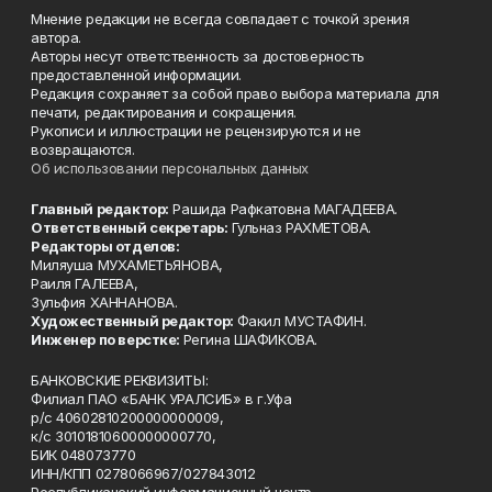
Мнение редакции не всегда совпадает с точкой зрения
автора.
Авторы несут ответственность за достоверность
предоставленной информации.
Редакция сохраняет за собой право выбора материала для
печати, редактирования и сокращения.
Рукописи и иллюстрации не рецензируются и не
возвращаются.
Об использовании персональных данных
Главный редактор:
Рашида Рафкатовна МАГАДЕЕВА.
Ответственный секретарь:
Гульназ РАХМЕТОВА.
Редакторы отделов:
Миляуша МУХАМЕТЬЯНОВА,
Раиля ГАЛЕЕВА,
Зульфия ХАННАНОВА.
Художественный редактор:
Факил МУСТАФИН.
Инженер по верстке:
Регина ШАФИКОВА.
БАНКОВСКИЕ РЕКВИЗИТЫ:
Филиал ПАО «БАНК УРАЛСИБ» в г.Уфа
р/с 40602810200000000009,
к/с 30101810600000000770,
БИК 048073770
ИНН/КПП 0278066967/027843012