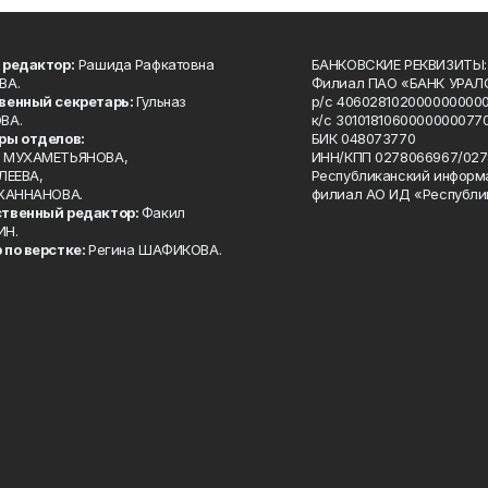
 редактор:
Рашида Рафкатовна
БАНКОВСКИЕ РЕКВИЗИТЫ:
ВА.
Филиал ПАО «БАНК УРАЛС
венный секретарь:
Гульназ
р/с 4060281020000000000
ВА.
к/с 30101810600000000770
ры отделов:
БИК 048073770
 МУХАМЕТЬЯНОВА,
ИНН/КПП 0278066967/027
ЛЕЕВА,
Республиканский информ
 ХАННАНОВА.
филиал АО ИД «Республи
твенный редактор:
Факил
ИН.
 по верстке:
Регина ШАФИКОВА.