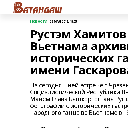
Новости
28 МАЯ 2018, 18:05
Рустэм Хамитов
Вьетнама архив
исторических г
имени Гаскаров
На сегодняшней встрече с Чре
Социалистической Республики Вь
Манем Глава Башкортостана Руст
фотографии с исторических гаст
народного танца во Вьетнаме в 19