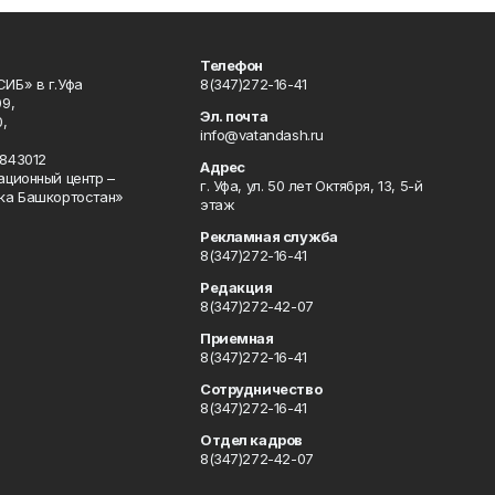
Телефон
ИБ» в г.Уфа
8(347)272-16-41
9,
Эл. почта
,
info@vatandash.ru
843012
Адрес
ационный центр –
г. Уфа, ул. 50 лет Октября, 13, 5-й
ка Башкортостан»
этаж
Рекламная служба
8(347)272-16-41
Редакция
8(347)272-42-07
Приемная
8(347)272-16-41
Сотрудничество
8(347)272-16-41
Отдел кадров
8(347)272-42-07