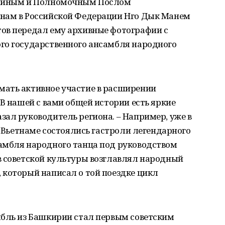
чайным и Полномочным Послом
тнам в Российской Федерации Нго Дык Манем
ов передал ему архивные фотографии с
го государственного ансамбля народного
ать активное участие в расширении
 В нашей с вами общей истории есть яркие
ал руководитель региона. – Например, уже в
о Вьетнаме состоялись гастроли легендарного
амбля народного танца под руководством
в советской культуры возглавлял народный
 который написал о той поездке цикл
мбль из Башкирии стал первым советским