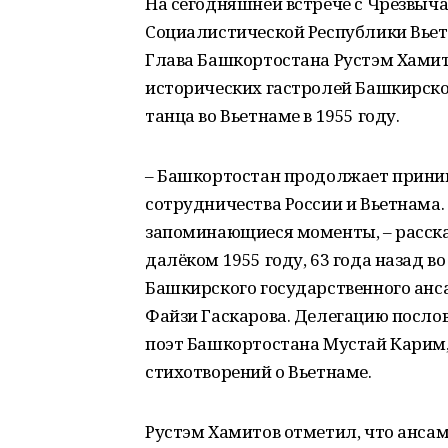
На сегодняшней встрече с Чрезвы
Социалистической Республики Вье
Глава Башкортостана Рустэм Хамит
исторических гастролей Башкирско
танца во Вьетнаме в 1955 году.
– Башкортостан продолжает приним
сотрудничества России и Вьетнама.
запоминающиеся моменты, – рассказ
далёком 1955 году, 63 года назад в
Башкирского государственного анс
Файзи Гаскарова. Делегацию посло
поэт Башкортостана Мустай Карим,
стихотворений о Вьетнаме.
Рустэм Хамитов отметил, что анса