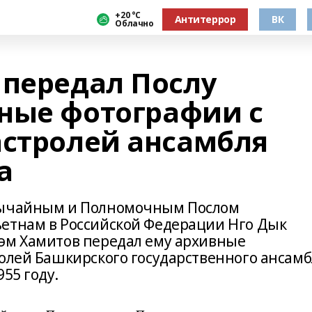
+20 °С
Антитеррор
ВК
Облачно
 передал Послу
ные фотографии с
астролей ансамбля
а
звычайным и Полномочным Послом
етнам в Российской Федерации Нго Дык
эм Хамитов передал ему архивные
ролей Башкирского государственного ансам
55 году.