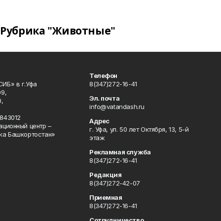
Рубрика "Животные"
Телефон
ИБ» в г.Уфа
8(347)272-16-41
9,
Эл. почта
,
info@vatandash.ru
843012
Адрес
ационный центр –
г. Уфа, ул. 50 лет Октября, 13, 5-й
ка Башкортостан»
этаж
Рекламная служба
8(347)272-16-41
Редакция
8(347)272-42-07
Приемная
8(347)272-16-41
Сотрудничество