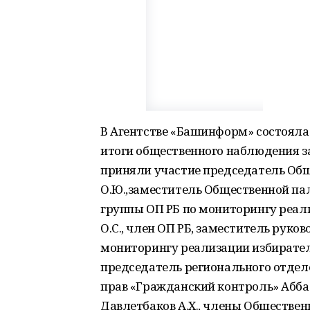
В Агентстве «Башинформ» состояла
итоги общественного наблюдения з
приняли участие председатель Об
О.Ю.,заместитель Общественной па
группы ОП РБ по мониторингу реал
О.С., член ОП РБ, заместитель руко
мониторингу реализации избирател
председатель регионального отдел
прав «Гражданский контроль» Аббас
Давлетбаков А.Х., члены Обществен