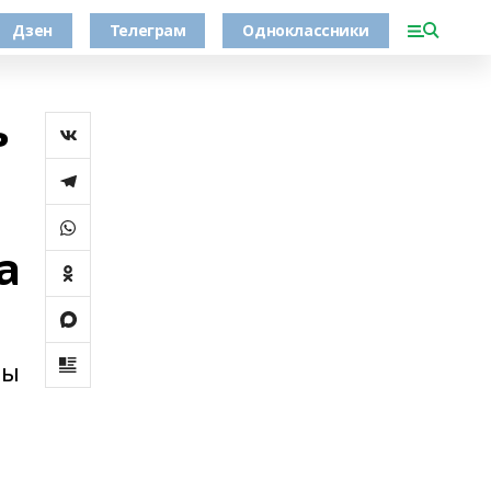
Дзен
Телеграм
Одноклассники
ь
а
ны