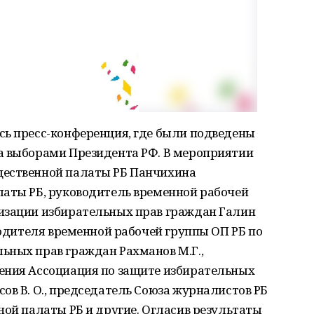
сь пресс-конференция, где были подведены
а выборами Президента РФ. В мероприятии
щественной палаты РБ Панчихина
латы РБ, руководитель временной рабочей
изации избирательных прав граждан Галин
водителя временной рабочей группы ОП РБ по
ьных прав граждан Рахманов М.Г.,
ения Ассоциация по защите избирательных
ов В. О., председатель Союза журналистов РБ
ной палаты РБ и другие. Огласив результаты