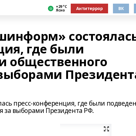
+29 °С
Антитеррор
ВК
Ясно
ашинформ» состоялас
ция, где были
и общественного
 выборами Президент
лась пресс-конференция, где были подведе
я за выборами Президента РФ.