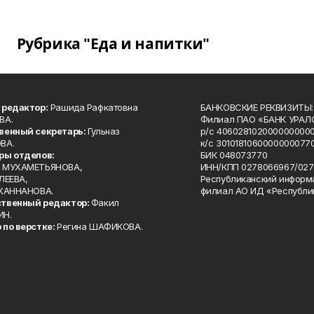
Рубрика "Еда и напитки"
 редактор:
Рашида Рафкатовна
БАНКОВСКИЕ РЕКВИЗИТЫ:
ВА.
Филиал ПАО «БАНК УРАЛС
венный секретарь:
Гульназ
р/с 4060281020000000000
ВА.
к/с 30101810600000000770
ры отделов:
БИК 048073770
 МУХАМЕТЬЯНОВА,
ИНН/КПП 0278066967/027
ЛЕЕВА,
Республиканский информ
 ХАННАНОВА.
филиал АО ИД «Республи
твенный редактор:
Факил
ИН.
 по верстке:
Регина ШАФИКОВА.