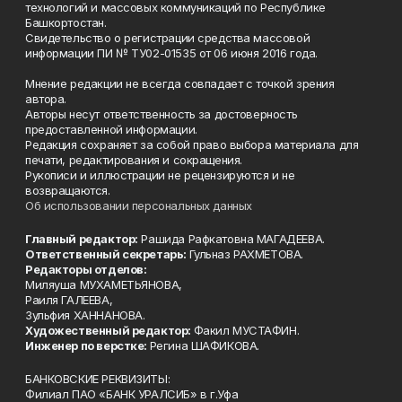
технологий и массовых коммуникаций по Республике
Башкортостан.
Свидетельство о регистрации средства массовой
информации ПИ № ТУ02-01535 от 06 июня 2016 года.
Мнение редакции не всегда совпадает с точкой зрения
автора.
Авторы несут ответственность за достоверность
предоставленной информации.
Редакция сохраняет за собой право выбора материала для
печати, редактирования и сокращения.
Рукописи и иллюстрации не рецензируются и не
возвращаются.
Об использовании персональных данных
Главный редактор:
Рашида Рафкатовна МАГАДЕЕВА.
Ответственный секретарь:
Гульназ РАХМЕТОВА.
Редакторы отделов:
Миляуша МУХАМЕТЬЯНОВА,
Раиля ГАЛЕЕВА,
Зульфия ХАННАНОВА.
Художественный редактор:
Факил МУСТАФИН.
Инженер по верстке:
Регина ШАФИКОВА.
БАНКОВСКИЕ РЕКВИЗИТЫ:
Филиал ПАО «БАНК УРАЛСИБ» в г.Уфа