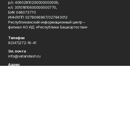
р/с 40602810200000000009,
к/с 30101810600000000770,
БИК 048073770
ИНН/КПП 0278066967/027843012
Республиканский информационный центр –
филиал АО ИД «Республика Башкортостан»
Телефон
8(347)272-16-41
Эл. почта
info@vatandash.ru
Адрес
г. Уфа, ул. 50 лет Октября, 13, 5-й этаж
Рекламная служба
8(347)272-16-41
Редакция
8(347)272-42-07
Приемная
8(347)272-16-41
Сотрудничество
8(347)272-16-41