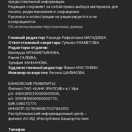
предоставленной информации.
Редакция сохраняет за собой право выбора материала для
печати, редактирования и сокращения.
Рукописи и иллюстрации не рецензируются и не
возвращаются.
Об использовании персональных данных
Главный редактор:
Рашида Рафкатовна МАГАДЕЕВА.
Ответственный секретарь:
Гульназ РАХМЕТОВА.
Редакторы отделов:
Миляуша МУХАМЕТЬЯНОВА,
Раиля ГАЛЕЕВА,
Зульфия ХАННАНОВА.
Художественный редактор:
Факил МУСТАФИН.
Инженер по верстке:
Регина ШАФИКОВА.
БАНКОВСКИЕ РЕКВИЗИТЫ:
Филиал ПАО «БАНК УРАЛСИБ» в г.Уфа
р/с 40602810200000000009,
к/с 30101810600000000770,
БИК 048073770
ИНН/КПП 0278066967/027843012
Республиканский информационный центр –
филиал АО ИД «Республика Башкортостан»
Телефон