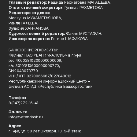
Главный редактор:
Рашида Рафкатовна МАГАДЕЕВА.
Ответственный секретарь:
Гульназ РАХМЕТОВА.
Редакторы отделов:
Миляуша МУХАМЕТЬЯНОВА,
Раиля ГАЛЕЕВА,
Зульфия ХАННАНОВА.
Художественный редактор:
Факил МУСТАФИН.
Инженер по верстке:
Регина ШАФИКОВА.
БАНКОВСКИЕ РЕКВИЗИТЫ:
Филиал ПАО «БАНК УРАЛСИБ» в г.Уфа
р/с 40602810200000000009,
к/с 30101810600000000770,
БИК 048073770
ИНН/КПП 0278066967/027843012
Республиканский информационный центр –
филиал АО ИД «Республика Башкортостан»
Телефон
8(347)272-16-41
Эл. почта
info@vatandash.ru
Адрес
г. Уфа, ул. 50 лет Октября, 13, 5-й этаж