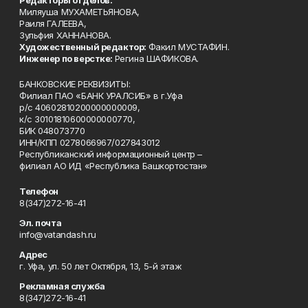
Миляуша МУХАМЕТЬЯНОВА,
Раиля ГАЛЕЕВА,
Зульфия ХАННАНОВА.
Художественный редактор:
Факил МУСТАФИН.
Инженер по верстке:
Регина ШАФИКОВА.
БАНКОВСКИЕ РЕКВИЗИТЫ:
Филиал ПАО «БАНК УРАЛСИБ» в г.Уфа
р/с 40602810200000000009,
к/с 30101810600000000770,
БИК 048073770
ИНН/КПП 0278066967/027843012
Республиканский информационный центр –
филиал АО ИД «Республика Башкортостан»
Телефон
8(347)272-16-41
Эл. почта
info@vatandash.ru
Адрес
г. Уфа, ул. 50 лет Октября, 13, 5-й этаж
Рекламная служба
8(347)272-16-41