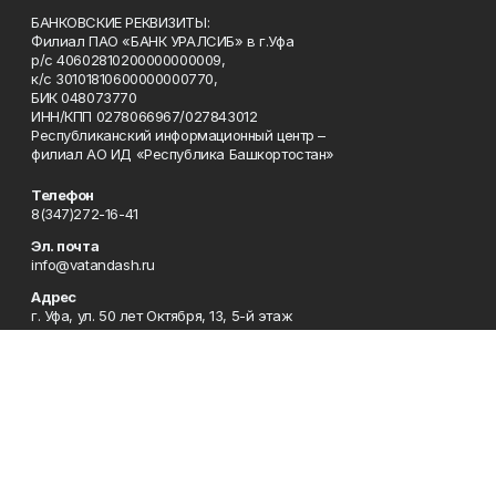
БАНКОВСКИЕ РЕКВИЗИТЫ:
Филиал ПАО «БАНК УРАЛСИБ» в г.Уфа
р/с 40602810200000000009,
к/с 30101810600000000770,
БИК 048073770
ИНН/КПП 0278066967/027843012
Республиканский информационный центр –
филиал АО ИД «Республика Башкортостан»
Телефон
8(347)272-16-41
Эл. почта
info@vatandash.ru
Адрес
г. Уфа, ул. 50 лет Октября, 13, 5-й этаж
Рекламная служба
8(347)272-16-41
Редакция
8(347)272-42-07
Приемная
8(347)272-16-41