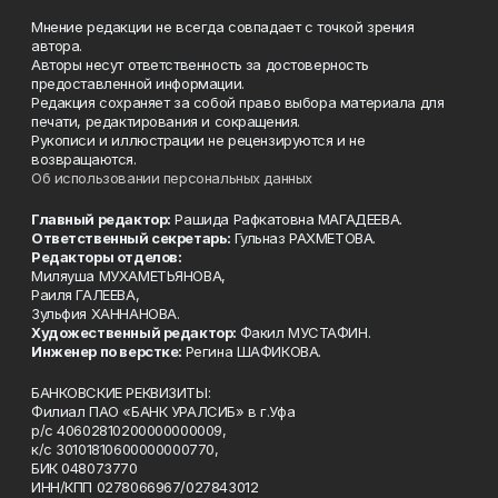
Мнение редакции не всегда совпадает с точкой зрения
автора.
Авторы несут ответственность за достоверность
предоставленной информации.
Редакция сохраняет за собой право выбора материала для
печати, редактирования и сокращения.
Рукописи и иллюстрации не рецензируются и не
возвращаются.
Об использовании персональных данных
Главный редактор:
Рашида Рафкатовна МАГАДЕЕВА.
Ответственный секретарь:
Гульназ РАХМЕТОВА.
Редакторы отделов:
Миляуша МУХАМЕТЬЯНОВА,
Раиля ГАЛЕЕВА,
Зульфия ХАННАНОВА.
Художественный редактор:
Факил МУСТАФИН.
Инженер по верстке:
Регина ШАФИКОВА.
БАНКОВСКИЕ РЕКВИЗИТЫ:
Филиал ПАО «БАНК УРАЛСИБ» в г.Уфа
р/с 40602810200000000009,
к/с 30101810600000000770,
БИК 048073770
ИНН/КПП 0278066967/027843012