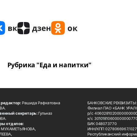
Рубрика "Еда и напитки"
 редактор:
Рашида Рафкатовна
БАНКОВСКИЕ РЕКВИЗИТЫ:
ВА.
Филиал ПАО «БАНК УРАЛС
венный секретарь:
Гульназ
р/с 4060281020000000000
ВА.
к/с 30101810600000000770
ры отделов:
БИК 048073770
 МУХАМЕТЬЯНОВА,
ИНН/КПП 0278066967/027
ЛЕЕВА,
Республиканский информ