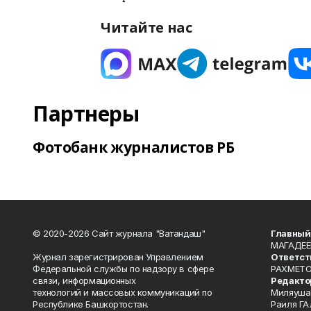
Читайте нас
Партнеры
Фотобанк журналистов РБ
© 2020-2026 Сайт журнала "Ватандаш"
Главный
МАГАДЕЕ
Журнал зарегистрирован Управлением
Ответст
Федеральной службы по надзору в сфере
РАХМЕТО
связи, информационных
Редакто
технологий и массовых коммуникаций по
Миляуша
Республике Башкортостан.
Раиля ГА