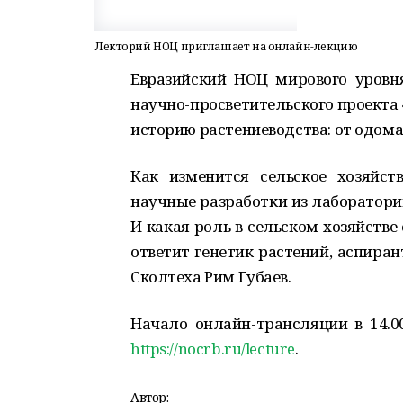
Лекторий НОЦ приглашает на онлайн-лекцию
Евразийск
ий
НОЦ мирового уровн
научно-просветительск
ого
проект
а
историю растениеводства: от одом
Как изменится сельское хозяйс
научные разработки из лаборатори
И какая роль в сельском хозяйств
ответит
генетик растений, аспиран
Сколтеха Рим Губаев.
Начало о
нлайн-трансляци
и
в 14.0
https://nocrb.ru/lecture
.
Автор: