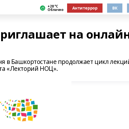
+28 °С
Антитеррор
ВК
Облачно
риглашает на онлайн
я в Башкортостане продолжает цикл лекци
та «Лекторий НОЦ».