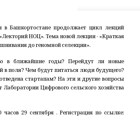
я в Башкортостане
продолжает
цикл лекций
«Лекторий НОЦ».
Тема новой лекции - «Краткая
ашнивания до геномной селекции».
тво в ближайшие годы? Перейдут ли новые
й в поля? Чем будут питаться люди будущего?
е отведена стартапам?
На эти и другие вопросы
т Лаборатории Цифрового сельского хозяйства
0 час
ов 29 сентября
.
Регистрация по ссылке
: