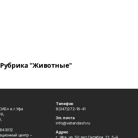
Рубрика "Животные"
Телефон
ИБ» в г.Уфа
8(347)272-16-41
9,
Эл. почта
,
info@vatandash.ru
843012
Адрес
ационный центр –
г. Уфа, ул. 50 лет Октября, 13, 5-й