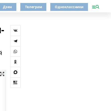
Дзен
Телеграм
Одноклассники
-
й