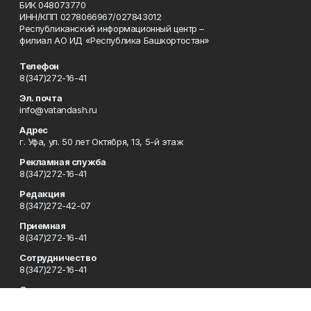
БИК 048073770
ИНН/КПП 0278066967/027843012
Республиканский информационный центр –
филиал АО ИД «Республика Башкортостан»
Телефон
8(347)272-16-41
Эл. почта
info@vatandash.ru
Адрес
г. Уфа, ул. 50 лет Октября, 13, 5-й этаж
Рекламная служба
8(347)272-16-41
Редакция
8(347)272-42-07
Приемная
8(347)272-16-41
Сотрудничество
8(347)272-16-41
Отдел кадров
8(347)272-42-07