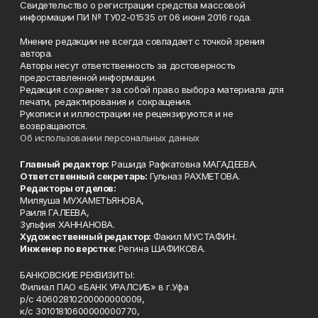
Свидетельство о регистрации средства массовой
информации ПИ № ТУ02-01535 от 06 июня 2016 года.
Мнение редакции не всегда совпадает с точкой зрения
автора.
Авторы несут ответственность за достоверность
предоставленной информации.
Редакция сохраняет за собой право выбора материала для
печати, редактирования и сокращения.
Рукописи и иллюстрации не рецензируются и не
возвращаются.
Об использовании персональных данных
Главный редактор:
Рашида Рафкатовна МАГАДЕЕВА.
Ответственный секретарь:
Гульназ РАХМЕТОВА.
Редакторы отделов:
Миляуша МУХАМЕТЬЯНОВА,
Раиля ГАЛЕЕВА,
Зульфия ХАННАНОВА.
Художественный редактор:
Факил МУСТАФИН.
Инженер по верстке:
Регина ШАФИКОВА.
БАНКОВСКИЕ РЕКВИЗИТЫ:
Филиал ПАО «БАНК УРАЛСИБ» в г.Уфа
р/с 40602810200000000009,
к/с 30101810600000000770,