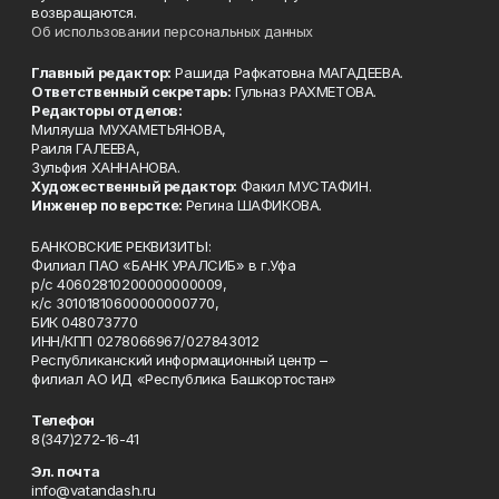
возвращаются.
Об использовании персональных данных
Главный редактор:
Рашида Рафкатовна МАГАДЕЕВА.
Ответственный секретарь:
Гульназ РАХМЕТОВА.
Редакторы отделов:
Миляуша МУХАМЕТЬЯНОВА,
Раиля ГАЛЕЕВА,
Зульфия ХАННАНОВА.
Художественный редактор:
Факил МУСТАФИН.
Инженер по верстке:
Регина ШАФИКОВА.
БАНКОВСКИЕ РЕКВИЗИТЫ:
Филиал ПАО «БАНК УРАЛСИБ» в г.Уфа
р/с 40602810200000000009,
к/с 30101810600000000770,
БИК 048073770
ИНН/КПП 0278066967/027843012
Республиканский информационный центр –
филиал АО ИД «Республика Башкортостан»
Телефон
8(347)272-16-41
Эл. почта
info@vatandash.ru