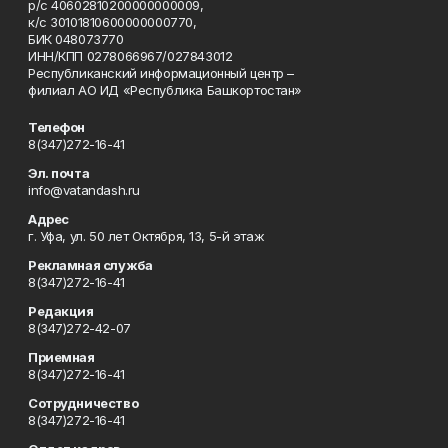
р/с 40602810200000000009,
к/с 30101810600000000770,
БИК 048073770
ИНН/КПП 0278066967/027843012
Республиканский информационный центр –
филиал АО ИД «Республика Башкортостан»
Телефон
8(347)272-16-41
Эл. почта
info@vatandash.ru
Адрес
г. Уфа, ул. 50 лет Октября, 13, 5-й этаж
Рекламная служба
8(347)272-16-41
Редакция
8(347)272-42-07
Приемная
8(347)272-16-41
Сотрудничество
8(347)272-16-41