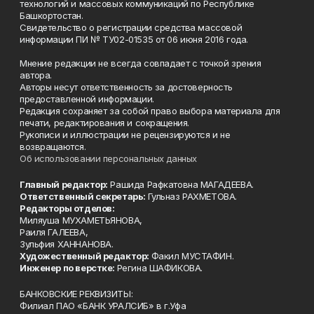
технологий и массовых коммуникаций по Республике
Башкортостан.
Свидетельство о регистрации средства массовой
информации ПИ № ТУ02-01535 от 06 июня 2016 года.
Мнение редакции не всегда совпадает с точкой зрения
автора.
Авторы несут ответственность за достоверность
предоставленной информации.
Редакция сохраняет за собой право выбора материала для
печати, редактирования и сокращения.
Рукописи и иллюстрации не рецензируются и не
возвращаются.
Об использовании персональных данных
Главный редактор:
Рашида Рафкатовна МАГАДЕЕВА.
Ответственный секретарь:
Гульназ РАХМЕТОВА.
Редакторы отделов:
Миляуша МУХАМЕТЬЯНОВА,
Раиля ГАЛЕЕВА,
Зульфия ХАННАНОВА.
Художественный редактор:
Факил МУСТАФИН.
Инженер по верстке:
Регина ШАФИКОВА.
БАНКОВСКИЕ РЕКВИЗИТЫ:
Филиал ПАО «БАНК УРАЛСИБ» в г.Уфа