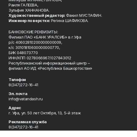
Раиля ГАЛЕЕВА,
Зульфия ХАННАНОВА.
Художественный редактор:
Факил МУСТАФИН.
Инженер по верстке:
Регина ШАФИКОВА.
БАНКОВСКИЕ РЕКВИЗИТЫ:
Филиал ПАО «БАНК УРАЛСИБ» в г.Уфа
р/с 40602810200000000009,
к/с 30101810600000000770,
БИК 048073770
ИНН/КПП 0278066967/027843012
Республиканский информационный центр –
филиал АО ИД «Республика Башкортостан»
Телефон
8(347)272-16-41
Эл. почта
info@vatandash.ru
Адрес
г. Уфа, ул. 50 лет Октября, 13, 5-й этаж
Рекламная служба
8(347)272-16-41
Редакция