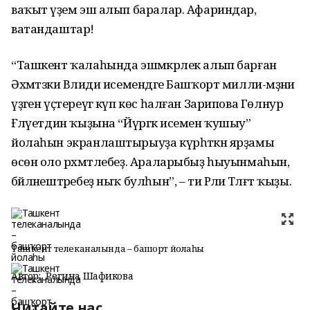
ваҡыт әүҙем эш алып баралар. Афариндар,
ватандаштар!
“Ташкент ҡалаһында эшмәкәрлек алып барған
Әхмәтзәки Вәлиди исемендәге Башҡорт милли-мәҙәни
үҙәген үҫтереүгә күп көс һалған Зарипова Гөлнур
Ғәләүетдин ҡыҙына “Йүргәк исемен ҡушыу”
йолаһын экранлаштырыуҙа күрһәткән ярҙамы
өсөн оло рәхмәтлебеҙ. Араларыбыҙ һыуынмаһын,
бәйләнештәребеҙ ныҡ булһын”, – ти Рәлиә Тәлғәт ҡыҙы.
Ташкент телеканалында – башҡорт йолаһы
Автор:
Регина Шафикова
Читайте нас