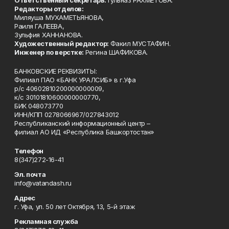
Ответственный секретарь:
Гульназ РАХМЕТОВА.
Редакторы отделов:
Миляуша МУХАМЕТЬЯНОВА,
Раиля ГАЛЕЕВА,
Зульфия ХАННАНОВА.
Художественный редактор:
Факил МУСТАФИН.
Инженер по верстке:
Регина ШАФИКОВА.
БАНКОВСКИЕ РЕКВИЗИТЫ:
Филиал ПАО «БАНК УРАЛСИБ» в г.Уфа
р/с 40602810200000000009,
к/с 30101810600000000770,
БИК 048073770
ИНН/КПП 0278066967/027843012
Республиканский информационный центр –
филиал АО ИД «Республика Башкортостан»
Телефон
8(347)272-16-41
Эл. почта
info@vatandash.ru
Адрес
г. Уфа, ул. 50 лет Октября, 13, 5-й этаж
Рекламная служба