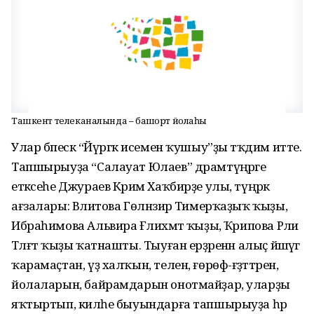
Ташкент телеканалында – башҡорт йолаһы
Улар бәпескә “Йүргәк исемен ҡушыу”ҙы тәҡдим итте.
Тапшырыуҙа “Салауат Юлаев” драмтүңәрәге
етәксеһе Джураев Кәрим Хаҡбирҙе улы, түңәрәк
ағзалары: Вәлитова Гөлнәзирә Тимерҡаҙыҡ ҡыҙы,
Ибраһимова Альвира Ғәлиәхмәт ҡыҙы, Ҡәрипова Рәлиә
Тәлғәт ҡыҙы ҡатнашты. Тыуған ерҙәренән алыҫ йәшәүгә
ҡарамаҫтан, үҙ халҡын, телен, ғөрөф-ғәҙәттәрен,
йолаларын, байрамдарын онотмайҙар, уларҙы
яҡтыртып, киләһе быуындарға тапшырыуҙа һәр