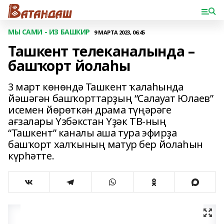
МЫ САМИ - ИЗ БАШКИР
9 МАРТА 2023, 06:45
Ташкент телеканалында –
башҡорт йолаһы
3 март көнөндә Ташкент ҡалаһында
йәшәгән башҡорттарҙың “Салауат Юлаев”
исемен йөрөткән драма түңәрәге
ағзалары Үзбәкстан Үҙәк ТВ-ның
“Ташкент” каналы аша тура эфирҙа
башҡорт халҡының матур бер йолаһын
күрһәтте.