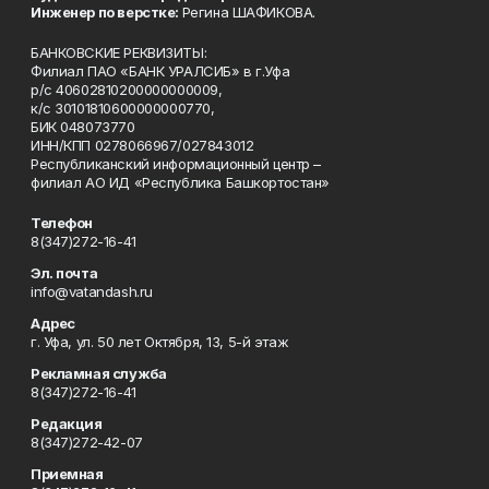
Инженер по верстке:
Регина ШАФИКОВА.
БАНКОВСКИЕ РЕКВИЗИТЫ:
Филиал ПАО «БАНК УРАЛСИБ» в г.Уфа
р/с 40602810200000000009,
к/с 30101810600000000770,
БИК 048073770
ИНН/КПП 0278066967/027843012
Республиканский информационный центр –
филиал АО ИД «Республика Башкортостан»
Телефон
8(347)272-16-41
Эл. почта
info@vatandash.ru
Адрес
г. Уфа, ул. 50 лет Октября, 13, 5-й этаж
Рекламная служба
8(347)272-16-41
Редакция
8(347)272-42-07
Приемная