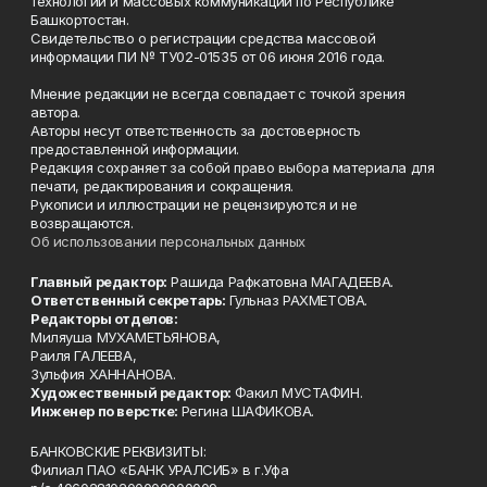
технологий и массовых коммуникаций по Республике
Башкортостан.
Свидетельство о регистрации средства массовой
информации ПИ № ТУ02-01535 от 06 июня 2016 года.
Мнение редакции не всегда совпадает с точкой зрения
автора.
Авторы несут ответственность за достоверность
предоставленной информации.
Редакция сохраняет за собой право выбора материала для
печати, редактирования и сокращения.
Рукописи и иллюстрации не рецензируются и не
возвращаются.
Об использовании персональных данных
Главный редактор:
Рашида Рафкатовна МАГАДЕЕВА.
Ответственный секретарь:
Гульназ РАХМЕТОВА.
Редакторы отделов:
Миляуша МУХАМЕТЬЯНОВА,
Раиля ГАЛЕЕВА,
Зульфия ХАННАНОВА.
Художественный редактор:
Факил МУСТАФИН.
Инженер по верстке:
Регина ШАФИКОВА.
БАНКОВСКИЕ РЕКВИЗИТЫ:
Филиал ПАО «БАНК УРАЛСИБ» в г.Уфа