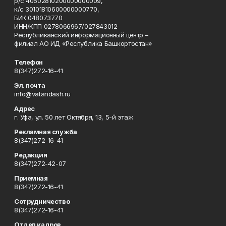
р/с 40602810200000000009,
к/с 30101810600000000770,
БИК 048073770
ИНН/КПП 0278066967/027843012
Республиканский информационный центр –
филиал АО ИД «Республика Башкортостан»
Телефон
8(347)272-16-41
Эл. почта
info@vatandash.ru
Адрес
г. Уфа, ул. 50 лет Октября, 13, 5-й этаж
Рекламная служба
8(347)272-16-41
Редакция
8(347)272-42-07
Приемная
8(347)272-16-41
Сотрудничество
8(347)272-16-41
Отдел кадров