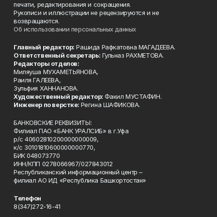
печати, редактирования и сокращения.
Рукописи и иллюстрации не рецензируются и не
возвращаются.
Об использовании персональных данных
Главный редактор:
Рашида Рафкатовна МАГАДЕЕВА.
Ответственный секретарь:
Гульназ РАХМЕТОВА.
Редакторы отделов:
Миляуша МУХАМЕТЬЯНОВА,
Раиля ГАЛЕЕВА,
Зульфия ХАННАНОВА.
Художественный редактор:
Факил МУСТАФИН.
Инженер по верстке:
Регина ШАФИКОВА.
БАНКОВСКИЕ РЕКВИЗИТЫ:
Филиал ПАО «БАНК УРАЛСИБ» в г.Уфа
р/с 40602810200000000009,
к/с 30101810600000000770,
БИК 048073770
ИНН/КПП 0278066967/027843012
Республиканский информационный центр –
филиал АО ИД «Республика Башкортостан»
Телефон
8(347)272-16-41