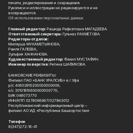
печати, редактирования и сокращения.
Рукописи и иллюстрации не рецензируются и не
возвращаются.
Об использовании персональных данных
Главный редактор:
Рашида Рафкатовна МАГАДЕЕВА.
Ответственный секретарь:
Гульназ РАХМЕТОВА.
Редакторы отделов:
Миляуша МУХАМЕТЬЯНОВА,
Раиля ГАЛЕЕВА,
Зульфия ХАННАНОВА.
Художественный редактор:
Факил МУСТАФИН.
Инженер по верстке:
Регина ШАФИКОВА.
БАНКОВСКИЕ РЕКВИЗИТЫ:
Филиал ПАО «БАНК УРАЛСИБ» в г.Уфа
р/с 40602810200000000009,
к/с 30101810600000000770,
БИК 048073770
ИНН/КПП 0278066967/027843012
Республиканский информационный центр –
филиал АО ИД «Республика Башкортостан»
Телефон
8(347)272-16-41