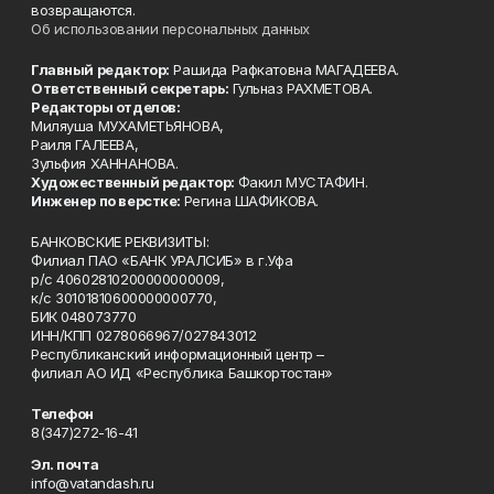
возвращаются.
Об использовании персональных данных
Главный редактор:
Рашида Рафкатовна МАГАДЕЕВА.
Ответственный секретарь:
Гульназ РАХМЕТОВА.
Редакторы отделов:
Миляуша МУХАМЕТЬЯНОВА,
Раиля ГАЛЕЕВА,
Зульфия ХАННАНОВА.
Художественный редактор:
Факил МУСТАФИН.
Инженер по верстке:
Регина ШАФИКОВА.
БАНКОВСКИЕ РЕКВИЗИТЫ:
Филиал ПАО «БАНК УРАЛСИБ» в г.Уфа
р/с 40602810200000000009,
к/с 30101810600000000770,
БИК 048073770
ИНН/КПП 0278066967/027843012
Республиканский информационный центр –
филиал АО ИД «Республика Башкортостан»
Телефон
8(347)272-16-41
Эл. почта
info@vatandash.ru