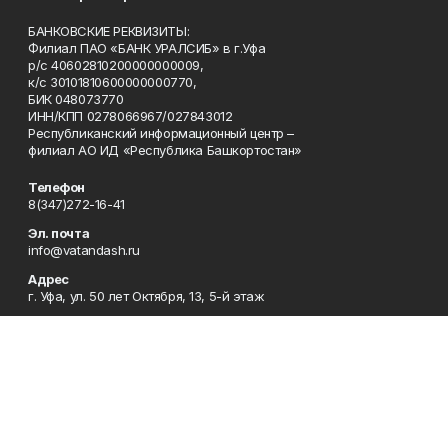
БАНКОВСКИЕ РЕКВИЗИТЫ:
Филиал ПАО «БАНК УРАЛСИБ» в г.Уфа
р/с 40602810200000000009,
к/с 30101810600000000770,
БИК 048073770
ИНН/КПП 0278066967/027843012
Республиканский информационный центр –
филиал АО ИД «Республика Башкортостан»
Телефон
8(347)272-16-41
Эл. почта
info@vatandash.ru
Адрес
г. Уфа, ул. 50 лет Октября, 13, 5-й этаж
Рекламная служба
8(347)272-16-41
Редакция
8(347)272-42-07
Приемная
8(347)272-16-41