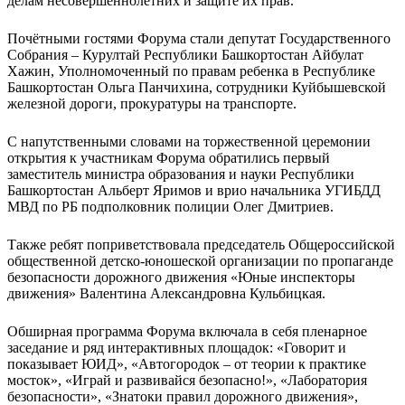
делам несовершеннолетних и защите их прав.
Почётными гостями Форума стали депутат Государственного
Собрания – Курултай Республики Башкортостан Айбулат
Хажин, Уполномоченный по правам ребенка в Республике
Башкортостан Ольга Панчихина, сотрудники Куйбышевской
железной дороги, прокуратуры на транспорте.
С напутственными словами на торжественной церемонии
открытия к участникам Форума обратились первый
заместитель министра образования и науки Республики
Башкортостан Альберт Яримов и врио начальника УГИБДД
МВД по РБ подполковник полиции Олег Дмитриев.
Также ребят поприветствовала председатель Общероссийской
общественной детско-юношеской организации по пропаганде
безопасности дорожного движения «Юные инспекторы
движения» Валентина Александровна Кульбицкая.
Обширная программа Форума включала в себя пленарное
заседание и ряд интерактивных площадок: «Говорит и
показывает ЮИД», «Автогородок – от теории к практике
мосток», «Играй и развивайся безопасно!», «Лаборатория
безопасности», «Знатоки правил дорожного движения»,