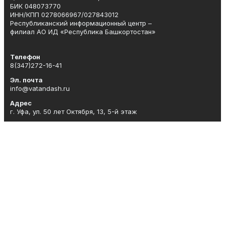
БИК 048073770
ИНН/КПП 0278066967/027843012
Республиканский информационный центр –
филиал АО ИД «Республика Башкортостан»
Телефон
8(347)272-16-41
Эл. почта
info@vatandash.ru
Адрес
г. Уфа, ул. 50 лет Октября, 13, 5-й этаж
Рекламная служба
8(347)272-16-41
Редакция
8(347)272-42-07
Приемная
8(347)272-16-41
Сотрудничество
8(347)272-16-41
Отдел кадров