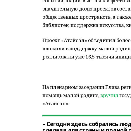
событий, акций, выставок и фестивал
значительную долю проектов соста
общественных пространств, а такж
библиотек, поддержка искусства, к
Проект «Атайсал» объединил более 
вложили в поддержку малой родины
реализовали уже 16,5 тысячи иници
На пленарном заседании Глава рег
помощь малой родине,
вручил
госу
«Атайсал».
– Сегодня здесь собрались люд
сделали для страны и родной р