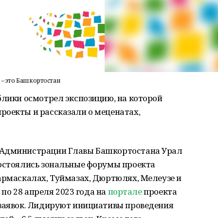
 – это Башкортостан
блики осмотрел экспозицию, на которой
роекты и рассказали о меценатах,
 Администрации Главы Башкортостана Урал
состоялись зональные форумы проекта
армаскалах, Туймазах, Дюртюлях, Мелеузе и
а по 28 апреля 2023 года на
портале
проекта
 заявок. Лидируют инициативы проведения