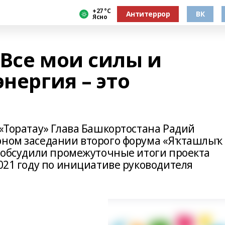
+27 °С
Антитеррор
ВК
Ясно
 Все мои силы и
энергия – это
 «Торатау» Глава Башкортостана Радий
рном заседании второго форума «Яҡташлыҡ
м обсудили промежуточные итоги проекта
2021 году по инициативе руководителя