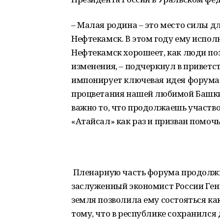
– Малая родина – это место силы дл
Нефтекамск. В этом году ему исполня
Нефтекамск хорошеет, как люди п
изменения, – подчеркнул в приветс
импонирует ключевая идея форума
процветания нашей любимой Башкир
важно то, что продолжаешь участво
«Атайсал» как раз и призван помоч
Пленарную часть форума продолжи
заслуженный экономист России Ген
земля позволила ему состояться ка
тому, что в республике сохранился 