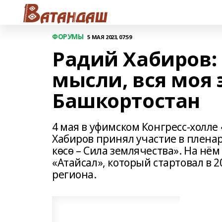
ФОРУМЫ
5 МАЯ 2023, 07:59
Радий Хабиров:
мысли, вся моя 
Башкортостан
4 мая в уфимском Конгресс-холле
Хабиров принял участие в плена
көсө – Сила землячества». На нё
«Атайсал», который стартовал в 
региона.