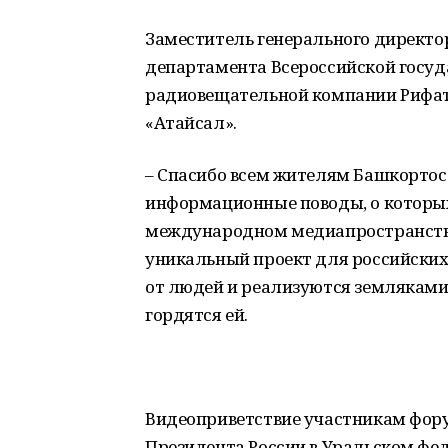
Заместитель генерального директо
департамента Всероссийской госуд
радиовещательной компании Рифат
«Атайсал».
– Спасибо всем жителям Башкортост
информационные поводы, о которых
международном медиапространстве, 
уникальный проект для российских 
от людей и реализуются земляками
гордятся ей.
Видеоприветствие участникам фор
Президента России в Уральском фе