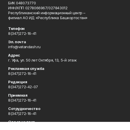
БИК 048073770
ИНН/КПП 0278066967/027843012
Республиканский информационный центр –
филиал АО ИД «Республика Башкортостан»
Телефон
8(347)272-16-41
Эл. почта
info@vatandash.ru
Адрес
г. Уфа, ул. 50 лет Октября, 13, 5-й этаж
Рекламная служба
8(347)272-16-41
Редакция
8(347)272-42-07
Приемная
8(347)272-16-41
Сотрудничество
8(347)272-16-41
Отдел кадров
8(347)272-42-07