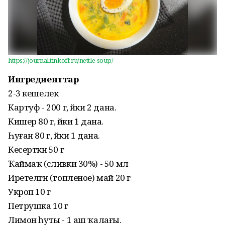
https://journal.tinkoff.ru/nettle-soup/
Ингредиенттар
2-3 кешелек
Картуф - 200 г, йәки 2 дана.
Кишер 80 г, йәки 1 дана.
Һуған 80 г, йәки 1 дана.
Кесерткән 50 г
Ҡаймаҡ (сливки 30%) - 50 мл
Иретелгән (топленое) май 20 г
Укроп 10 г
Петрушка 10 г
Лимон һуты - 1 аш ҡалағы.