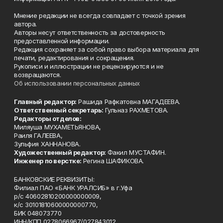
Мнение редакции не всегда совпадает с точкой зрения
автора.
Авторы несут ответственность за достоверность
предоставленной информации.
Редакция сохраняет за собой право выбора материала для
печати, редактирования и сокращения.
Рукописи и иллюстрации не рецензируются и не
возвращаются.
Об использовании персональных данных
Главный редактор:
Рашида Рафкатовна МАГАДЕЕВА.
Ответственный секретарь:
Гульназ РАХМЕТОВА.
Редакторы отделов:
Миляуша МУХАМЕТЬЯНОВА,
Раиля ГАЛЕЕВА,
Зульфия ХАННАНОВА.
Художественный редактор:
Факил МУСТАФИН.
Инженер по верстке:
Регина ШАФИКОВА.
БАНКОВСКИЕ РЕКВИЗИТЫ:
Филиал ПАО «БАНК УРАЛСИБ» в г.Уфа
р/с 40602810200000000009,
к/с 30101810600000000770,
БИК 048073770
ИНН/КПП 0278066967/027843012