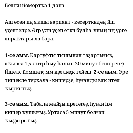
Бешкән йомортҡа 1 дана.
Аш өсөн иң яҡшы вариант - кесерткәндең йәш
үҫентеләре. Әгәр үлән үҫеп еткән булһа, уның иң үрге
япраҡтары ла бара.
1-се аҙым.
Картуфты тышынан таҙартығыҙ,
яҡынса 1,5 литр һыу һалып 30 минут бешерегеҙ.
Йәшелсә йомшаҡ, әммә иҙелмәҫкә тейеш.
2-се аҙым.
Эре
тишекле теркала - кишерҙе, һуғанды ваҡ итеп
ҡырҡығыҙ.
3-сө аҙым.
Табала майҙы иретегеҙ, һуған һәм
кишер ҡушығыҙ. Уртаса 5 минут болғап
ҡыҙҙырығыҙ.