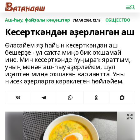
Аш-һыу, файҙалы кәңәштәр
ОБЩЕСТВО
7 МАЯ 2024, 12:12
Кесерткәндән әҙерләнгән аш
Өләсәйем яҙ һайын кесерткәндән аш
бешерҙе - ул саҡта миңә бик оҡшамай
ине. Мин кесерткәнде һуңыраҡ яраттым,
уның менән аш-һыу әҙерләйем, шул
иҫәптән миңә оҡшаған вариантта. Уны
нисек әҙерләргә кәрәклеген һөйләйем.