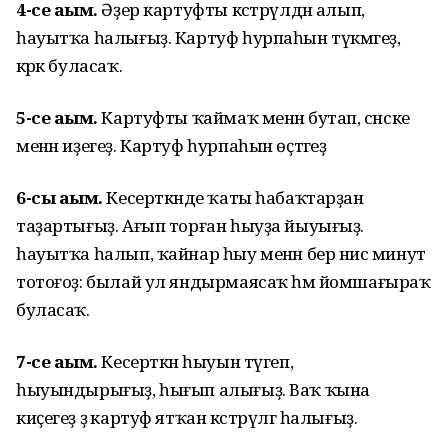
4-се аҙым.
Әҙер картуфты кәстрүлдән алып,
һауытҡа һалығыҙ. Картуф һурпаһын түкмәгеҙ,
кәрәк буласаҡ.
5-се аҙым.
Картуфты ҡаймаҡ менән бутап, сәнске
менән иҙегеҙ. Картуф һурпаһын өҫтәгеҙ
6-сы аҙым.
Кесерткәнде ҡаты һабаҡтарҙан
таҙартығыҙ. Ағып торған һыуҙа йыуығыҙ.
һауытҡа һалып, ҡайнар һыу менән бер нисә минут
тотоғоҙ: былай ул яндырмаясаҡ һәм йомшағыраҡ
буласаҡ.
7-се аҙым.
Кесерткән һыуын түгеп,
һыуындырығыҙ, һығып алығыҙ. Ваҡ ҡына
киҫегеҙ ҙә картуф ятҡан кәстрүлгә һалығыҙ.