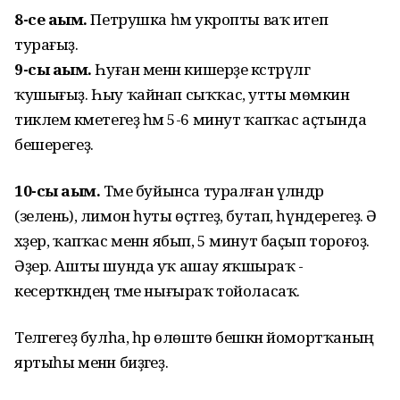
8-се аҙым.
Петрушка һәм укропты ваҡ итеп
турағыҙ.
9-сы аҙым.
Һуған менән кишерҙе кәстрүлгә
ҡушығыҙ. Һыу ҡайнап сыҡҡас, утты мөмкин
тиклем кәметегеҙ һәм 5-6 минут ҡапҡас аҫтында
бешерегеҙ.
10-сы аҙым.
Тәме буйынса туралған үләндәр
(зелень), лимон һуты өҫтәгеҙ, бутап, һүндерегеҙ. Ә
хәҙер, ҡапҡас менән ябып, 5 минут баҫып тороғоҙ.
Әҙер. Ашты шунда уҡ ашау яҡшыраҡ -
кесерткәндең тәме нығыраҡ тойоласаҡ.
Теләгегеҙ булһа, һәр өлөштө бешкән йомортҡаның
яртыһы менән биҙәгеҙ.