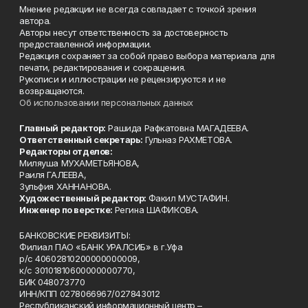
Мнение редакции не всегда совпадает с точкой зрения
автора.
Авторы несут ответственность за достоверность
предоставленной информации.
Редакция сохраняет за собой право выбора материала для
печати, редактирования и сокращения.
Рукописи и иллюстрации не рецензируются и не
возвращаются.
Об использовании персональных данных
Главный редактор:
Рашида Рафкатовна МАГАДЕЕВА.
Ответственный секретарь:
Гульназ РАХМЕТОВА.
Редакторы отделов:
Миляуша МУХАМЕТЬЯНОВА,
Раиля ГАЛЕЕВА,
Зульфия ХАННАНОВА.
Художественный редактор:
Факил МУСТАФИН.
Инженер по верстке:
Регина ШАФИКОВА.
БАНКОВСКИЕ РЕКВИЗИТЫ:
Филиал ПАО «БАНК УРАЛСИБ» в г.Уфа
р/с 40602810200000000009,
к/с 30101810600000000770,
БИК 048073770
ИНН/КПП 0278066967/027843012
Республиканский информационный центр –