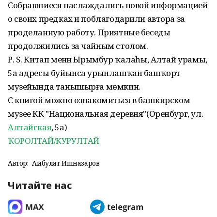
Собравшиеся наслаждались новой информацией
о своих предках и поблагодарили автора за
проделанную работу. Приятные беседы
продолжились за чайным столом.
Р. S. Китап менән Ырымбур ҡалаһы, Алтай урамы,
5а адресы буйынса урынлашҡан башҡорт
музейында танышырға мөмкин.
С книгой можно ознакомиться в башкирском
музее КК "Национальная деревня"(Оренбург, ул.
Алтайская
, 5а)
ҠОРОЛТАЙ/КУРУЛТАЙ
Автор:
Айбулат Ишназаров
Читайте нас