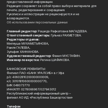
предоставленной информации.
Редакция сохраняет за собой право выбора материала для
печати, редактирования и сокращения.
Рукописи и иллюстрации не рецензируются и не
возвращаются.
Об использовании персональных данных
Главный редактор:
Рашида Рафкатовна МАГАДЕЕВА.
Ответственный секретарь:
Гульназ РАХМЕТОВА.
Редакторы отделов:
Миляуша МУХАМЕТЬЯНОВА,
Раиля ГАЛЕЕВА,
Зульфия ХАННАНОВА.
Художественный редактор:
Факил МУСТАФИН.
Инженер по верстке:
Регина ШАФИКОВА.
БАНКОВСКИЕ РЕКВИЗИТЫ:
Филиал ПАО «БАНК УРАЛСИБ» в г.Уфа
р/с 40602810200000000009,
к/с 30101810600000000770,
БИК 048073770
ИНН/КПП 0278066967/027843012
Республиканский информационный центр –
филиал АО ИД «Республика Башкортостан»
Телефон