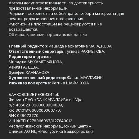
Авторы несут ответственность за достоверность
предоставленной информации.
Редакция сохраняет за собой право выбора материала для
печати, редактирования и сокращения.
Рукописи и иллюстрации не рецензируются и не
возвращаются.
Об использовании персональных данных
Главный редактор:
Рашида Рафкатовна МАГАДЕЕВА.
Ответственный секретарь:
Гульназ РАХМЕТОВА.
Редакторы отделов:
Миляуша МУХАМЕТЬЯНОВА,
Раиля ГАЛЕЕВА,
Зульфия ХАННАНОВА.
Художественный редактор:
Факил МУСТАФИН.
Инженер по верстке:
Регина ШАФИКОВА.
БАНКОВСКИЕ РЕКВИЗИТЫ:
Филиал ПАО «БАНК УРАЛСИБ» в г.Уфа
р/с 40602810200000000009,
к/с 30101810600000000770,
БИК 048073770
ИНН/КПП 0278066967/027843012
Республиканский информационный центр –
филиал АО ИД «Республика Башкортостан»