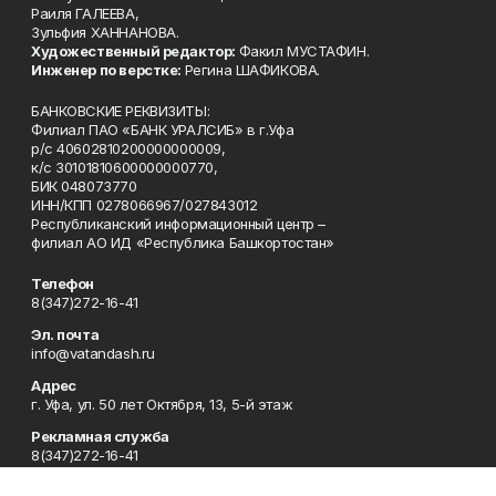
Раиля ГАЛЕЕВА,
Зульфия ХАННАНОВА.
Художественный редактор:
Факил МУСТАФИН.
Инженер по верстке:
Регина ШАФИКОВА.
БАНКОВСКИЕ РЕКВИЗИТЫ:
Филиал ПАО «БАНК УРАЛСИБ» в г.Уфа
р/с 40602810200000000009,
к/с 30101810600000000770,
БИК 048073770
ИНН/КПП 0278066967/027843012
Республиканский информационный центр –
филиал АО ИД «Республика Башкортостан»
Телефон
8(347)272-16-41
Эл. почта
info@vatandash.ru
Адрес
г. Уфа, ул. 50 лет Октября, 13, 5-й этаж
Рекламная служба
8(347)272-16-41
Редакция