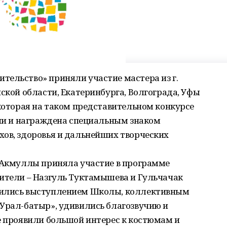
тельство» приняли участие мастера из г.
нской области, Екатеринбурга, Волгограда, Уфы
 которая на таком представительном конкурсе
ени и награждена специальным знаком
хов, здоровья и дальнейших творческих
. Акмуллы приняла участие в программе
зители – Назгуль Туктамышева и Гульчачак
тились выступлением Школы, коллективным
«Урал-батыр», удивились благозвучию и
е проявили большой интерес к костюмам и