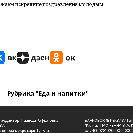
ражаем искренние поздравления молодым
Рубрика "Еда и напитки"
 редактор:
Рашида Рафкатовна
БАНКОВСКИЕ РЕКВИЗИТЫ:
ВА.
Филиал ПАО «БАНК УРАЛС
венный секретарь:
Гульназ
р/с 4060281020000000000