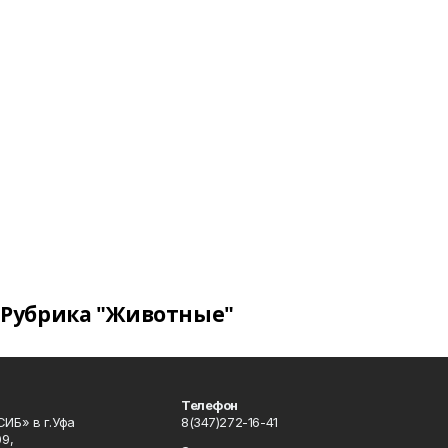
Рубрика "Животные"
Телефон
ИБ» в г.Уфа
8(347)272-16-41
9,