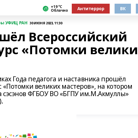
+19 °С
Антитеррор
ВК
Облачно
уры УФИЦ РАН
30 ИЮНЯ 2023, 11:30
ошёл Всероссийский
урс «Потомки велики
амках Года педагога и наставника прошёл
 «Потомки великих мастеров», на котором
 сэсэнов ФГБОУ ВО «БГПУ им.М.Акмуллы»
.