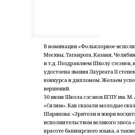
В номинации «Фольклорное исполни
Москвы, Таганрога, Казани, Челяби
и т.д. Поздравляем Школу сэсэнов,
удостоена звания Лауреата II степ
конкурса и дипломом. Желаем успе
вершений.
30 июня Школа сэсэнов БГПУ им. М
«Сялям». Как сказали молодые ска
Шарипова: «Зрители и жюри восхи
исполнительством великого эпоса 
красоте башкирского языка, а такж