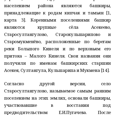
населением района являются башкиры,
принадлежащие к родам кипчак и тамьян [1,
карта 3]. Коренными поселениями башкир
являются крупные сёла Асекеево,
Старосултангулово, Старокульшарипово и
Старомукменёво, расположенные по берегам
реки Большого Кинеля и по верховьям его
притока – Малого Кинеля. Свои названия они
получили по именам башкирских старшин
Асекея, Султангула, Кульшарипа и Мукмена [14].
Согласно другой версии, село
Старосултангулово, называемое самым ранним
поселением на этих землях, основали башкиры,
участвовавшие в восстании под
предводительством Е.И.Пугачева. После