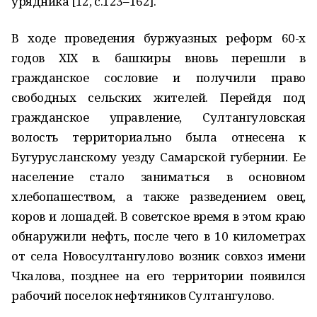
урядника [12, с.123–162].
В ходе проведения буржуазных реформ 60-х
годов XIX в. башкиры вновь перешли в
гражданское сословие и получили право
свободных сельских жителей. Перейдя под
гражданское управление, Султангуловская
волость территориально была отнесена к
Бугурусланскому уезду Самарской губернии. Ее
население стало заниматься в основном
хлебопашеством, а также разведением овец,
коров и лошадей. В советское время в этом краю
обнаружили нефть, после чего в 10 километрах
от села Новосултангулово возник совхоз имени
Чкалова, позднее на его территории появился
рабочий поселок нефтяников Султангулово.