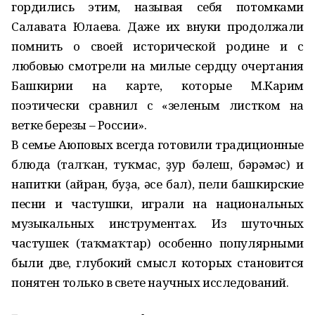
гордились этим, называя себя потомками
Салавата Юлаева. Даже их внуки продолжали
помнить о своей исторической родине и с
любовью смотрели на милые сердцу очертания
Башкирии на карте, которые М.Карим
поэтически сравнил с «зеленым листком на
ветке березы – России».
В семье Аюповых всегда готовили традиционные
блюда (талҡан, туҡмас, ҙур бәлеш, бәрәмәс) и
напитки (айран, буҙа, әсе бал), пели башкирские
песни и частушки, играли на национальных
музыкальных инструментах. Из шуточных
частушек (таҡмаҡтар) особенно популярными
были две, глубокий смысл которых становится
понятен только в свете научных исследований.