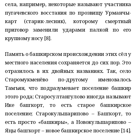
села, например, некоторые называют участника
пугачевского восстания по прозвищу Урманчы-
карт (старик-лесник), которому смертный
приговор заменили ударами палкой по его
крупному носу [8].
Память о башкирском происхождении этих сёл у
местного населения сохраняется до сих пор. Это
отразилось в их двойных названиях. Так, село
Старомукменёво по-другому именовалось
Тамъян, что подразумевает поселение башкир
этого рода; Старосултангулово иногда называют
Иҫке башҡорт, то есть старое башкирское
поселение; Старокульшарипово – Башҡорт, то
есть просто «башкиры», а Новокульшарипово –
Яңы башҡорт – новое башкирское поселение [14].