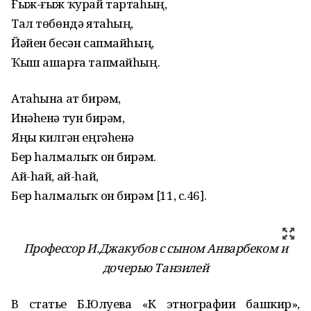
Ғыж-ғыж ҡурай тартаhың,
Тал төбөндә ятаhың,
Йәйен бесән сапмайhың,
Ҡыш ашарға тапмайhың.
Атаһына ат бирәм,
Инәhенә тун бирәм,
Яңы килгән еңгәhенә
Бер hалмалыҡ он бирәм.
Ай-hай, ай-hай,
Бер hалмалыҡ он бирәм [11, с.46].
Профессор И.Джакубов с сыном Анварбеком и
дочерью Танзилей
В статье Б.Юлуева «К этнографии башкир»,