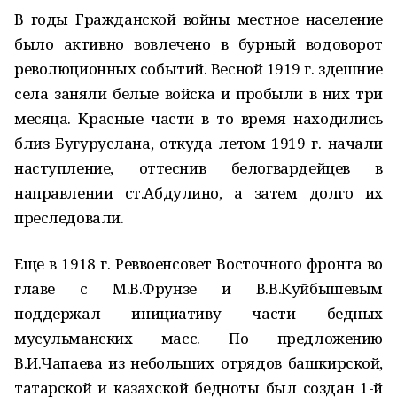
В годы Гражданской войны местное население
было активно вовлечено в бурный водоворот
революционных событий. Весной 1919 г. здешние
села заняли белые войска и пробыли в них три
месяца. Красные части в то время находились
близ Бугуруслана, откуда летом 1919 г. начали
наступление, оттеснив белогвардейцев в
направлении ст.Абдулино, а затем долго их
преследовали.
Еще в 1918 г. Реввоенсовет Восточного фронта во
главе с М.В.Фрунзе и В.В.Куйбышевым
поддержал инициативу части бедных
мусульманских масс. По предложению
В.И.Чапаева из небольших отрядов башкирской,
татарской и казахской бедноты был создан 1-й