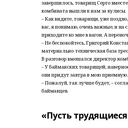
завершилось, товарищ Серго вместе
комбината вышли к нам за кулисы.
– Как видите, товарищи, уже поздно
вас, я понимаю, очень важные, и на
приходите ко мне в вагон. А переноче
– Не беспокойтесь, Григорий Конст
материально-техническая база трес
В разговор вмешался директор ком
– У баймакских товарищей, наверное
они придут завтра в мою приемную
– Пожалуй, так лучше будет, – сог
баймакцев.
«Пусть трудящиеся