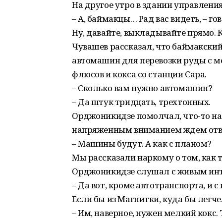
На другое утро в здании управлени
– А, баймакцы… Рад вас видеть, – го
Ну, давайте, выкладывайте прямо. 
Чувашев рассказал, что баймакский 
автомашин для перевозки руды с ме
флюсов и кокса со станции Сара.
– Сколько вам нужно автомашин?
– Да штук тридцать, трехтонных.
Орджоникидзе помолчал, что-то нач
напряженным вниманием ждем отве
– Машины будут. А как с планом?
Мы рассказали наркому о том, как
Орджоникидзе слушал с живым инт
– Да вот, кроме автотранспорта, и с
Если бы из Магнитки, куда бы легч
– Им, наверное, нужен мелкий кокс.