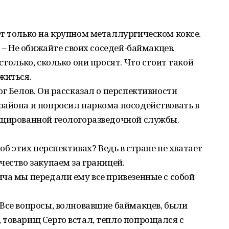
т только на крупном металлургическом коксе.
. – Не обижайте своих соседей-баймакцев.
столько, сколько они просят. Что стоит такой
житься.
г Белов. Он рассказал о перспективности
района и попросил наркома посодействовать в
ицированной геологоразведочной службы.
об этих перспективах? Ведь в стране не хватает
чество закупаем за границей.
ча мы передали ему все привезенные с собой
Все вопросы, волновавшие баймакцев, были
 товарищ Серго встал, тепло попрощался с