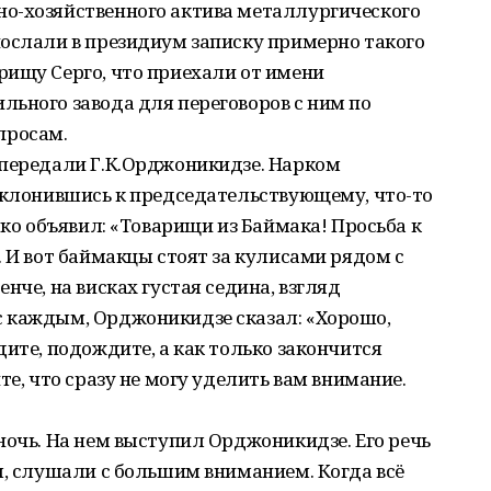
о-хозяйственного актива металлургического
послали в президиум записку примерно такого
рищу Серго, что приехали от имени
ьного завода для переговоров с ним по
просам.
 передали Г.К.Орджоникидзе. Нарком
 склонившись к председательствующему, что-то
мко объявил: «Товарищи из Баймака! Просьба к
. И вот баймакцы стоят за кулисами рядом с
нче, на висках густая седина, взгляд
 каждым, Орджоникидзе сказал: «Хорошо,
дите, подождите, а как только закончится
те, что сразу не могу уделить вам внимание.
ночь. На нем выступил Орджоникидзе. Его речь
ы, слушали с большим вниманием. Когда всё