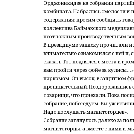
Орджоникидзе на собрании партийн
комбината. Набрались смелости и 
содержания: просим сообщить това
коллектива Баймакского медеплавил
неотложным производственным во
В президиуме записку прочитали и
внимательно ознакомился с ней и,
сказал. Тот поднялся с места и гро
вам пройти через фойе за кулисы…»
наркомом. Он высок, в защитном фре
проницательный. Поздоровавшись с
товарищи, что приехали. Пока поси
собрание, побеседуем. Вы уж извини
Надо послушать магнитогорцев».
Собрание затянулось далеко за пол
магнитогорцы, а вместе с ними и м