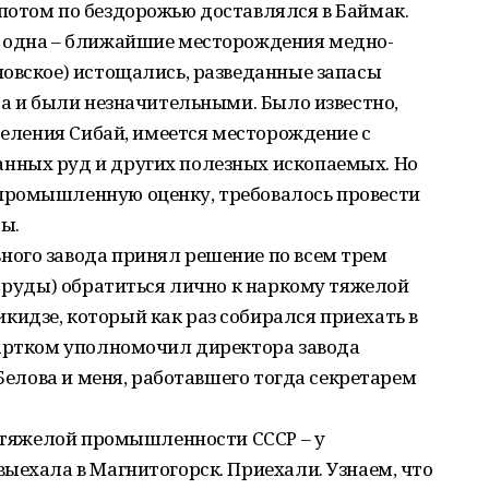
потом по бездорожью доставлялся в Баймак.
е одна – ближайшие месторождения медно-
новское) истощались, разведанные запасы
да и были незначительными. Было известно,
 селения Сибай, имеется месторождение с
нных руд и других полезных ископаемых. Но
промышленную оценку, требовалось провести
ы.
ого завода принял решение по всем трем
ы руды) обратиться лично к наркому тяжелой
идзе, который как раз собирался приехать в
партком уполномочил директора завода
.Белова и меня, работавшего тогда секретарем
м тяжелой промышленности СССР – у
ыехала в Магнитогорск. Приехали. Узнаем, что