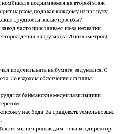
я комбината поднимаемся на второй этаж.
ворит нарком, подавая каждому из нас руку. –
Какие трудности, какие просьбы?
завод часто простаивает из-за нехватки
сторождения Бакрузяк (за 70 километров),
ал подсчитывать на бумаге, задумался. С
та. Со вздохом облегчения слышим:
 трудятся баймакские медеплавильщики.
ересом.
 коксом у нас беда. За тридевять земель возим.
е…
 Такого мы не производим, – сказал директор