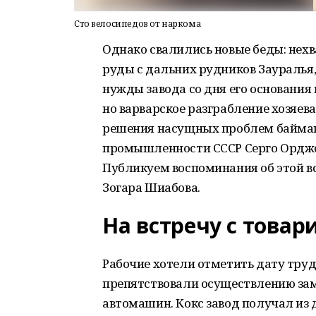
Сто велосипедов от наркома
Однако свалились новые беды: нехв
руды с дальних рудников Зауралья,
нужды завода со дня его основания 
но варварское разграбление хозяев
решения насущных проблем баймак
промышленности СССР Серго Ордж
Публикуем воспоминания об этой в
Зогара Шиабова.
На встречу с товар
Рабочие хотели отметить дату тру
препятствовали осуществлению зам
автомашин. Кокс завод получал из 