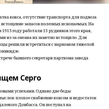
атка кокса, отсутствие транспорта для подвоза
 истощение запасов полезных ископаемых. На
в 1913 году работали 13 рудников этого края,
ами из-за океана их заметно истощило. Для
цы решили встретиться с наркомом тяжелой
оникидзе.
стрече бывшего секретаря парткома завода
ищем Серго
довыми успехами. Однако две беды
ыслов: плохое снабжение коксом и недостаток
далекого Донбасса. Он поступал на