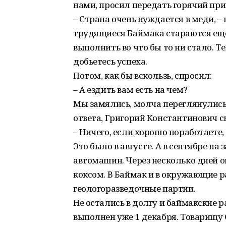
нами, просил передать горячий пр
– Страна очень нуждается в меди, –
трудящиеся Баймака стараются еще
выполнить во что бы то ни стало. Т
добьетесь успеха.
Потом, как бы вскользь, спросил:
– А ездить вам есть на чем?
Мы замялись, молча переглянулись
ответа, Григорий Константинович с
– Ничего, если хорошо поработаете
Это было в августе. А в сентябре н
автомашин. Через несколько дней о
коксом. В Баймак и в окружающие р
геологоразведочные партии.
Не остались в долгу и баймакские 
выполнен уже 1 декабря. Товарищу 