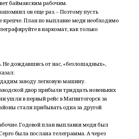
ивет баймакским рабочим.
 напомнил он еще раз. – Поэтому пусть
 крепче. План по выплавке меди необходимо
елеграфируйте в наркомат, как только
. Не дождавшись от нас, «безлошадных»,
казал:
, дадим заводу легковую машину.
а заводской двор прибыли тридцать новеньких
ни ушли в первый рейс в Магнитогорск за
айоны стали прибывать одна за другой
рабочие. Годовой план выплавки меди был
Серго была послана телеграмма. А через