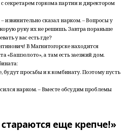
 с секретарем горкома партии и директором
, – извинительно сказал нарком. – Вопросы у
 скорую руку их не решишь. Завтра пораньше
вать у вас есть где?
антинович! В Магнитогорске находится
та «Башзолото», а там есть заезжий дом.
бината:
, будут просьбы и к комбинату. Поэтому пусть
.
ласился нарком. – Вместе обсудим проблемы
 стараются еще крепче!»