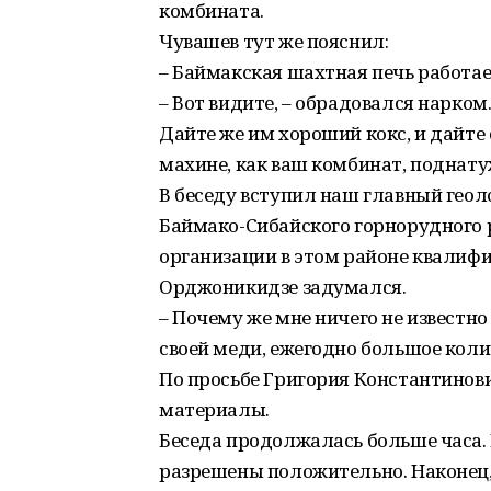
комбината.
Чувашев тут же пояснил:
– Баймакская шахтная печь работае
– Вот видите, – обрадовался нарком
Дайте же им хороший кокс, и дайте 
махине, как ваш комбинат, поднату
В беседу вступил наш главный геоло
Баймако-Сибайского горнорудного 
организации в этом районе квалиф
Орджоникидзе задумался.
– Почему же мне ничего не известно 
своей меди, ежегодно большое коли
По просьбе Григория Константинови
материалы.
Беседа продолжалась больше часа. 
разрешены положительно. Наконец,