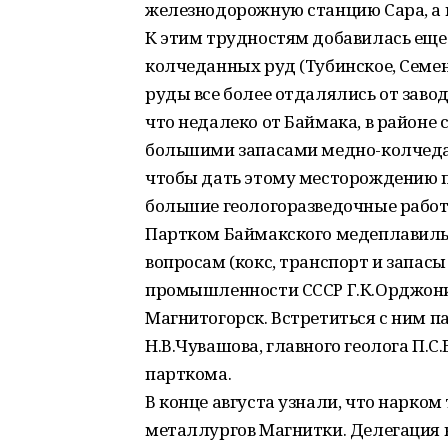
железнодорожную станцию Сара, а 
К этим трудностям добавилась ещ
колчеданных руд (Тубинское, Семе
руды все более отдалялись от заво
что недалеко от Баймака, в районе
большими запасами медно-колчеда
чтобы дать этому месторождению 
большие геологоразведочные работ
Партком Баймакского медеплавильн
вопросам (кокс, транспорт и запас
промышленности СССР Г.К.Орджоник
Магнитогорск. Встретиться с ним 
Н.В.Чувашова, главного геолога П.С
парткома.
В конце августа узнали, что нарко
металлургов Магнитки. Делегация в