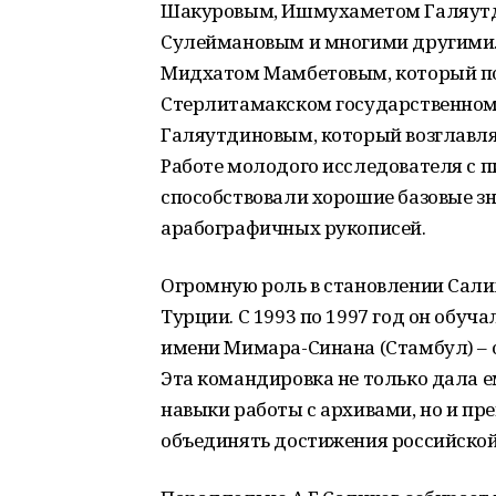
Шакуровым, Ишмухаметом Галяутд
Сулеймановым и многими другими. П
Мидхатом Мамбетовым, который поз
Стерлитамакском государственном
Галяутдиновым, который возглавлял
Работе молодого исследователя с
способствовали хорошие базовые з
арабографичных рукописей.
Огромную роль в становлении Салих
Турции. С 1993 по 1997 год он обуч
имени Мимара-Синана (Стамбул) – 
Эта командировка не только дала 
навыки работы с архивами, но и пре
объединять достижения российской