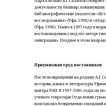
Параллельно А.Г.Салихов собирает
деятельности башкир, покинувших 
библиографические указатели «Ис
исследованиях» (Уфа, 1996) и «Абд
(Уфа, 1996). Также в 1997 году в ж
востоковедения») под его авторств
эмиграции». Позднее в этом направ
Приумножая труд наставников
После возвращения на родину А.Г.
истории, языка и литературы Уфим
центра РАН. В 1997–2005 годы он п
ученого секретаря Отделения гума
возглавлял безвременно ушедший из