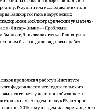
 материалы о жизни и профессиональной
родину. Результатом исследований стали
тория Башкортостана в зарубежных
улкадир Инан. Библиографический указатель»
урнале «Ядкар» (ныне – «Проблемы
ом была опубликована статья «Башкиры в
лении им было издано ряд новых работ.
Салихов продолжил работу в Институте
ского федерального исследовательского
о совместительству исполнял обязанности
нитарных наук Академии наук РБ, которое
 жизни в 2015 году академик-секретарь, член-