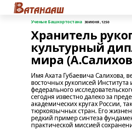
Ученые Башкортостана
30 ИЮНЯ , 12:50
Хранитель руко
культурный дип
мира (А.Салихов
Имя Ахата Губаевича Салихова, в
восточных рукописей Института 
федерального исследовательского
сегодня известно далеко за пред
академических кругах России, та
тюркоязычных стран. Его жизнен
редкий пример синтеза фундамен
практической миссией сохранени