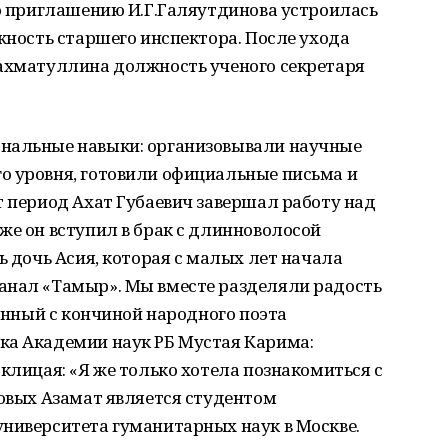
по приглашению И.Г.Галяутдинова устроилась
лжность старшего инспектора. После ухода
Рахматуллина должность ученого секретаря
ональные навыки: организовывали научные
о уровня, готовили официальные письма и
т период Ахат Губаевич завершал работу над
же он вступил в брак с длинноволосой
ь дочь Асия, которая с малых лет начала
анал «Тамыр». Мы вместе разделяли радость
занный с кончиной народного поэта
ка Академии наук РБ Мустая Карима:
клицая: «Я же только хотела познакомиться с
ховых Азамат является студентом
университета гуманитарных наук в Москве.