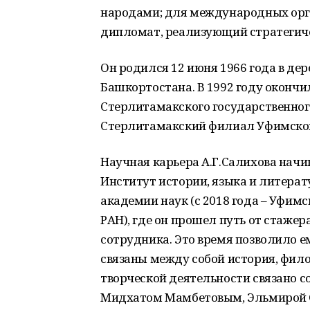
народами; для международных орг
дипломат, реализующий стратегич
Он родился 12 июня 1966 года в де
Башкортостана. В 1992 году оконч
Стерлитамакского государственног
Стерлитамакский филиал Уфимского
Научная карьера А.Г.Салихова начин
Институт истории, языка и литера
академии наук (с 2018 года – Уфи
РАН), где он прошел путь от стаже
сотрудника. Это время позволило е
связаны между собой история, фило
творческой деятельности связано 
Мидхатом Мамбетовым, Эльмирой 