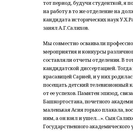
тот период, будучи студенткой, я 
на работу в то же отделение на до
кандидата исторических наук У.Х.
занял А.Г.Салихов.
Мы совместно осваивали професси
мероприятия и конкурсы различног
составляли отчеты отделения. В то
кандидатской диссертацией. Тогда 
красавицей Сарией, и у них родилас
посещать детский телевизионный к
от ее успехов. Памятен эпизод, свя
Башкортостана, почетного академи
маленькая Асия горько плакала, вос
ним, а он взял и ушел…». Сын Сали
Государственного академического 