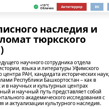
+19 °С
Антитеррор
ВК
Облачно
писного наследия и
ломат тюркского
)
едущего научного сотрудника отдела
истории, языка и литературы Уфимского
 центра РАН, кандидата исторических наук
елами Республики Башкортостан – как в
к и в научных и культурных центрах
ный и научный путь представляет собой
тального академического исследования с
я и актуализации культурного наследия.