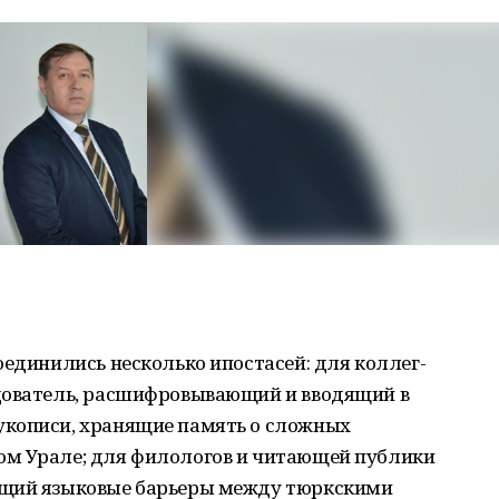
оединились несколько ипостасей: для коллег-
дователь, расшифровывающий и вводящий в
укописи, хранящие память о сложных
ом Урале; для филологов и читающей публики
ющий языковые барьеры между тюркскими