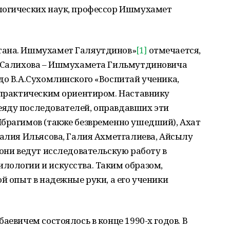
логических наук, профессор Ишмухамет
тана. Ишмухамет Галяутдинов»
[1]
отмечается,
Г.Салихова – Ишмухамета Гильмутдиновича
до В.А.Сухомлинского «Воспитай ученика,
 практическим ориентиром. Наставнику
яду последователей, оправдавших эти
Ибрагимов (также безвременно ушедший), Ахат
залия Ильясова, Галия Ахметгалиева, Айсылу
 они ведут исследовательскую работу в
лологии и искусства. Таким образом,
й опыт в надежные руки, а его ученики
аевичем состоялось в конце 1990-х годов. В