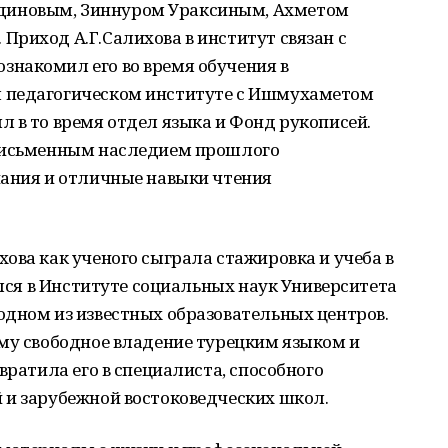
иновым, Зиннуром Ураксиным, Ахметом
риход А.Г.Салихова в институт связан с
накомил его во время обучения в
 педагогическом институте с Ишмухаметом
 в то время отдел языка и Фонд рукописей.
 письменным наследием прошлого
нания и отличные навыки чтения
ова как ученого сыграла стажировка и учеба в
ался в Институте социальных наук Университета
одном из известных образовательных центров.
ему свободное владение турецким языком и
вратила его в специалиста, способного
 и зарубежной востоковедческих школ.