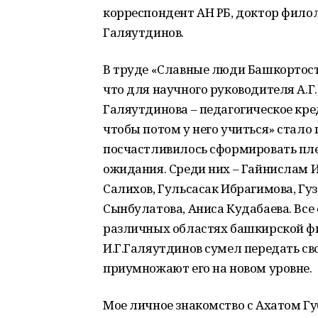
корреспондент АН РБ, доктор фило
Галяутдинов.
В труде «Славные люди Башкортос
что для научного руководителя А.
Галяутдинова – педагогическое кре
чтобы потом у него учиться» стало
посчастливилось сформировать пле
ожидания. Среди них – Гайнислам 
Салихов, Гульсасак Ибрагимова, Гу
Сынбулатова, Аниса Кудабаева. Все
различных областях башкирской фи
И.Г.Галяутдинов сумел передать сво
приумножают его на новом уровне.
Мое личное знакомство с Ахатом Губ