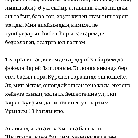
йыйынабыҙ. Ә ул, сығыр алдынан, әллә ниндәй
эш табып, бара тор, хәҙер килеп етәм тип тороп
ҡалды. Мин апайымдың ҡиммәтле
хушбуйҙарын һибеп, һары сәстәремде
бөҙрәләтеп, театрға юл тоттом.
Театрға ингәс, кейемде гардеробҡа бирҙем дә,
фойела йөрөй башланым. Колонна янында бер
егет баҫып тора. Күренеп тора инде-эш кешеһе.
Эх, мин әйтәм, ошондай эшсән генә ҡала егетенә
кейәүгә сығып, ҡалала йәшәргә ине ул, тип
ҡарап ҡуйҙым да, залға инеп ултырҙым.
Урыным 13 һанлы ине.
Апайыпды көтәм, ваҡыт етә башланы.
Шылтыратырға булдым. хәҙер килеп етәм,