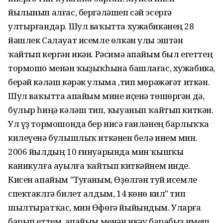
йылынып алғас, бергәләшеп сәй эсергә
ултырғандар. Шул ваҡытта хужабикәнең 28
йәшлек Салауат исемле өлкән улы эштән
ҡайтып кергән икән. Рәсимә апайым был егеттең
тормошо менән ҡыҙыҡһына башлағас, хужабикә,
берәй кәләш кәрәк улыма ,тип мөрәжәғәт иткән.
Шул ваҡытта апайым мине иҫенә төшөргән дә,
булыр һиңә кәләш тип, ҡыуанып ҡайтып киткән.
Ул үҙ тормошонда бер нисә ғаиләнең барлыҡҡа
килеүенә булышлыҡ иткәнен белә инем мин.
2006 йылдың 10 ғинуарында мин ҡышҡы
каникулға ауылға ҡайтып киткәйнем инде.
Кисен апайым "Туғаным, Өҙөлгән туй исемле
спектаклгә билет алдым, 14 көнө кил" тип
шылтыратҡас, мин Өфөгә йыйындым. Уларға
барып еттем, апайым менән икәү барабыҙ имеш,