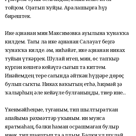
тойҙом. Оҙатып ҡуйҙы. Аралашырға һүҙ
бирештек.
Ике аҙнанан мин Максимовка ауылына ҡунаҡҡа
килдем. Тағы ла ике аҙнанан Салауат беҙгә
ҡунаҡҡа килде. Һәм, ниһәйәт, ике аҙнанан никах
туйын үткәрҙек. Шулай итеп, мин, өс тапҡыр
күргән кешегә кейәүгә сығып та киттем.
Инәйемдең тере сағында әйткән һүҙҙәре дөрөҫ
булып сыҡты. Никах ваҡытың етһә, һиҙмәй ҙә
ҡалырһың әле кейәүле булғаныңды, тиер ине...
Үкенмәйһеңме, туғаным, тип шылтыратҡан
апайыма рәхмәттәр уҡыным. Һин мунса
яратмаһаң, бәлки һаман осрашмаған булыр
инек, тип шаяртып та алдым. Бәлки ул шулай