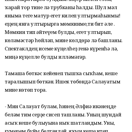
ҡарай тор тине лә трубканы һалды. Шул мәл
яныма теге матур егет килеп ултырмаһынмы!
Һеҙҙең янға ултырырға мөмкинме,ти бит әле .
Мөмкин тип әйтеүем булды, егет ултырып,
көләмәстәр һөйләп, мине көлдөрә лә башланы.
Спектаклдең исеме күңелһеҙ генә күренһә лә,
миңә күңелле булды илләмәгәр.
Тамаша бөткәс кейенеп тышҡа сыҡһам, кеше
таралышып бөткән. Ишек төбөндә Салауатым
мине көтөп тора.
- Мин Салауат булам, һинең Әлфиә икәнеңде
беләм тим серҙе сисеп ташланы. Уның шундай
асыҡ кеше булыуына ныҡ шатландым. Уны,
ғүмерем буйы белгәндәй, яҡын кеше итеп