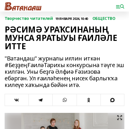
Творчество читателей
ОБЩЕСТВО
19 ЯНВАРЯ 2024, 10:40
РӘСИМӘ УРАҠСИНАНЫҢ
МУНСА ЯРАТЫУЫ ҒАИЛӘЛЕ
ИТТЕ
"Ватандаш" журналы иғлин иткән
#БеҙҙеңҒаиләТарихы конкурсына тәүге эш
килгән. Уны беҙгә Әлфиә Ғәзизова
ебәргән. Ул ғаиләһенең нисек барлыҡҡа
килеүе хаҡында бәйән итә.