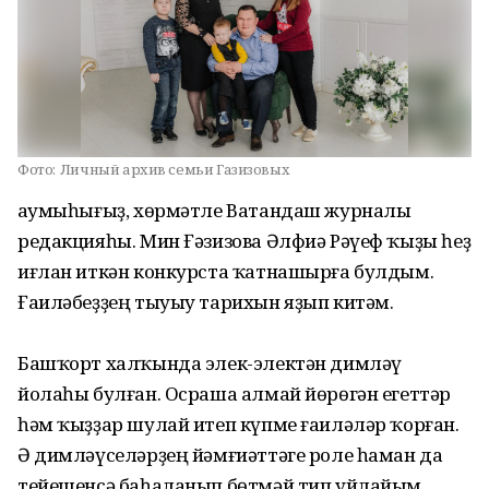
Фото:
Личный архив семьи Газизовых
Һаумыһығыҙ, хөрмәтле Ватандаш журналы
редакцияһы. Мин Ғәзизова Әлфиә Рәүеф ҡыҙы һеҙ
иғлан иткән конкурста ҡатнашырға булдым.
Ғаиләбеҙҙең тыуыу тарихын яҙып китәм.
Башҡорт халҡында элек-электән димләү
йолаһы булған. Осраша алмай йөрөгән егеттәр
һәм ҡыҙҙар шулай итеп күпме ғаиләләр ҡорған.
Ә димләүселәрҙең йәмғиәттәге роле һаман да
тейешенсә баһаланып бөтмәй тип уйлайым.