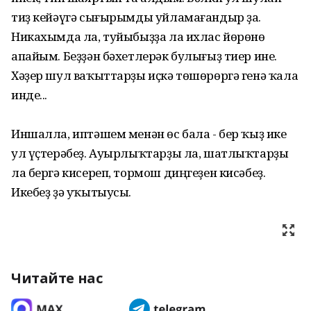
тиҙ кейәүгә сығырымды уйламағандыр ҙа.
Никахымда ла, туйыбыҙҙа ла ихлас йөрөнө
апайым. Беҙҙән бәхетлерәк булығыҙ тиер ине.
Хәҙер шул ваҡыттарҙы иҫкә төшөрөргә генә ҡала
инде...
Иншалла, иптәшем менән өс бала - бер ҡыҙ ике
ул үҫтерәбеҙ. Ауырлыҡтарҙы ла, шатлыҡтарҙы
ла бергә кисереп, тормош диңгеҙен кисәбеҙ.
Икебеҙ ҙә уҡытыусы.
Читайте нас