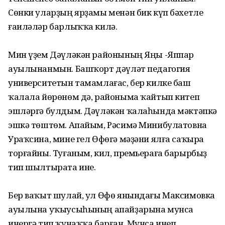
Сөнки уларҙың ярҙамы менән бик күп бәхетле
ғаиләләр барлыҡҡа килә.
Мин үҙем Дәүләкән районының Яңы -Яппар
ауылынанмын. Башҡорт дәүләт педагогия
университетын тамамлағас, бер килке баш
ҡалала йөрөнөм дә, районыма ҡайтып китеп
эшләргә булдым. Дәүләкән ҡалаһында мәктәпкә
эшкә төштөм. Апайым, Рәсимә Минибулатовна
Ураҡсина, мине гел Өфөгә мәҙәни ялға саҡыра
торғайны. Туғаным, кил, премьераға барырбыҙ
тип шылтырата ине.
Бер ваҡыт шулай, ул Өфө янындағы Максимовка
ауылына уҡыусыһының апайҙарына мунса
инергә тип ҡунаҡҡа барған. Мунса инеп