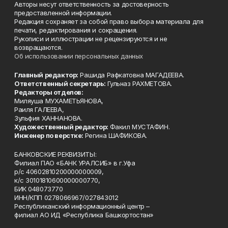
Авторы несут ответственность за достоверность
предоставленной информации.
Редакция сохраняет за собой право выбора материала для
печати, редактирования и сокращения.
Рукописи и иллюстрации не рецензируются и не
возвращаются.
Об использовании персональных данных
Главный редактор:
Рашида Рафкатовна МАГАДЕЕВА.
Ответственный секретарь:
Гульназ РАХМЕТОВА.
Редакторы отделов:
Миляуша МУХАМЕТЬЯНОВА,
Раиля ГАЛЕЕВА,
Зульфия ХАННАНОВА.
Художественный редактор:
Факил МУСТАФИН.
Инженер по верстке:
Регина ШАФИКОВА.
БАНКОВСКИЕ РЕКВИЗИТЫ:
Филиал ПАО «БАНК УРАЛСИБ» в г.Уфа
р/с 40602810200000000009,
к/с 30101810600000000770,
БИК 048073770
ИНН/КПП 0278066967/027843012
Республиканский информационный центр –
филиал АО ИД «Республика Башкортостан»