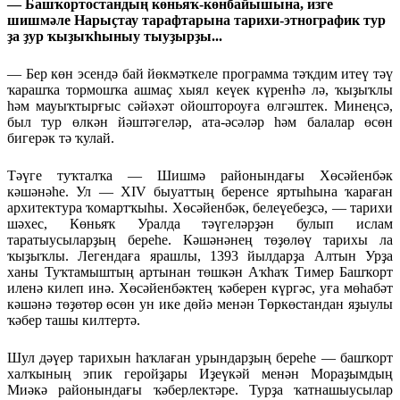
— Башҡортостандың көньяҡ-көнбайышына, изге
шишмәле На­рыҫтау тарафтарына тарихи-этнографик тур
ҙа ҙур ҡыҙыҡһыныу тыуҙырҙы...
— Бер көн эсендә бай йөкмәткеле программа тәҡдим итеү тәү
ҡарашҡа тормошҡа ашмаҫ хыял кеүек күренһә лә, ҡыҙыҡлы
һәм мауыҡтырғыс сәйәхәт ойоштороуға өлгәштек. Минеңсә,
был тур өлкән йәштәгеләр, ата-әсәләр һәм балалар өсөн
бигерәк тә ҡулай.
Тәүге туҡталҡа — Шишмә районындағы Хөсәйенбәк
кәшәнәһе. Ул — XIV быуаттың беренсе яртыһына ҡараған
архитектура ҡомартҡыһы. Хөсәйенбәк, белеүебеҙсә, — тарихи
шәхес, Көньяҡ Уралда тәүгеләрҙән булып ислам
таратыусыларҙың береһе. Кәшәнәнең төҙөлөү тарихы ла
ҡыҙыҡлы. Легендаға ярашлы, 1393 йылдарҙа Алтын Урҙа
ханы Туҡтамыштың артынан төшкән Аҡһаҡ Тимер Башҡорт
иленә килеп инә. Хөсәйенбәктең ҡәберен күргәс, уға мөһабәт
кәшәнә төҙөтөр өсөн ун ике дөйә менән Төркөстандан яҙыулы
ҡәбер ташы килтертә.
Шул дәүер тарихын һаҡлаған урындарҙың береһе — башҡорт
халҡының эпик геройҙары Иҙеүкәй менән Мораҙымдың
Миәкә районындағы ҡәберлектәре. Турҙа ҡатнашыусылар