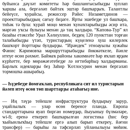
буйынса дәүләт комитеты һәр башланғысыбыҙҙы хуплап
ҡаршы ала, бергәләп байтаҡ эштәр башҡарҙыҡ. Талантлы
бейеүсе, ҡурайсы, режиссер Рәйес Низаметдинов —
проекттарыбыҙҙың сағыу биҙәге. Ярты эшебеҙҙе ул башҡара,
тиһәк тә була: ҡурай моңо менән ҡунаҡтарыбыҙҙы әсир итә,
мәргән уҡсы булыуы менән дә таң ҡалдыра. “Капова-Тур” ял
базаһы етәксеһе Урал Хәлиуллин, беҙҙең 120 пункттан торған
талабыбыҙҙы үтәп, туристарҙың күңеленә хуш килерлек
башҡорт йорттары булдырҙы. “Ирәндек” этноауылы хужаһы
Фәнис Кәримовҡа маршруттарыбыҙҙы йөкмәткеле, йәнле
итеүе өсөн рәхмәт. Баймаҡ районы хакимиәте һәр яҡлап ярҙам
күрһәтте, бер мөрәжәғәтебеҙҙе лә иғтибарһыҙ ҡалдырманы.
Барлыҡ идеяларҙы беҙ Заһир Ҡотлосурин менән бергәләп
тормошҡа ашырабыҙ.
— Һүҙебеҙҙе йомғаҡлап, республикаға сит ил туристарын
йәлеп итеү өсөн төп шарттарҙы атаһағыҙ ине.
— Иң тәүҙә тейешле инфраструктура булдырыу зарур,
уңайлылыҡ — улар өсөн беренсе планда. Европа
стандарттарына яуап биргән номерҙар, йыуыныу бүлмәләре,
wi-fi; еренә еткереп башҡарылған логистика (һис бер
ҡыйынлыҡһыҙ тейешле ергә алып барып еткереү, йәғни
трансфер) — барыһы ла тәфсирләп уйланылыуы мөһим.