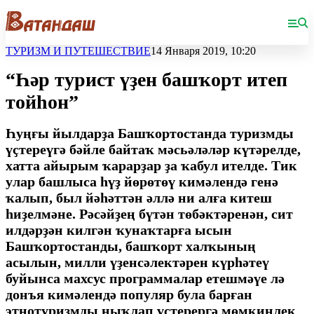
ТУРИЗМ И ПУТЕШЕСТВИЕ
14 Января 2019, 10:20
“Һәр турист үҙен башҡорт итеп
тойһон”
Һуңғы йылдарҙа Башҡортостанда туризмды
үҫтереүгә бәйле байтаҡ мәсьәләләр күтәрелде,
хатта айырым ҡарарҙар ҙа ҡабул ителде. Тик
улар башлыса һүҙ йөрөтөү кимәлендә генә
ҡалып, был йәһәттән әллә ни алға китеш
һиҙелмәне. Рәсәйҙең бүтән төбәктәренән, сит
илдәрҙән килгән ҡунаҡтарға ысын
Башҡортостанды, башҡорт халҡының
асылын, милли үҙенсәлектәрен күрһәтеү
буйынса махсус программалар етешмәүе лә
донъя кимәлендә популяр була барған
этнотуризмды ныҡлап үҫтерергә мөмкинлек