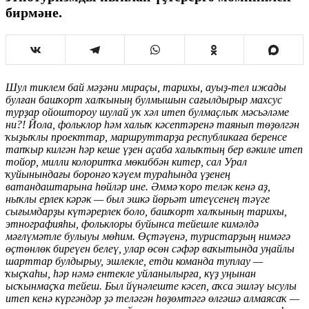
бирмәне.
Шул тиклем бай мәҙәни мираҫы, тарихы, ауыҙ-тел ижады
булған башҡорт халҡының булмышын сағылдырыр махсус
турҙар ойоштороу шулай уҡ хәл итеп булмаҫлыҡ мәсьәләме
ни?! Йола, фольклор һәм халыҡ кәсептәренә таянып төҙөлгән
ҡыҙыҡлы проекттар, маршруттарҙа республикаға беренсе
тапҡыр килгән һәр кеше үҙен аҫаба халыҡтың бер вәкиле итеп
тойор, милли колоритҡа мөкиббән китер, сал Урал
ҡуйынындағы боронғо ҡәүем тураһында үҙенең
ватандаштарына һөйләр ине. Әммә ҡоро теләк кенә аҙ,
ныҡлы ерлек кәрәк — был эшкә йөрьәт итеүсенең тәүге
сығымдарҙы күтәрерлек боло, башҡорт халҡының тарихы,
этнографияһы, фольклоры буйынса тейешле кимәлдә
мәғлүмәтле булыуы мөһим. Өҫтәүенә, туристарҙың нимәгә
өҫтөнлөк биреүен белеү, улар өсөн сәфәр ваҡытында уңайлы
шарттар булдырыу, эшлекле, етди команда туплау —
ҡыҫҡаһы, һәр нәмә ентекле уйланылырға, күҙ уңынан
ысҡынмаҫҡа тейеш. Был йүнәлеште кәсеп, аҡса эшләү ысулы
итеп кенә күргәндәр ҙә теләгән һөҙөмтәгә өлгәшә алмаясаҡ —