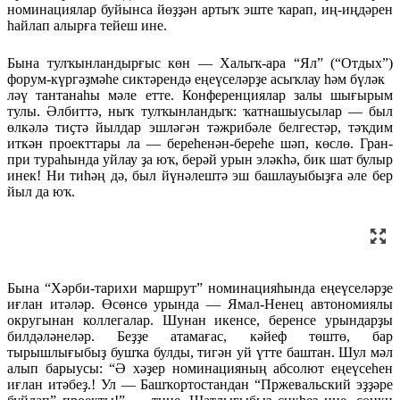
номинациялар буйынса йөҙҙән артыҡ эште ҡарап, иң-иңдәрен
һайлап алырға тейеш ине.
Бына тулҡынландырғыс көн — Халыҡ-ара “Ял” (“Отдых”)
форум-күргәҙмәһе сиктәрендә еңеү­селәрҙе асыҡлау һәм бүләк­
ләү тантанаһы мәле етте. Конференциялар залы шығырым
тулы. Әлбиттә, ныҡ тулҡын­ландыҡ: ҡатнашыусылар — был
өлкәлә тиҫтә йылдар эшләгән тәжрибәле белгестәр, тәҡ­дим
иткән проекттары ла — береһенән-береһе шәп, көслө. Гран-
при тураһында уйлау ҙа юҡ, берәй урын эләкһә, бик шат булыр
инек! Ни тиһәң дә, был йүнәлештә эш башлауыбыҙға әле бер
йыл да юҡ.
Бына “Хәрби-тарихи мар­шрут” номинацияһында еңеү­селәрҙе
иғлан итәләр. Өсөнсө урында — Ямал-Ненец автономиялы
округынан коллега­лар. Шунан икенсе, беренсе урындарҙы
билдәләнеләр. Беҙҙе атамағас, кәйеф төштө, бар
тырышлығыбыҙ бушҡа булды, тигән уй үтте баштан. Шул мәл
алып барыусы: “Ә хәҙер номинацияның абсолют еңеүсеһен
иғлан итәбеҙ.! Ул — Башҡортостандан “Пржевальский эҙҙәре