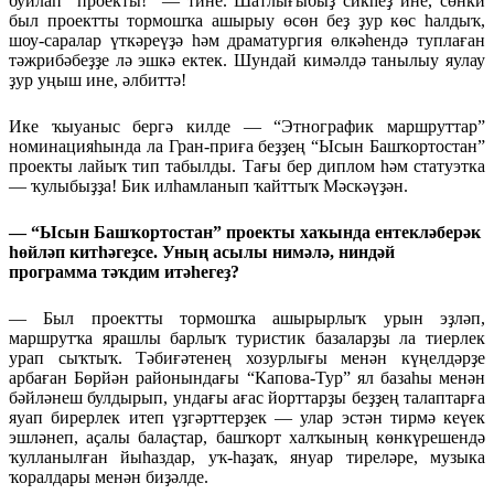
буйлап” проекты!” — тине. Шатлығыбыҙ сикһеҙ ине, сөнки
был проектты тормошҡа ашырыу өсөн беҙ ҙур көс һалдыҡ,
шоу-саралар үткәреүҙә һәм драматургия өлкәһендә туплаған
тәжрибәбеҙҙе лә эшкә ектек. Шундай кимәлдә танылыу яулау
ҙур уңыш ине, әлбиттә!
Ике ҡыуаныс бергә килде — “Этнографик маршруттар”
номинацияһында ла Гран-приға беҙҙең “Ысын Башҡортостан”
проекты лайыҡ тип табылды. Тағы бер диплом һәм статуэтка
— ҡулыбыҙҙа! Бик илһамланып ҡайттыҡ Мәскәүҙән.
— “Ысын Башҡортостан” проекты хаҡында ентекләберәк
һөйләп китһәгеҙсе. Уның асылы нимәлә, ниндәй
программа тәҡдим итәһегеҙ?
— Был проектты тормошҡа ашырырлыҡ урын эҙләп,
маршрутҡа ярашлы барлыҡ туристик базаларҙы ла тиерлек
урап сыҡтыҡ. Тәбиғәтенең хозурлығы менән күңелдәрҙе
арбаған Бөрйән районындағы “Капова-Тур” ял базаһы менән
бәйләнеш булдырып, ундағы ағас йорттарҙы беҙҙең талаптарға
яуап бирерлек итеп үҙгәрттерҙек — улар эстән тирмә кеүек
эшләнеп, аҫалы балаҫтар, башҡорт халҡының көнкүрешендә
ҡулланылған йыһаздар, уҡ-һаҙаҡ, януар тиреләре, музыка
ҡоралдары менән биҙәлде.