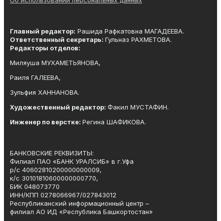
Главный редактор:
Рашида Рафкатовна МАГАДЕЕВА.
Ответственный секретарь:
Гульназ РАХМЕТОВА.
Редакторы отделов:
Миляуша МУХАМЕТЬЯНОВА,
Раиля ГАЛЕЕВА,
Зульфия ХАННАНОВА.
Художественный редактор:
Факил МУСТАФИН.
Инженер по верстке:
Регина ШАФИКОВА.
БАНКОВСКИЕ РЕКВИЗИТЫ:
Филиал ПАО «БАНК УРАЛСИБ» в г.Уфа
р/с 40602810200000000009,
к/с 30101810600000000770,
БИК 048073770
ИНН/КПП 0278066967/027843012
Республиканский информационный центр –
филиал АО ИД «Республика Башкортостан»