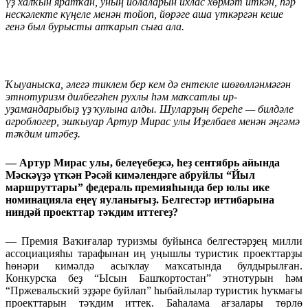
үҙ халҡын яратҡан, уның йолаларын ихлас хөрмәт иткән, һәр
нескәлекте күңеле менән тойоп, йөрәге аша үткәргән кеше
генә был бурысты атҡарып сыға ала.
Ҡыуанысҡа, әлегә тиклем бер кем дә ентекле шөғөлләнмәгән
этнотуризм дилбегәһен рухлы һәм маҡсатлы ир-
уҙамандарыбыҙ үҙ ҡулына алды. Шуларҙың береһе — билдәле
агроблогер, эшҡыуар Артур Мирас улы Иҙелбаев менән әңгәмә
тәҡдим итәбеҙ.
— Артур Мирас улы, белеүебеҙсә, һеҙ сентябрь айында
Мәскәүҙә үткән Рәсәй кимәлендәге абруйлы “Йыл
маршруттары” федераль премияһында бер юлы ике
номинацияла еңеү яуланығыҙ. Белгестәр иғтибарына
ниндәй проекттар тәҡдим иттегеҙ?
— Премия Ваҡиғалар туризмы буйынса белгестәрҙең милли
ассоциацияһы тарафынан иң уңышлы туристик проекттарҙы
һөнәри кимәлдә асыҡлау маҡсатында булдырылған.
Конкурсҡа беҙ “Ысын Башҡортостан” этнотурын һәм
“Пржевальский эҙҙәре буйлап” һыбайлылар туристик һуҡмағы
проекттарын тәҡдим иттек. Баһалама ағзалары төрлө