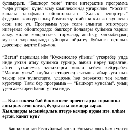
булдырҙыҡ. “Башҡорт төнө” тигән интерактив программа
“Өфө уттары” күңел асыу комплексында уҙғарылды. “Россия”
каналы тарафынан ойошторолған “Халыҡ репортеры”
федераль конкурсының йомғаҡлау этабына килгән ҡунаҡтар
өсөн ине ул. Программа үрҙә телгә алынған этнотурҙар
нигеҙендә ойошторолдо: башҡорт йолалары буйынса ҡаршы
алыу, милли колориттағы тирмәләр, аш-һыу, халҡыбыҙҙың
музыка ҡоралдарында уйнарға өйрәтеү буйынса оҫталыҡ
дәрестәре, дәртле йыр-моң.
“Ватан” паркында иһә “Күскенселәр уйыны” үткәрәбеҙ, унда
инде уҡтан атыу буйынса турнир, һыбай йөрөү ҡаралған,
әйтеп үткәнемсә, ҡунаҡтарға милли кейем кейҙерәбеҙ.
“Мәргән уҡсы” клубы егеттәренең сығышы айырыуса ныҡ
тәьҫир итә ҡунаҡтарға, уларҙың һәр хәрәкәтен таң ҡалып
күҙәтәләр. Тағы бер программа — “Башҡорт мунсаһы”, уның
үҙенсәлектәрен һанап үттем инде.
— Был тиклем бай йөкмәткеле проекттарҙы тормошҡа
ашырыу өсөн көслө, булдыҡлы команда кәрәк.
Хыялдарҙы ысынбарлыҡ итеүҙә кемдәр ярҙам итә, илһам
өҫтәй, ҡанат ҡуя?
— Башҡортостан Республикаһының Эшҡыуарлыҡ һәм туризм