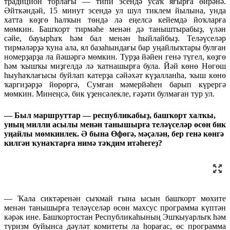
традицион торлағы — типи эсендә усаҡ яғырға өйрәнә.
Әйткәндәй, 15 минут эсендә ул шул тиклем йылына, унда
хатта көҙгө һалҡын төндә лә еңелсә кейемдә йоҡларға
мөмкин. Башҡорт тирмәһе менән дә таныштырабыҙ, үлән
сәйе, бауырһаҡ һәм бал менән һыйлайбыҙ. Теләүселәр
тирмәләрҙә ҡуна ала, ял базаһындағы бар уңайлыҡтары булған
номерҙарҙа ла йәшәргә мөмкин. Турҙа йәйен генә түгел, көҙгө
һәм ҡышҡы миҙгелдә лә ҡатнашырға була. Йәй көнө Нөгөш
һыуһаҡлағысы буйлап катерҙа сәйәхәт күҙалланһа, ҡыш көнө
ҡаргиҙәрҙә йөрөргә, Сумған мәмерйәһен барып күрергә
мөмкин. Минеңсә, бик үҙенсәлекле, ғәҙәти булмаған тур ул.
— Был маршруттар — республикабыҙ, башҡорт халҡы,
уның милли асылы менән танышырға теләүселәр өсөн бик
уңайлы мөмкинлек. Ә бына Өфөгә, мәҫәлән, бер генә көнгә
килгән ҡунаҡтарға нимә тәҡдим итәһегеҙ?
— Ҡала сиктәренән сыҡмай ғына ысын башҡорт мөхите
менән танышырға теләүселәр өсөн махсус программа күптән
кәрәк ине. Башҡортостан Республикаһының Эшҡыуарлыҡ һәм
туризм буйынса дәүләт комитеты ла һорағас, өс программа