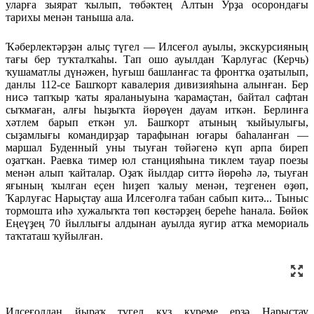
уларға зыярат ҡылып, төбәктең Алтын Урҙа осорондағы
тарихы менән таныша ала.
Ҡәберлектәрҙән алыҫ түгел — Илсеғол ауылы, экскурсияның
тағы бер туҡталҡаһы. Тап ошо ауылдан Ҡарлуғас (Керчь)
ҡушаматлы дүнәжен, һуғыш башланғас та фронтҡа оҙатылып,
данлы 112-се Башҡорт кавалерия дивизияһына алынған. Бер
нисә тапҡыр ҡаты яраланыуына ҡарамаҫтан, байтал сафтан
сыҡмаған, алғы һыҙыҡта йөрөүен дауам иткән. Берлинға
хәтлем барып еткән ул. Башҡорт атының ҡыйыулығы,
сыҙамлығы командирҙар тарафынан юғары баһаланған —
маршал Буденный уны тыуған төйәгенә күп арпа биреп
оҙатҡан. Раевка тимер юл станцияһына тиклем тауар поезы
менән алып ҡайталар. Оҙаҡ йылдар ситтә йөрөһә лә, тыуған
яғының ҡылған еҫен һиҙеп ҡалыу менән, теҙгенен өҙөп,
Ҡарлуғас Нарыҫтау аша Илсеғолға табан сабып китә... Тыныс
тормошта иһә хужалыҡта төп көстәрҙең береһе һанала. Бөйөк
Еңеүҙең 70 йыллығы алдынан ауылда яугир атҡа мемориаль
таҡтаташ ҡуйылған.
Илсеғолдан йыраҡ түгел күҙ күреме ерҙә Нарыҫтау