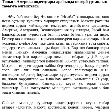
Төньяҡ Америка индеецтары араһында ниндәй уртаҡлыҡ
табыуға өлгәштегеҙ?
— Эйе, йәй көнө беҙ Нөгөштәге “Инайа” этнопаркында ошо
исем аҫтында туристик маршрут булдырҙыҡ. Махсус рәүештә
индеецтарҙың кейемдәрен тектерҙек, атрибутика әҙерләнек.
Америка, Австралия, Великобритания ҡунаҡтары, Рәсәй һәм
Башҡортостан туристары был һуҡмаҡ буйлап уҙҙы ла инде.
Беҙ торлаҡ өлгөләрен, тормош-көнкүреш кәрәк-яраҡтарын һәм
ҡоралдар күрһәтәбеҙ, ике халыҡтың да тарихына туҡталабыҙ,
телдәрҙәге оҡшашлыҡтарҙы барлайбыҙ. Евразия башҡорттары
менән Төньяҡ Америка индеецтары араһындағы дөйөм
элементтар һәм параллелдәр нимәнән ғибәрәт һуң? Билдәле
булыуынса, ғалимдар тел йәһәтенән 300-ләп уртаҡлыҡ тапҡан.
Мәҫәлән, индеецтарҙың ҡайһы бер телдәрендә һанау тәртибе
“бер, ике, уч” тип башлана. Төрлө халыҡтарҙың ДНК
өлгөләрен өйрәнеү һөҙөмтәләре күрһәтеүенсә, индеецтарҙың
иң яҡын ҡәрҙәштәре — тыва һәм алтай халыҡтары. Ә улар,
билдәле булыуынса, башҡорттар кеүек үк төрки телле
халыҡтар. Был мәғлүмәтте маршрутта ҡатнашыусылар бик
ҡыҙыҡһынып тыңлай.
Сәйәхәт мәлендә туристар индеецтарҙыҡы кеүек сыбар
аттарҙа (әлбиттә, махсус костюмдар кейеп) йөрөй, уларҙың