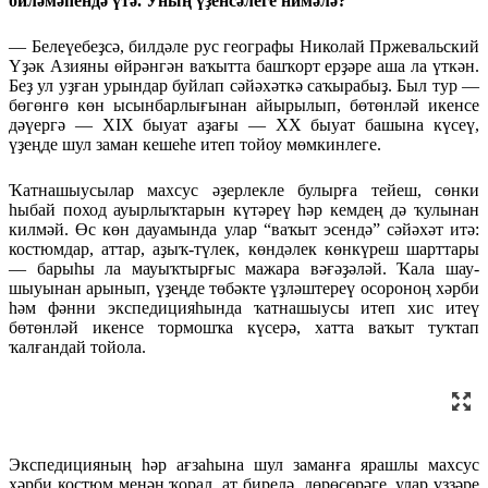
биләмәһендә үтә. Уның үҙенсәлеге нимәлә?
— Белеүебеҙсә, билдәле рус географы Николай Пржевальский
Үҙәк Азияны өйрәнгән ваҡытта башҡорт ерҙәре аша ла үткән.
Беҙ ул уҙған урындар буйлап сәйәхәткә саҡырабыҙ. Был тур —
бөгөнгө көн ысынбарлығынан айырылып, бөтөнләй икенсе
дәүергә — XIX быуат аҙағы — ХХ быуат башына күсеү,
үҙеңде шул заман кешеһе итеп тойоу мөмкинлеге.
Ҡатнашыусылар махсус әҙерлекле булырға тейеш, сөнки
һыбай поход ауырлыҡтарын күтәреү һәр кемдең дә ҡулынан
килмәй. Өс көн дауамында улар “ваҡыт эсендә” сәйәхәт итә:
костюмдар, аттар, аҙыҡ-түлек, көндәлек көнкүреш шарттары
— барыһы ла мауыҡтырғыс мажара вәғәҙәләй. Ҡала шау-
шыуынан арынып, үҙеңде төбәкте үҙләштереү осороноң хәрби
һәм фәнни экспедицияһында ҡатнашыусы итеп хис итеү
бөтөнләй икенсе тормошҡа күсерә, хатта ваҡыт туҡтап
ҡалғандай тойола.
Экспедицияның һәр ағзаһына шул заманға ярашлы махсус
хәрби костюм менән ҡорал, ат бирелә, дөрөҫөрәге, улар үҙҙәре