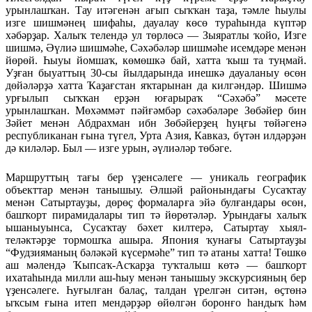
урынлашҡан. Тау итәгенән ағып сыҡҡан таҙа, тәмле һыулы
изге шишмәнең шифаһы, дауалау көсө тураһында күптәр
хәбәрҙар. Халыҡ телендә ул төрлөсә — Зыяратлы ҡойо, Изге
шишмә, Әүлиә шишмәһе, Сәхәбәләр шишмәһе исемдәре менән
йөрөй. Һыуы йомшаҡ, көмөшкә бай, хатта ҡыш та туңмай.
Уҙған быуаттың 30-сы йылдарында инешкә дауаланыу өсөн
дөйәләрҙә хатта Ҡаҙағстан яҡтарынан да килгәндәр. Шишмә
урғылып сыҡҡан ерҙән юғарыраҡ “Сәхәбә” мәсете
урынлашҡан. Мөхәммәт пәйғәмбәр сәхәбәләре Зөбәйер бин
Зәйет менән Абдрахман ибн Зөбәйерҙең һуңғы төйәгенә
республиканан ғына түгел, Урта Азия, Кавказ, бүтән илдәрҙән
дә киләләр. Был — изге урын, әүлиәләр төбәге.
Маршруттың тағы бер үҙенсәлеге — уникаль географик
объекттар менән танышыу. Әлшәй районындағы Сусаҡтау
менән Сатыртауҙы, дөрөҫ формаларға эйә булғандары өсөн,
башҡорт пирамидалары тип тә йөрөтәләр. Урындағы халыҡ
ышаныуынса, Сусаҡтау бәхет килтерә, Сатыртау хыял-
теләктәрҙе тормошҡа ашыра. Япония ҡунағы Сатыртауҙы
“Фудзияманың бәләкәй күсермәһе” тип тә атаны хатта! Төшкө
аш мәлендә Ҡыпсаҡ-Асҡарҙа туҡталыш көтә — башҡорт
ихатаһында милли аш-һыу менән танышыу экскурсияның бер
үҙенсәлеге. Һуғылған балаҫ, талдан үрелгән ситән, өҫтөнә
ыҡсым ғына итеп мендәрҙәр өйөлгән боронғо һандыҡ һәм