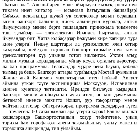
“һатып ала”. Алыш-биреш мәле айырыуса ҡыҙыҡ, ролгә шул
тиклем инеп китәләр — ысынлап һатыулаша башлайҙар!
Сәйәхәт ваҡытында шулай уҡ солоҡсолар менән осрашып,
ысын башҡорт балының нисек алыныуын күрәләр, алтын
йыуыусылар менән бергә ташландыҡ приискыла ҡиммәтле
таш эҙләйҙәр — элек-электән Ирәндек һыртында алтын
йыуғандар бит. Хатта юлбаҫарҙар һөжүмен кире ҡағырға тура
килә уларға! Йәшәү шарттары ла үҙенсәлекле: ялан сатыр
казармаһы, кейеҙҙән төҙөлгән башҡорт тирмәһе шул заман
үҙенсәлектәрен күҙ уңында тотоп эшләнгән. Уҡтан атыу,
милли музыка ҡоралдарында уйнау кеүек оҫталыҡ дәрестәре
лә бар программала. Теләгәндәр үҙҙәре бейә һауып, көбөлә
ҡымыҙ ҙа бешә. Башҡорт аттары тураһында Мостай ауылынан
Фәнис ағай Кәримов мауыҡтырғыс итеп һөйләй. Август
айында үткән тәүге экспедицияла Мәскәүҙән, Испаниянан
килгән ҡунаҡтар ҡатнашты. Ирәндек битләүен ҡыҙырып,
башҡорт милли аш-һыуынан ауыҙ итеп, өс көн дауамында
бөтөнләй икенсе мөхиттә йәшәп, ҙур тәьҫораттар менән
ҡайтып киттеләр. Әйтергә кәрәк, программа еңелдәрҙән түгел
— тәүлегенә 60 саҡырымлап ара үтергә кәрәк! Башҡа милләт
кешеләрендә Башҡортостандың хозур тәбиғәтенә, уның
тарихы һәм ғөрөф-ғәҙәттәренә ҡыҙыҡһыныу уятыу маҡсаты
тормошҡа ашырылды, тип уйлайым.