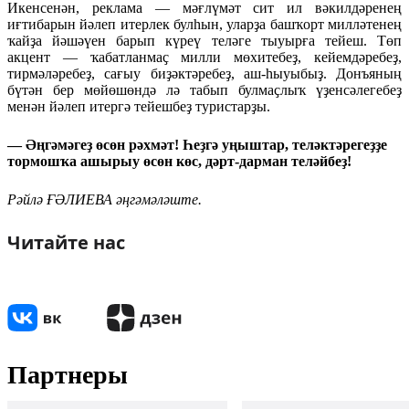
Икенсенән, реклама — мәғлүмәт сит ил вәкилдәренең
иғтибарын йәлеп итерлек булһын, уларҙа башҡорт милләтенең
ҡайҙа йәшәүен барып күреү теләге тыуырға тейеш. Төп
акцент — ҡабатланмаҫ милли мөхитебеҙ, кейемдәребеҙ,
тирмәләребеҙ, сағыу биҙәктәребеҙ, аш-һыуыбыҙ. Донъяның
бүтән бер мөйөшөндә лә табып булмаҫлыҡ үҙенсәлегебеҙ
менән йәлеп итергә тейешбеҙ туристарҙы.
— Әңгәмәгеҙ өсөн рәхмәт! Һеҙгә уңыштар, теләктәрегеҙҙе
тормошҡа ашырыу өсөн көс, дәрт-дарман теләйбеҙ!
Рәйлә ҒӘЛИЕВА әңгәмәләште.
Читайте нас
Партнеры