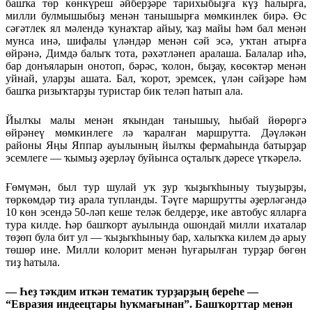
башҡа төр көнкүреш әйберҙәре тарихыбыҙға күҙ һалырға,
милли булмышыбыҙ менән танышырға мөмкинлек бирә. Өс
сәғәтлек ял мәлендә ҡунаҡтар айыу, ҡаҙ майы һәм бал менән
мунса инә, шифалы үләндәр менән сәй эсә, уҡтан атырға
өйрәнә, Димдә балыҡ тота, рәхәтләнеп аралаша. Балалар иһә,
бар донъяларын онотоп, бәрәс, ҡолон, быҙау, көсөктәр менән
уйнай, уларҙы ашата. Бал, ҡорот, эремсек, үлән сәйҙәре һәм
башҡа ризыҡтарҙы туристар бик теләп һатып ала.
Йылҡы малы менән яҡындан танышыу, һыбай йөрөргә
өйрәнеү мөмкинлеге лә ҡаралған маршрутта. Дәүләкән
районы Яңы Яппар ауылының йылҡы фермаһында батырҙар
эсемлеге — ҡымыҙ әҙерләү буйынса оҫталыҡ дәресе үткәрелә.
Ғөмүмән, был тур шулай уҡ ҙур ҡыҙыҡһыныу тыуҙырҙы,
төркөмдәр тиҙ арала тупланды. Тәүге маршрутты әҙерләгәндә
10 көн эсендә 50-ләп кеше теләк белдерҙе, ике автобус ялларға
тура килде. Һәр башҡорт ауылында ошондай милли ихаталар
төҙөп була бит ул — ҡыҙыҡһыныу бар, халыҡҡа килем дә арыу
төшөр ине. Милли колорит менән һуғарылған турҙар бөгөн
тиҙ һатыла.
— Һеҙ тәҡдим иткән тематик турҙарҙың береһе —
“Евразия индеецтары һуҡмағынан”. Башҡорттар менән