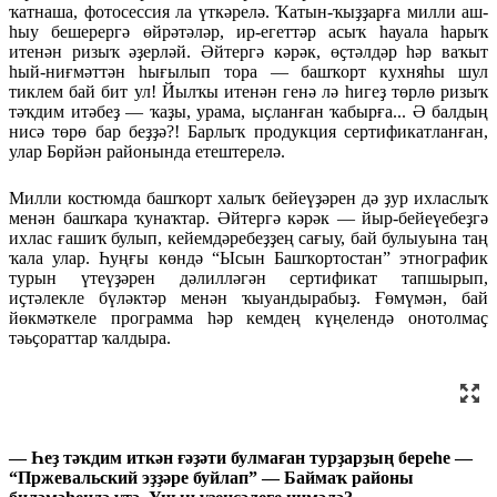
ҡатнаша, фотосессия ла үткәрелә. Ҡатын-ҡыҙҙарға милли аш-
һыу бешерергә өйрәтәләр, ир-егеттәр асыҡ һауала һарыҡ
итенән ризыҡ әҙерләй. Әйтергә кәрәк, өҫтәлдәр һәр ваҡыт
һый-ниғмәттән һығылып тора — башҡорт кухняһы шул
тиклем бай бит ул! Йылҡы итенән генә лә һигеҙ төрлө ризыҡ
тәҡдим итәбеҙ — ҡаҙы, урама, ыҫланған ҡабырға... Ә балдың
нисә төрө бар беҙҙә?! Барлыҡ продукция сертификатланған,
улар Бөрйән районында етештерелә.
Милли костюмда башҡорт халыҡ бейеүҙәрен дә ҙур ихласлыҡ
менән башҡара ҡунаҡтар. Әйтергә кәрәк — йыр-бейеүебеҙгә
ихлас ғашиҡ булып, кейемдәребеҙҙең сағыу, бай булыуына таң
ҡала улар. Һуңғы көндә “Ысын Башҡортостан” этнографик
турын үтеүҙәрен дәлилләгән сертификат тапшырып,
иҫтәлекле бүләктәр менән ҡыуандырабыҙ. Ғөмүмән, бай
йөкмәткеле программа һәр кемдең күңелендә онотолмаҫ
тәьҫораттар ҡалдыра.
— Һеҙ тәҡдим иткән ғәҙәти булмаған турҙарҙың береһе —
“Пржевальский эҙҙәре буйлап” — Баймаҡ районы