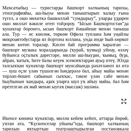
Маҡсатыбыҙ — туристарҙы башҡорт халҡының тарихы,
этнографияһы, аш-һыуы менән таныштырып ҡалыу ғына
түгел, ә ошо мөхиткә башкөлләй “сумдырыу”, уларҙы үҙҙәрен
ошо милләт вәкиле итеп тойҙороу. “Ысын Башҡортостан”да
ҡунаҡтар боронғо, ысын башҡорт йәшәйеше менән таныша
ала. Тур — өс көнлөк, төркөм Өфөлә туплана һәм уңайлы
микроавтобустарҙа ял йортона юллана, унда инде һый-хөрмәт
менән көтөп торалар. Кисен бай программа ҡаралған —
башҡорт музыка ҡоралдарында (ҡурай, ҡумыҙ) уйнау, өзләү
буйынса оҫталыҡ дәрестәре, милли аш-һыуҙан, ҡымыҙ, буҙа,
айран, ҡатыҡ, һите балы кеүек эсемлектәрҙән ауыҙ итеү. Юлда
талсыҡҡан ҡунаҡтар башҡорт мунсаһында рәхәтләнеп ял итә
— хуш еҫле үлән түшәлгән һәндерәлә бал, айыу майы менән
тирләп-бешеп сабынып сыҡҡас, тәмле үлән сәйе менән
һыуһынын ҡандыра, аҙаҡ уларға шул уҡ айыу майы, бал һәм
иретелгән аҡ май менән ыуғаҡ (массаж) эшләнә.
Икенсе көнөнә ҡунаҡтар, милли кейем кейеп, аттарҙа йөрөй,
уҡтан ата, “Күскенселәр уйыны”нда, башҡорт халҡының
тарихын яҡтыртҡан театрлаштырылған постановкала