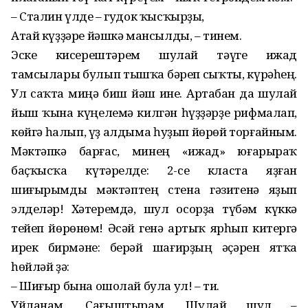
– Сталин үлде – гудок ҡысҡырҙы,
Атай күҙҙәре йәшкә мансылды, – тинем.
Эске кисерештәрем шулай тәүге ижад
тамсылары булып тышҡа бәреп сыҡты, күрәһең.
Ул саҡта миңә биш йәш ине. Артабан да шулай
йыш ҡына күңелемә килгән һүҙҙәрҙе рифмалап,
көйгә һалып, үҙ алдыма һуҙып йөрөй торғайным.
Мәктәпкә барғас, минең «ижад» юғарыраҡ
баҫҡысҡа күтәрелде: 2-се класта яҙған
шиғырымды мәктәптең стена гәзитенә яҙып
элделәр! Хәтеремдә, шул осорҙа түбәм күккә
тейеп йөрөнөм! Әсәй генә артыҡ ярһып китергә
ирек бирмәне: берәй шағирҙың әҫәрен ятҡа
һөйләй ҙә:
– Шиғыр бына ошолай була ул! – ти.
Уйланам. Сағыштырам. Шулай шул –