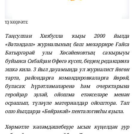
ҺҮҘ ҠӨҘРӘТЕ
Таңсулпан Хизбулла ҡыҙы 2000 йылда
«Ватандаш» журналының баш мөхәррире Ғайса
Батыргәрәй улы Хөсәйеновтың саҡырыуы
буйынса Сибайҙан Өфөгә күсеп, беҙҙең редакцияға
эшкә килә. 3 йыл дауамында ул журналист йөгөн
тарта, райондарға командировкаларға йөрөй,
буласаҡ һүрәтләмәләренә һәм очерктарына
геройҙар эҙләй, ойошма етәкселәре менән
осрашып, түләүле материалдар ойоштора. Тап
ошо йылдарҙа «Бөйрәкәй» пенталогияһы яҙыла.
Хөрмәтле ҡәләмдәшебеҙҙе ысын күңелдән ҙур