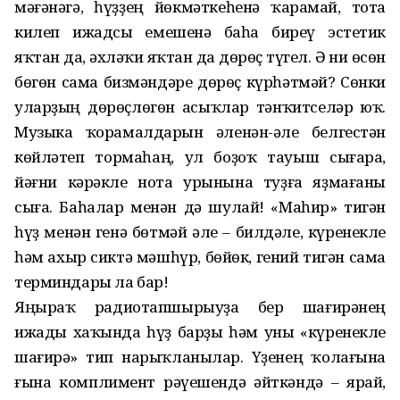
мәғәнәгә, һүҙҙең йөкмәткеһенә ҡарамай, тота
килеп ижадсы емешенә баһа биреү эстетик
яҡтан да, әхләҡи яҡтан да дөрөҫ түгел. Ә ни өсөн
бөгөн сама бизмәндәре дөрөҫ күрһәтмәй? Сөнки
уларҙың дөрөҫлөгөн асыҡлар тәнҡитселәр юҡ.
Музыка ҡорамалдарын әленән-әле белгестән
көйләтеп тормаһаң, ул боҙоҡ тауыш сығара,
йәғни кәрәкле нота урынына туҙға яҙмағаны
сыға. Баһалар менән дә шулай! «Маһир» тигән
һүҙ менән генә бөтмәй әле – билдәле, күренекле
һәм ахыр сиктә мәшһүр, бөйөк, гений тигән сама
терминдары ла бар!
Яңыраҡ радиотапшырыуҙа бер шағирәнең
ижады хаҡында һүҙ барҙы һәм уны «күренекле
шағирә» тип нарыҡланылар. Үҙенең ҡолағына
ғына комплимент рәүешендә әйткәндә – ярай,