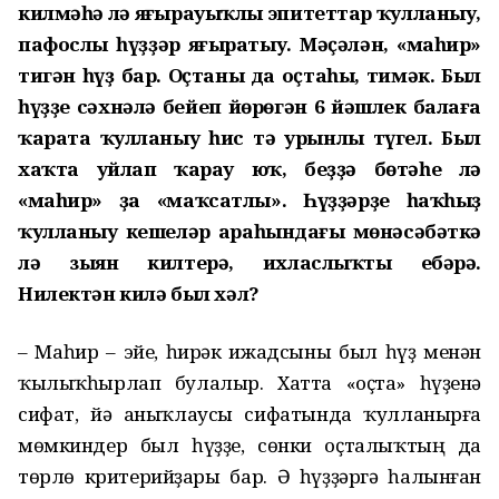
килмәһә лә яңғырауыҡлы эпитеттар ҡулланыу,
пафослы һүҙҙәр яңғыратыу. Мәҫәлән, «маһир»
тигән һүҙ бар. Оҫтаның да оҫтаһы, тимәк. Был
һүҙҙе сәхнәлә бейеп йөрөгән 6 йәшлек балаға
ҡарата ҡулланыу һис тә урынлы түгел. Был
хаҡта уйлап ҡарау юҡ, беҙҙә бөтәһе лә
«маһир» ҙа «маҡсатлы». Һүҙҙәрҙе һаҡһыҙ
ҡулланыу кешеләр араһындағы мөнәсәбәткә
лә зыян килтерә, ихласлыҡты ебәрә.
Нилектән килә был хәл?
– Маһир – эйе, һирәк ижадсыны был һүҙ менән
ҡылыҡһырлап булалыр. Хатта «оҫта» һүҙенә
сифат, йә аныҡлаусы сифатында ҡулланырға
мөмкиндер был һүҙҙе, сөнки оҫталыҡтың да
төрлө критерийҙары бар. Ә һүҙҙәргә һалынған