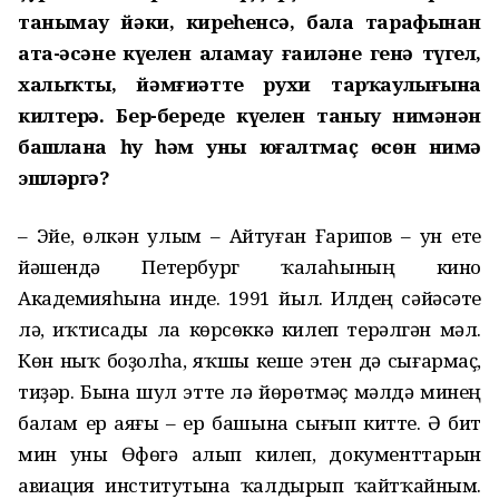
танымау йәки, киреһенсә, бала тарафынан
ата-әсәнең күңелен аңламау ғаиләнең генә түгел,
халыҡтың, йәмғиәттең рухи тарҡаулығына
килтерә. Бер-береңдең күңелен таныу нимәнән
башлана һуң һәм уны юғалтмаҫ өсөн нимә
эшләргә?
– Эйе, өлкән улым – Айтуған Ғарипов – ун ете
йәшендә Петербург ҡалаһының кино
Академияһына инде. 1991 йыл. Илдең сәйәсәте
лә, иҡтисады ла көрсөккә килеп терәлгән мәл.
Көн ныҡ боҙолһа, яҡшы кеше этен дә сығармаҫ,
тиҙәр. Бына шул этте лә йөрөтмәҫ мәлдә минең
балам ер аяғы – ер башына сығып китте. Ә бит
мин уны Өфөгә алып килеп, документтарын
авиация институтына ҡалдырып ҡайтҡайным.