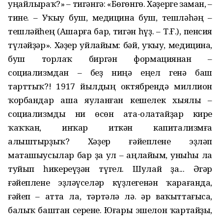
уңайлыраҡ?» – тигәнгә: «Бөгөнгө. Хәҙерге заман, –
тине. – Уҡыу буш, медицина буш, тешләһәң –
тешләйһең (Ашарға бар, тигән һүҙ. – Т.Ғ.), пенсия
түләйҙәр». Хәҙер уйлайым: бәй, уҡыу, медицина,
буш торлаҡ биргән формациянан –
социализмдан – беҙ ниңә еңел генә баш
тарттыҡ?! 1917 йылдың октябрендә миллион
ҡорбандар аша яуланған кешелек хыялы –
социализмды ни өсөн ата-олатайҙар кире
ҡаҡҡан, инҡар иткән капитализмға
алыштырҙыҡ? Хәҙер ғәйеплене эҙләп
маташыусылар бар ҙа ул – аңлайым, уныһы ла
туйып һикереүҙән түгел. Шулай ҙа... Әгәр
ғәйеплене эҙләүселәр күҙлегенән ҡарағанда,
ғәйеп – атта ла, тәртәлә лә. Һәр ваҡыттағыса,
балыҡ баштан серене. Юғары эшелон ҡартайҙы,