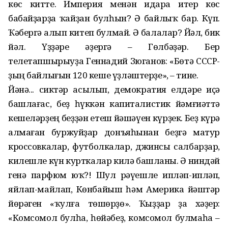
көс китте. Империя менән идара итер көс
бабайҙарҙа ҡайҙан булһын? Ә байлыҡ бар. Күп.
Ҡәбергә алып китеп булмай. Ә балалар? Йәл, бик
йәл. Үҙҙәре әҙергә – Гөлбәҙәр. Бер
телетапшырыуҙа Геннадий Зюганов: «Бөтә СССР-
ҙың байлығын 120 кеше үҙләштерҙе», – тине.
Йәнә... сиктәр асылып, демократия елдәре иҫә
башлағас, беҙ һүккән капиталистик йәмғиәттә
кешеләрҙең беҙҙән етеш йәшәүен күрҙек. Беҙ күрә
алмаған буржуйҙар донъяһынан беҙгә матур
кроссовкалар, футболкалар, джинсы салбарҙар,
килешле күн курткалар килә башланы. Ә ниндәй
генә парфюм юҡ?! Шул рәүешле ипләп-ипләп,
яйлап-майлап, Көнбайыш һәм Америка йәштәр
йөрәген «ҡулға төшөрҙө». Ҡыҙҙар ҙа хәҙер:
«Комсомол булһа, һөйәбеҙ, комсомол булмаһа –