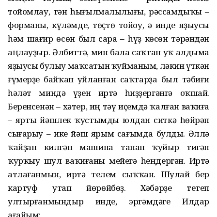
тойомлау, тән һығылмалылығы, рәссамдыҡы –
форманы, күләмде, төҫтө тойоу, ә инде яҙыусы
һәм шағир өсөн был сара – һүҙ көсөн тәрәндән
аңлауҙыр. Әлбиттә, мин бала саҡтан уҡ алдыма
яҙыусы булыу маҡсатын ҡуйманым, ләкин үткән
ғүмерҙе байҡап уйланған саҡтарҙа был тәбиғи
һәләт миндә үҙен иртә һиҙҙергәнгә оҡшай.
Беренсенән – хәтер, иң тәү иҫемдә ҡалған ваҡиға
– ярты йәшлек ҡустымды юлдан ситкә һөйрәп
сығарыу – ике йәш ярым сағымда булды. Әллә
ҡайҙан килгән машина тапап ҡуйыр тигән
ҡурҡыу шул ваҡиғаны мейегә һеңдергән. Иртә
атлағанмын, иртә телем сыҡҡан. Шулай бер
картуф утап йөрөйбөҙ. Хәбәрҙе тетеп
ултырғанмындыр инде, эргәмдәге Илдар
ағайым: