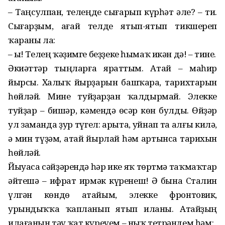
– Таңсулпан, телеңде сығарып күрһәт әле? – ти.
Сығарҙым, ағай телде ятып-ятып тикшереп
ҡараны ла:
– Һы! Телең ҡәҙимге беҙҙеке һымаҡ икән дә! – тине.
Әкиәттәр тыңларға яраттым. Атай – маһир
йырсы. Халыҡ йырҙарын башҡара, тарихтарын
һөйләй. Мине туйҙарҙан ҡалдырмай. Элекке
туйҙар – бишәр, кәмендә өсәр көн булды. Өйҙәр
ул заманда ҙур түгел: арыта, уйнап та алғы килә,
ә мин түҙәм, атай йырлай һәм артынса тарихын
һөйләй.
Йыуаса сәйҙәрендә һәр ике яҡ төртмә таҡмаҡтар
әйтешә – ифрат ирмәк күренеш! Ә бына Сталин
үлгән көндө атайым, элекке фронтовик,
урындыҡҡа ҡапланып ятып иланы. Атайҙың
илағанын тәү ҡат күреүем – ныҡ тетрәндем һәм: