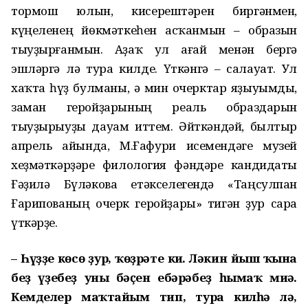
тормош юлын, кисерештәрен биргәнмен,
күңеленең йөкмәткеһен асҡанмын – образын
тыуҙырғанмын. Аҙаҡ ул ағай менән бергә
эшләргә лә тура килде. Үткәнгә – салауат. Ул
хаҡта һүҙ булманы, ә мин очерктар яҙыуымды,
заман геройҙарының реаль образдарын
тыуҙырыуҙы дауам иттем. Әйткәндәй, былтыр
апрель айында, М.Ғафури исемендәге музей
хеҙмәткәрҙәре филология фәндәре кандидаты
Ғәҙилә Бүләкова етәкселегендә «Таңсулпан
Ғарипованың очерк геройҙары» тигән ҙур сара
үткәрҙе.
– Һүҙҙең көсө ҙур, ҡөҙрәте киң. Ләкин йыш ҡына
беҙ үҙебеҙ уның бәҫен ебәрәбеҙ һымаҡ миңә.
Кемделер маҡтайым тип, тура килһә лә,