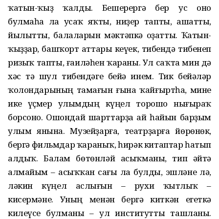
ҡатын-ҡыҙ ҡалды. Бешерергә бер ус оно
булмаһа ла усаҡ яҡты, ниҙер тапты, ашатты,
йылытты, балаларын мәктәпкә оҙатты. Ҡатын-
ҡыҙҙар, башҡорт аттары кеүек, тибендә тибенеп
ризыҡ тапты, ғаиләһен ҡараны. Ул саҡта мин дә
хәс тә шул тибендәге бейә инем. Тик бейәләр
ҡолондарының тамағын ғына ҡайғыртһа, мине
ике үҫмер улымдың күңел торошо нығыраҡ
борсоно. Ошондай шарттарҙа ай һайын барҙым
улым янына. Музейҙарға, театрҙарға йөрөнөк,
бергә фильмдар ҡараныҡ, һирәк китаптар һатып
алдыҡ. Балам бөтөнләй асыҡманы, тип әйтә
алмайым – асыҡҡан сағы ла булды, эшләне лә,
ләкин күңел аслығын – рухи ҡытлыҡ –
кисермәне. Уның менән бергә киткән егеткә
килеүсе булманы – ул институтты ташланы.