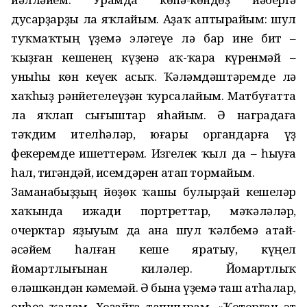
дусарҙарҙы ла яҡлайым. Аҙаҡ аптырайым: шул
туҡмаҡтың үҙемә эләгеүе лә бар ине бит –
ҡыҙған кешенең күҙенә аҡ-ҡара күренмәй –
уныһы көн кеүек асыҡ. Ҡәләмдәштәремде лә
хаҡһыҙ рәнйетелеүҙән ҡурсалайым. Матбуғатта
ла яҡлап сығыштар яһайым. Ә наградаға
тәҡдим ителһәләр, юғары органдарға үҙ
фекеремде ишеттерәм. Изгелек ҡыл да – һыуға
һал, тигәндәй, исемдәрен атап тормайым.
Заманабыҙҙың йөҙөк ҡашы булырҙай кешеләр
хаҡында ижади портреттар, мәҡәләләр,
очерктар яҙыуым да ана шул ҡәлбемә атай-
әсәйем һалған кеше яратыу, күңел
йомартлығынан киләлер. Йомартлыҡ
өләшкәндән кәмемәй. Ә бына үҙемә таш атһалар,
өнһөҙ ҡалам, Хоҙайға тапшырам. «Ҡоторған эт