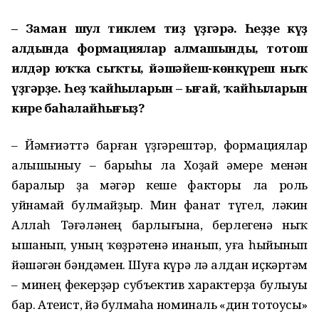
– Заман шул тиклем тиҙ үҙгәрә. Һеҙҙең күҙ
алдында формациялар алмашынды, тотош
илдәр юҡҡа сыҡты, йәшәйеш-көнкүреш ныҡ
үҙгәрҙе. Һеҙ ҡайһыларын – ыңғай, ҡайһыларын
кире баһалайһығыҙ?
– Йәмғиәттә барған үҙгәрештәр, формациялар
алышыныу – барыһы ла Хоҙай әмере менән
баралыр ҙа мәгәр кеше факторы ла роль
уйнамай булмайҙыр. Мин фанат түгел, ләкин
Аллаһ Тәғәләнең барлығына, берлегенә ныҡ
ышанып, уның ҡөҙрәтенә инанып, уға һыйынып
йәшәгән бәндәмен. Шуға күрә лә алдан иҫкәртәм
– минең фекерҙәр субъектив характерҙа булыуы
бар. Атеист, йә булмаһа номиналь «дин тотоусы»