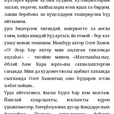
эшләп, төҙәтеп, ҡайһылары өсөн яҙып та бирҙем,
ләкин береһенә лә күңелдәрен төшөрөрлөк һүҙ
әйтмәнем.
Һүҙгә һиҙгерлек тигәндәй, шиғриәтте лә нескә
тоям, ҡайҙа ниндәй һүҙ артыҡ, йә етмәй – бер ҡат
уҡыу менән төшөнәм. Мәшһүр актер Олег Ханов:
«О! Әгәр һәр актер мин аңлаған тиклемде
аңлаһа!» – тигәйне минең «Маҡтымһылыу,
Әбләй һәм Ҡара юрға»ны сәхнәләштергән
сағында. Мин дә художестволы әҙәбиәт хаҡында
сыҡҡанда Олег Хановтың ошо һүҙҙәрен эстән
ҡабатлайым...
Үрҙә әйтелгәнсә, йылы һүҙгә һәр кем мохтаж.
Йәшләй ауырлыҡты, юҡлыҡты күреп
үҫкәнгәмелер, бәғерһеҙлеккә дусар йәндәрҙе ныҡ
йәлләйем. Урамда көпә-көндөҙ йәбергә