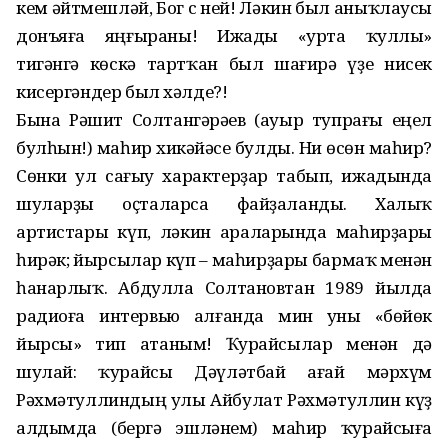
кем әйтмешләй, Бог с ней! Ләкин был аныҡлаусы
донъяға яңғыраны! Ижады «урта ҡуллы»
тигәнгә көскә тартҡан был шағирә үҙе нисек
кисергәндер был хәлде?!
Бына Рәшит Солтангәрәев (ауыр тупрағы еңел
булһын!) маһир хикәйәсе булды. Ни өсөн маһир?
Сөнки ул сағыу характерҙар табып, ижадында
шуларҙы оҫталарса файҙаланды. Халыҡ
артистары күп, ләкин араларында маһирҙары
һирәк; йырсылар күп – маһирҙары бармаҡ менән
һанарлыҡ. Абдулла Солтановтан 1989 йылда
радиоға интервью алғанда мин уны «бөйөк
йырсы» тип атаным! Ҡурайсылар менән дә
шулай: ҡурайсы Дәүләтбай ағай мәрхүм
Рәхмәтуллиндың улы Айбулат Рәхмәтуллин күҙ
алдымда (бергә эшләнем) маһир ҡурайсыға