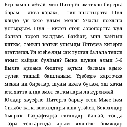
Бер заман: «Әсәй, мин Питерға имтихан бирергә
барам – аҡса кәрәк», – тип шылтырата. Шул
көндө үк кесе улым менән Учалы поезына
ултырҙым. Шул – килеп етеп, аэропортта ҡул
болғап тороп ҡалдым. Баҡһаң, мин ҡайтып
киткәс, таныш ҡатын улымды Питерға китергә
өгөтләгән. Ун етеһе яңы саҡ тулған балала төплө
аҡыл ҡайҙан булһын? Бына шунан алып 5-6
йылға арҡама биштәр аҫтым: балама аҙыҡ-
түлек ташый башланым. Үҙебеҙгә карточка
менән ни бирәләр, шуны икегә бүләм, эш хаҡы
юҡ, хатта алда өмөт сатҡылары ла күренмәй.
Юлдар хәүефле. Питерға барыу өсөн Миәс һәм
Силәбе ҡала вокзалдары аша үтәһең. Вокзалдар
бысраҡ, бәҙрәфтәрҙә сиғандар йәшәй, төндә
тәҙрә төптәрендә ярым яланғас бомждар