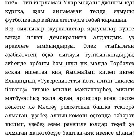
юҡ!» – тип йырламай. Улар модалы джинсы, күн
куртка, әҙәм аңламаған телдә яҙыулы
футболкалар кейгән егеттәргә төбәй ҡарашын.
Беҙ, зыялылар, журналистар, яҙыусылар күпте
вәғәҙә иткән демократияға алдандыҡ. Һүҙ
иреклеге ымһындырҙы. Элек «тыйылған
әҙәбиәт»тең өҫкә сығыуы тулҡынландырҙы,
зиһенде арбаны һәм шул уҡ мәлдә Горбачев
асҡан ишектән киң йылмайып килеп ингән
Ельциндың «Суверенитетты йота алған тиклем
йотоғоҙ» тигәне милли мәктәптәрһеҙ, милли
матбуғатһыҙ ҡала яҙған, артистар өсөн төлкө
кәпәсте лә Мәскәү рөхсәтенән башҡа тектерә
алмаған, үҙебеҙ алтын-көмөш өҫтөндә тәһәрәт
ҡылып, үҙебеҙ әҙәм рәүешле юлдар төҙөй ҙә
алмаған халәтебеҙҙе баштан-аяҡ икенсе яһаны!