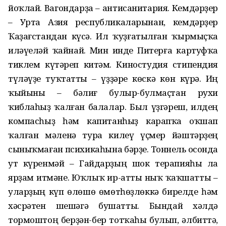
йоҡлай. Вагондарҙа – антисанитария. Кемдәрҙер
– Урта Азия республикаларынан, кемдәрҙер
Ҡаҙағстандан күсә. Ил ҡуҙғатылған ҡырмыҫҡа
иләүеләй ҡайнай. Мин инде Питерға картуфҡа
тиклем күтәреп китәм. Киностудия стипендия
түләүҙе туҡтатты – үҙҙәре көскә көн күрә. Иң
ҡыйыны – бәлиғ булыр-булмаҫтан рухи
ҡиблаһыҙ ҡалған балалар. Был үҙгәреш, илдең
компасһыҙ һәм капитанһыҙ карапҡа оҡшап
ҡалған мәленә тура килеү үҫмер йәштәрҙең
сыныҡмаған психикаһына бәрҙе. Тоннель осонда
ут күренмәй – Гайдарҙың шок терапияһы ла
ярҙам итмәне. Юҡлыҡ ир-атты ныҡ ҡаҡшатты –
уларҙың күп өлөшө өмөтһөҙлөккә бирелде һәм
хәсрәтен шешәгә бушатты. Бындай хәлдә
тормоштоң берҙән-бер тотҡаһы булып, әлбиттә,