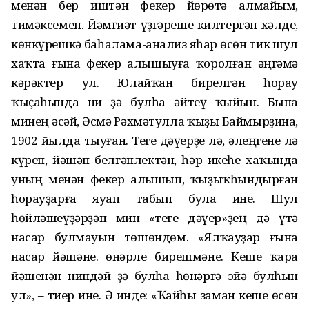
менән бер иштән фекер йөрөтә алмайым,
тимәксемен. Йәмғиәт үҙгәреше килтергән хәлде,
көнкүрешкә баһалама-анализ яһар өсөн тик шул
хаҡта ғына фекер алышыуға ҡоролған әңгәмә
кәрәктер ул. Юлайҡан бирелгән һорау
ҡыҫаһында ни ҙә булһа әйтеү ҡыйын. Бына
минең әсәй, Әсмә Рәхмәтулла ҡыҙы Баймырҙина,
1902 йылда тыуған. Теге дәүерҙе лә, әлеңгене лә
күреп, йәшәп белгәнлектән, һәр икеһе хаҡында
уның менән фекер алышып, ҡыҙыҡһындырған
һорауҙарға яуап табып була ине. Шул
һөйләшеүҙәрҙән мин «теге дәүер»ҙең дә үтә
насар булмауын төшөндөм. «Ялҡауҙар ғына
насар йәшәне. Һөнәрле бирешмәне. Кеше ҡара
йәшенән ниндәй ҙә булһа һөнәргә эйә булһын
ул», – тиер ине. Ә инде: «Ҡайһы заман кеше өсөн