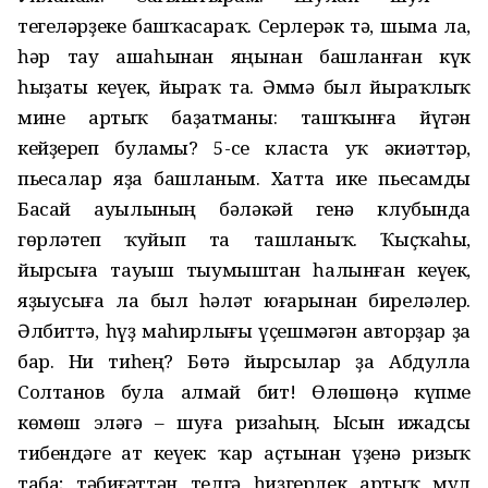
тегеләрҙеке башҡасараҡ. Серлерәк тә, шыма ла,
һәр тау ашаһынан яңынан башланған күк
һыҙаты кеүек, йыраҡ та. Әммә был йыраҡлыҡ
мине артыҡ баҙатманы: ташҡынға йүгән
кейҙереп буламы? 5-се класта уҡ әкиәттәр,
пьесалар яҙа башланым. Хатта ике пьесамды
Басай ауылының бәләкәй генә клубында
гөрләтеп ҡуйып та ташланыҡ. Ҡыҫҡаһы,
йырсыға тауыш тыумыштан һалынған кеүек,
яҙыусыға ла был һәләт юғарынан биреләлер.
Әлбиттә, һүҙ маһирлығы үҫешмәгән авторҙар ҙа
бар. Ни тиһең? Бөтә йырсылар ҙа Абдулла
Солтанов була алмай бит! Өлөшөңә күпме
көмөш эләгә – шуға ризаһың. Ысын ижадсы
тибендәге ат кеүек: ҡар аҫтынан үҙенә ризыҡ
таба; тәбиғәттән телгә һиҙгерлек артыҡ мул