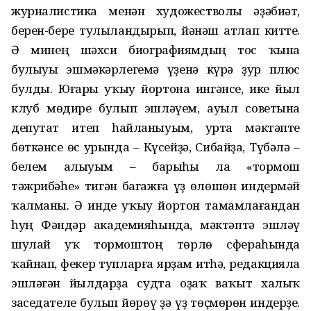
журналистика менән художестволы әҙәбиәт,
берен-бере тулыландырып, йәнәш атлап китте.
Ә минең шәхси биографиямдың тос ҡына
булыуы эшмәкәрлегемә үҙенә күрә ҙур плюс
булды. Юғары уҡыу йортона ингәнсе, ике йыл
клуб мөдире булып эшләүем, ауыл советына
депутат итеп һайланыуым, урта мәктәпте
бөткәнсе өс урында – Күсейҙә, Сибайҙа, Түбәлә –
белем алыуым – барыһы ла «тормош
тәжрибәһе» тигән багажға үҙ өлөшөн индермәй
ҡалманы. Ә инде уҡыу йортон тамамлағандан
һуң Фәндәр академияһында, мәктәптә эшләү
шулай уҡ тормоштоң төрлө сфераһында
ҡайнап, фекер тупларға ярҙам итһә, редакцияла
эшләгән йылдарҙа судта оҙаҡ ваҡыт халыҡ
заседателе булып йөрөү ҙә үҙ төҫмөрөн индерҙе.