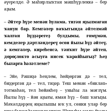
әүерелде. Ә маһирлыҡтан мәшһүрлеккә – бер
аҙым.
– Әйтер һүҙең менән һуңлама, тигән яҙылмаған
ҡанун бар. Кемгәлер ваҡытында әйтелмәй
ҡалған һүҙҙәрегеҙ булдымы, ғөмүмән,
кемделер дәртләндереү өсөн йылы һүҙ әйтеү,
ә кемгәлер, киреһенсә, тәнҡит һүҙе әйтеп,
дөрөҫлөктө асыуға нисек ҡарайһығыҙ? Һеҙ
быларға һәләтлеме?
– Эйе, Рәшиҙә һеңлем, һөйҙөргән дә – тел,
биҙҙергән дә – тел, тиҙәр. Теш менән «бикләп»
тотмаһаң, тел һөйәкһеҙ – уныһы ла мәғлүм.
Йылы һүҙ – йән аҙығы, яман һүҙ – баш ҡағыҙы.
Мәҡәлдәрҙең яңылышы юҡ ул, сөнки улар бер
нисә быуат һынауын үткән. Шуныһы асыҡ: йылы