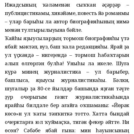
Ижадсының ҡәләменән сыҡҡан әҫәрҙәр –
публицистикамы, хикәйәме, повесть йә романмы
– улар барыһы ла автор биографияһының нимә
менән тултырылыуына бәйле.
Ҡайһы яҙыусыларҙың тормош биографияһы үтә
ябай: мәктәп, вуз, баш ҡала редакцияһы. Ярай ҙа
ул үҫкәндә – нигеҙендә – тормош һабаҡтарын
алып өлгөргән булһа! Уныһы ла икеле. Шуға
күрә минең журналистика – ул барыбер,
башлыса, яҙыусы журналистикаһы. Бәлки,
шуғалыр ҙа 80-се йылдар башында яҙған тәүге
ҙур очерыгым гәзит журналистикаһында
ярайһы билдәле бер ағайға оҡшаманы: «Йөрәк
көсө»н ул ҡаты тәнҡиткә тотто. Хатта бындай
очерктарға юл ҡуймаҫҡа, тигән фекер әйтте. Ни
өсөн? Сәбәбе ябай ғына: мин һауынсының