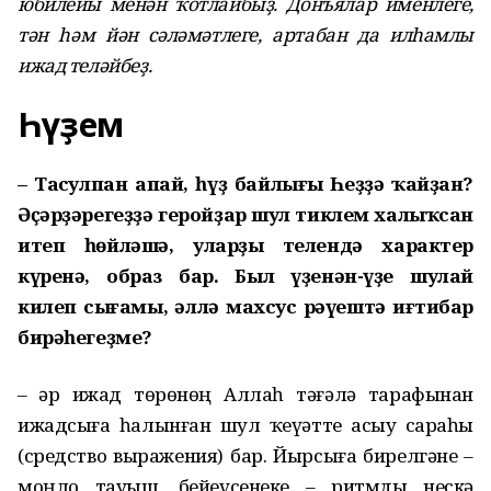
юбилейы менән ҡотлайбыҙ. Донъялар именлеге,
тән һәм йән сәләмәтлеге, артабан да илһамлы
ижад теләйбеҙ.
Һүҙем
– Таңсулпан апай, һүҙ байлығы Һеҙҙә ҡайҙан?
Әҫәрҙәрегеҙҙә геройҙар шул тиклем халыҡсан
итеп һөйләшә, уларҙың телендә характер
күренә, образ бар. Был үҙенән-үҙе шулай
килеп сығамы, әллә махсус рәүештә иғтибар
бирәһегеҙме?
– Һәр ижад төрөнөң Аллаһ тәғәлә тарафынан
ижадсыға һалынған шул ҡеүәтте асыу сараһы
(средство выражения) бар. Йырсыға бирелгәне –
моңло тауыш, бейеүсенеке – ритмды нескә