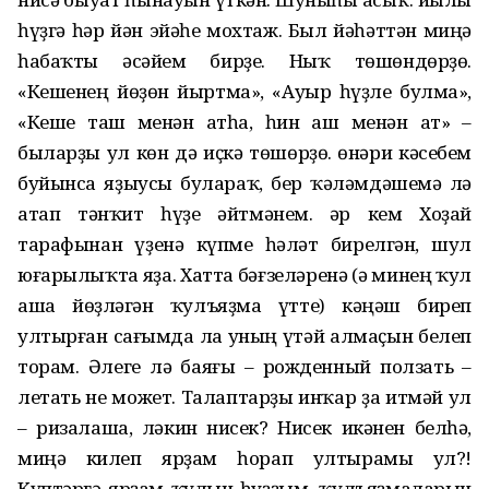
һүҙгә һәр йән эйәһе мохтаж. Был йәһәттән миңә
һабаҡты әсәйем бирҙе. Ныҡ төшөндөрҙө.
«Кешенең йөҙөн йыртма», «Ауыр һүҙле булма»,
«Кеше таш менән атһа, һин аш менән ат» –
быларҙы ул көн дә иҫкә төшөрҙө. Һөнәри кәсебем
буйынса яҙыусы булараҡ, бер ҡәләмдәшемә лә
атап тәнҡит һүҙе әйтмәнем. Һәр кем Хоҙай
тарафынан үҙенә күпме һәләт бирелгән, шул
юғарылыҡта яҙа. Хатта бәғзеләренә (ә минең ҡул
аша йөҙләгән ҡулъяҙма үтте) кәңәш биреп
ултырған сағымда ла уның үтәй алмаҫын белеп
торам. Әлеге лә баяғы – рожденный ползать –
летать не может. Талаптарҙы инҡар ҙа итмәй ул
– ризалаша, ләкин нисек? Нисек икәнен белһә,
миңә килеп ярҙам һорап ултырамы ул?!
Күптәргә ярҙам ҡулын һуҙҙым, ҡулъяҙмаларын