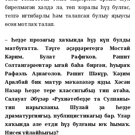
бирелмәгән хәлдә лә, төп ҡоралы һүҙ булғас,
телгә иғтибарлы һәм талапсан булыу яҙыусы
өсөн мотлаҡ талап.
– Һеҙҙең прозағыҙ хаҡында һүҙ күп булды
матбуғатта. Тәүге әҫәрҙәрегеҙгә Мостай
Кәрим, Булат Рафиҡов, Рәшит
Солтангәрәевтар ыңғай баһа биргән, һуңыраҡ
Рафаэль Аҙнағолов, Рәшит Шәкүр, Ҡәҙим
Аралбай бик матур мәҡәләләр яҙҙы. Хәсән
Назар Һеҙҙе тере классигыбыҙ тип атаһа,
Салауат Әбүзәр «Рухиәтебеҙҙең таң Сулпаны»
тип нарыҡланы. Шулай ҙа Һеҙҙең
драматургияғыҙ, публицистикағыҙ бар. Улар
хаҡында әле етди һүҙ булғаны юҡ һымаҡ.
Нисек уйлайһығыҙ?