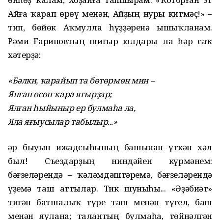
Айға ҡарап өрөү менән, Айҙың нуры китмәҫ!» –
тип, бөйөк Аҡмулла һүҙҙәренә ышыҡланам.
Рәми Ғариповтың шиғыр юлдары ла һәр саҡ
хәтерҙә:
«Бәлки, ҡарайып та бөтөрмөн мин –
Янған өсөн ҡара яғырҙар;
Ялған һыйыныр ер булмаһа ла,
Яла яғыусылар табылыр...»
Һәр быуын ижадсыһының башынан үткән хәл
был! Съездарҙың ниндәйен күрмәнем:
бәғзеләрендә – ҡәләмдәштәремә, бәғзеләрендә
үҙемә таш аттылар. Тик шуныһы... «Әҙәбиәт»
тигән батшалыҡ түре таш менән түгел, баш
менән яулана; талантың булмаһа, төйнәлгән