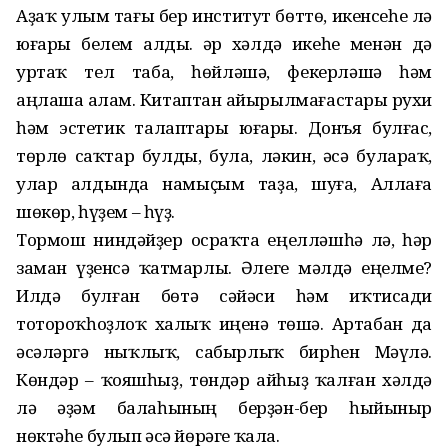
Аҙаҡ улым тағы бер институт бөттө, икенсеһе лә
юғары белем алды. Һәр хәлдә икеһе менән дә
уртаҡ тел таба, һөйләшә, фекерләшә һәм
аңлаша алам. Китаптан айырылмағастары рухи
һәм эстетик талаптары юғары. Донъя булғас,
төрлө саҡтар булды, була, ләкин, әсә булараҡ,
улар алдында намыҫым таҙа, шуға, Аллаға
шөкөр, һүҙем – һүҙ.
Тормош ниндәйҙер осраҡта еңелләшһә лә, һәр
заман үҙенсә ҡатмарлы. Әлеге мәлдә еңелме?
Илдә булған бөтә сәйәси һәм иҡтисади
тотороҡһоҙлоҡ халыҡ иңенә төшә. Артабан да
әсәләргә ныҡлыҡ, сабырлыҡ бирһен Мәүлә.
Көндәр – ҡояшһыҙ, төндәр айһыҙ ҡалған хәлдә
лә әҙәм балаһының берҙән-бер һыйыныр
нөктәһе булып әсә йөрәге ҡала.