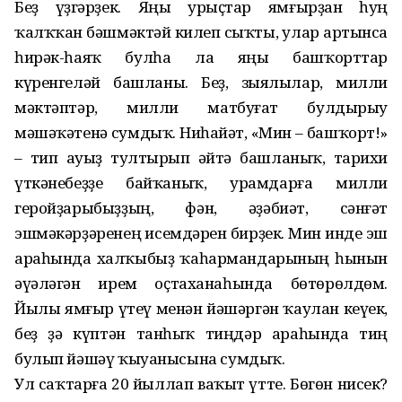
Беҙ үҙгәрҙек. Яңы урыҫтар ямғырҙан һуң
ҡалҡҡан бәшмәктәй килеп сыҡты, улар артынса
һирәк-һаяҡ булһа ла яңы башҡорттар
күренгеләй башланы. Беҙ, зыялылар, милли
мәктәптәр, милли матбуғат булдырыу
мәшәҡәтенә сумдыҡ. Ниһайәт, «Мин – башҡорт!»
– тип ауыҙ тултырып әйтә башланыҡ, тарихи
үткәнебеҙҙе байҡаныҡ, урамдарға милли
геройҙарыбыҙҙың, фән, әҙәбиәт, сәнғәт
эшмәкәрҙәренең исемдәрен бирҙек. Мин инде эш
араһында халҡыбыҙ ҡаһармандарының һынын
әүәләгән ирем оҫтаханаһында бөтөрөлдөм.
Йылы ямғыр үтеү менән йәшәргән ҡаулан кеүек,
беҙ ҙә күптән танһыҡ тиңдәр араһында тиң
булып йәшәү ҡыуанысына сумдыҡ.
Ул саҡтарға 20 йыллап ваҡыт үтте. Бөгөн нисек?