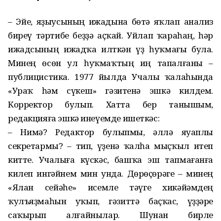
– Эйе, яҙыусының ижадына бөтә яҡлап анализ
биреү тәртибе беҙҙә аҫҡай. Уйлап ҡараһаң, һәр
ижадсының ижадҡа илткән үҙ һуҡмағы була.
Минең өсөн ул һуҡмаҡтың иң тапалғаны –
публицистика. 1977 йылда Учалы ҡалаһында
«Ураҡ һәм сүкеш» гәзитенә эшкә килдем.
Корректор булып. Хатта бер танышым,
редакцияға эшкә инеүемде ишеткәс:
– Нимә? Редактор булыпмы, әллә яуаплы
секретармы? – тип, үҙенә ҡалһа мыҫҡыл итеп
китте. Учалыға күскәс, башҡа эш тапмағанға
килеп ингәйнем мин унда. Дөрөҫөрәге – минең
«Ялан сейәһе» исемле тәүге хикәйәмдең
ҡулъяҙмаһын уҡып, гәзиттә баҫҡас, үҙҙәре
саҡырып алғайнылар. Шунан бирле