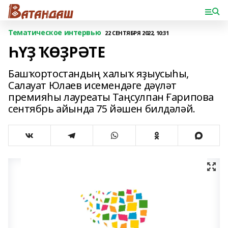
Тематическое интервью
22 СЕНТЯБРЯ 2022, 10:31
ҺҮҘ ҠӨҘРӘТЕ
Башҡортостандың халыҡ яҙыусыһы,
Салауат Юлаев исемендәге дәүләт
премияһы лауреаты Таңсулпан Ғарипова
сентябрь айында 75 йәшен билдәләй.