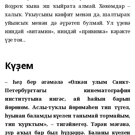
йоҙроҡ ҡына эш ҡыйрата алмай. Хөкөмдар –
халыҡ. Уҡыусыны кәнфит менән дә, шалтыраҡ
уйынсыҡ менән дә әүрәтеп булмай. Ул үҙенә
ниндәй «витамин», ниндәй «прививка» кәрәкте
үҙе тоя...
Күҙем
– Һеҙ бер әңгәмәлә «Өлкән улым Санкт-
Петербургтағы кинематография
институтына ингәс, ай һайын барып
йөрөнөм. Аслы-туҡлы йөрөмәһен тип түгел,
һуңынан баламдың күңелен танымай тормайым,
тип ҡурҡтым», – тигәйнегеҙ. Тәрән мәғәнә,
ҙур аҡыл бар был һүҙҙәрҙә. Баланың күңелен