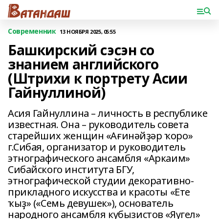
Современник
13 НОЯБРЯ 2025, 05:55
Башкирский сэсэн со
знанием английского
(Штрихи к портрету Асии
Гайнуллиной)
Асия Гайнуллина – личность в республике
известная. Она – руководитель совета
старейших женщин «Ағинәйҙәр ҡоро»
г.Сибая, организатор и руководитель
этнографического ансамбля «Аркаим»
Сибайского института БГУ,
этнографической студии декоративно-
прикладного искусства и красоты «Ете
ҡыҙ» («Семь девушек»), основатель
народного ансамбля кубызистов «Яугел»