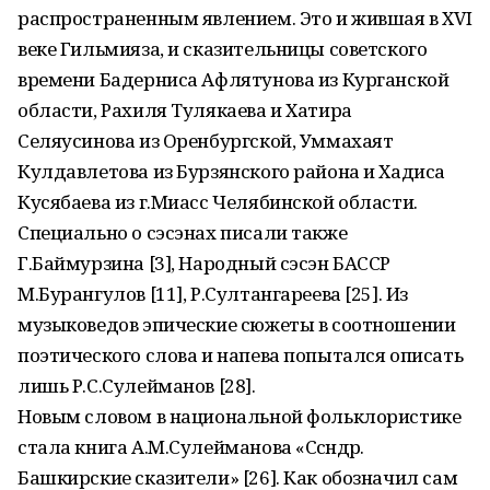
распространенным явлением. Это и жившая в XVI
веке Гильмияза, и сказительницы советского
времени Бадерниса Афлятунова из Курганской
области, Рахиля Тулякаева и Хатира
Селяусинова из Оренбургской, Уммахаят
Кулдавлетова из Бурзянского района и Хадиса
Кусябаева из г.Миасс Челябинской области.
Специально о сэсэнах писали также
Г.Баймурзина [3], Народный сэсэн БАССР
М.Бурангулов [11], Р.Султангареева [25]. Из
музыковедов эпические сюжеты в соотношении
поэтического слова и напева попытался описать
лишь Р.С.Сулейманов [28].
Новым словом в национальной фольклористике
стала книга А.М.Сулейманова «Сәсәндәр.
Башкирские сказители» [26]. Как обозначил сам