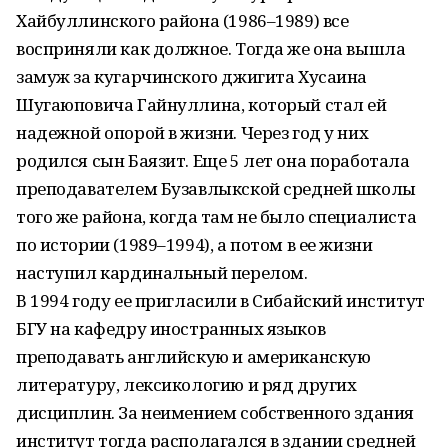
Хайбуллинского района (1986–1989) все
восприняли как должное. Тогда же она вышла
замуж за кугарчинского джигита Хусаина
Шугаюповича Гайнуллина, который стал ей
надежной опорой в жизни. Через год у них
родился сын Баязит. Еще 5 лет она поработала
преподавателем Бузавлыкской средней школы
того же района, когда там не было специалиста
по истории (1989–1994), а потом в ее жизни
наступил кардинальный перелом.
В 1994 году ее пригласили в Сибайский институт
БГУ на кафедру иностранных языков
преподавать английскую и американскую
литературу, лексикологию и ряд других
дисциплин. За неимением собственного здания
институт тогда располагался в здании средней