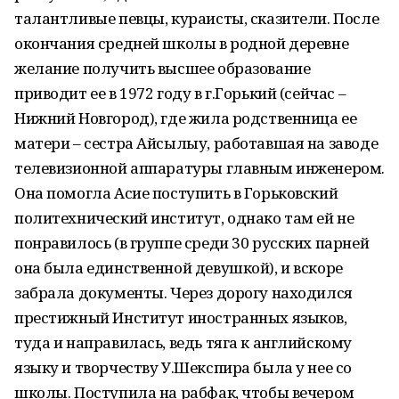
талантливые певцы, кураисты, сказители. После
окончания средней школы в родной деревне
желание получить высшее образование
приводит ее в 1972 году в г.Горький (сейчас –
Нижний Новгород), где жила родственница ее
матери – сестра Айсылыу, работавшая на заводе
телевизионной аппаратуры главным инженером.
Она помогла Асие поступить в Горьковский
политехнический институт, однако там ей не
понравилось (в группе среди 30 русских парней
она была единственной девушкой), и вскоре
забрала документы. Через дорогу находился
престижный Институт иностранных языков,
туда и направилась, ведь тяга к английскому
языку и творчеству У.Шекспира была у нее со
школы. Поступила на рабфак, чтобы вечером