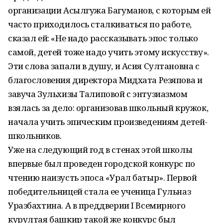
организации Асылгужа Багуманов, с которым ей
часто приходилось сталкиваться по работе,
сказал ей: «Не надо рассказывать эпос только
самой, детей тоже надо учить этому искусству».
Эти слова запали в душу, и Асия Султановна с
благословения директора Мидхата Резяпова и
завуча Зульхизы Талиповой с энтузиазмом
взялась за дело: организовав школьный кружок,
начала учить эпическим произведениям детей-
школьников.
Уже на следующий год в стенах этой школы
впервые был проведен городской конкурс по
чтению наизусть эпоса «Урал батыр». Первой
победительницей стала ее ученица Гульназ
Уразбахтина. А в преддверии I Всемирного
курултая башкир такой же конкурс был