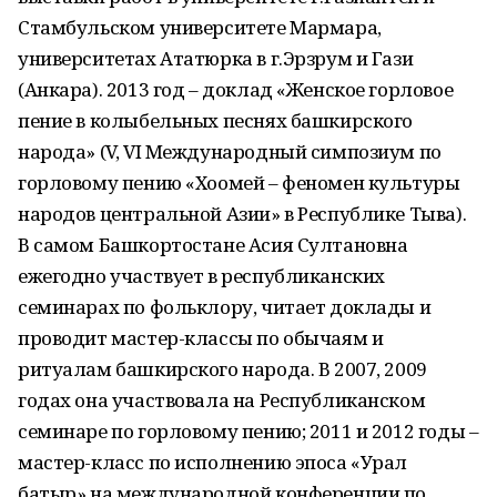
Стамбульском университете Мармара,
университетах Ататюрка в г.Эрзрум и Гази
(Анкара). 2013 год – доклад «Женское горловое
пение в колыбельных песнях башкирского
народа» (V, VI Международный симпозиум по
горловому пению «Хоомей – феномен культуры
народов центральной Азии» в Республике Тыва).
В самом Башкортостане Асия Султановна
ежегодно участвует в республиканских
семинарах по фольклору, читает доклады и
проводит мастер-классы по обычаям и
ритуалам башкирского народа. В 2007, 2009
годах она участвовала на Республиканском
семинаре по горловому пению; 2011 и 2012 годы –
мастер-класс по исполнению эпоса «Урал
батыр» на международной конференции по