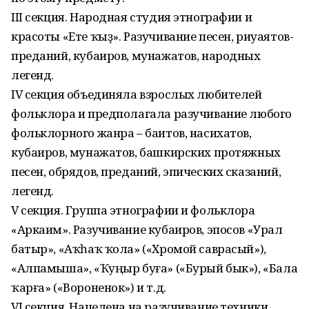
III секция. Народная студия этнографии и
красоты «Ете ҡыҙ». Разучивание песен, риуаятов-
преданий, кубаиров, мунажатов, народных
легенд.
IV секция объединяла взрослых любителей
фольклора и предполагала разучивание любого
фольклорного жанра – баитов, насихатов,
кубаиров, мунажатов, башкирских протяжных
песен, обрядов, преданий, эпических сказаний,
легенд.
V секция. Группа этнографии и фольклора
«Аркаим». Разучивание кубаиров, эпосов «Урал
батыр», «Аҡһаҡ ҡола» («Хромой саврасый»),
«Алпамыша», «Ҡуңыр буға» («Бурый бык»), «Бала
ҡарға» («Вороненок») и т.д.
VI секция. Нацелена на разучивание техники