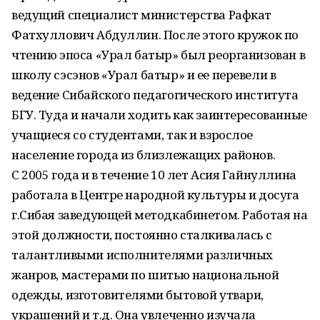
ведущий специалист министерства Рафкат
Фатхуллович Абдуллин. После этого кружок по
чтению эпоса «Урал батыр» был реорганизован в
школу сэсэнов «Урал батыр» и ее перевели в
ведение Сибайского педагогического института
БГУ. Туда и начали ходить как заинтересованные
учащиеся со студентами, так и взрослое
население города из близлежащих районов.
С 2005 года и в течение 10 лет Асия Гайнуллина
работала в Центре народной культуры и досуга
г.Сибая заведующей методкабинетом. Работая на
этой должности, постоянно сталкивалась с
талантливыми исполнителями различных
жанров, мастерами по шитью национальной
одежды, изготовителями бытовой утвари,
украшений и т.д. Она увлеченно изучала