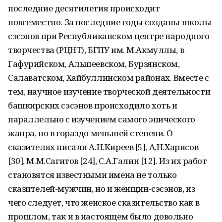
последние десятилетия происходит
повсеместно. За последние годы созданы школы
сэсэнов при Республиканском центре народного
творчества (РЦНТ), БГПУ им. М.Акмуллы, в
Гафурийском, Альшеевском, Бурзянском,
Салаватском, Хайбуллинском районах. Вместе с
тем, научное изучение творческой деятельности
башкирских сэсэнов происходило хоть и
параллельно с изучением самого эпического
жанра, но в гораздо меньшей степени. О
сказителях писали А.Н.Киреев [5], А.Н.Харисов
[30], М.М.Сагитов [24], С.А.Галин [12]. Из их работ
становятся известными имена не только
сказителей-мужчин, но и женщин-сэсэнов, из
чего следует, что женское сказительство как в
прошлом, так и в настоящем было довольно