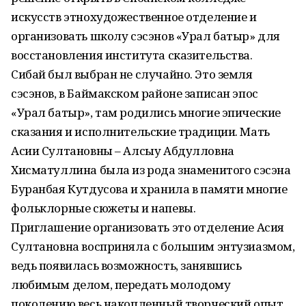
искусств этнохудожественное отделение и
организовать школу сэсэнов «Урал батыр» для
восстановления института сказительства.
Сибай был выбран не случайно. Это земля
сэсэнов, в Баймакском районе записан эпос
«Урал батыр», там родились многие эпические
сказания и исполнительские традиции. Мать
Асии Султановны – Алсыу Абдулловна
Хисматуллина была из рода знаменитого сэсэна
Буранбая Кутдусова и хранила в памяти многие
фольклорные сюжеты и напевы.
Приглашение организовать это отделение Асия
Султановна восприняла с большим энтузиазмом,
ведь появилась возможность, занявшись
любимым делом, передать молодому
поколению весь накопленный творческий опыт.