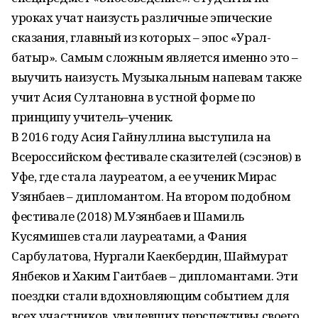
уроках учат наизусть различные эпические
сказания, главный из которых – эпос «Урал-
батыр». Самым сложным является именно это –
выучить наизусть. Музыкальным напевам также
учит Асия Султановна в устной форме по
принципу учитель–ученик.
В 2016 году Асия Гайнуллина выступила на
Всероссийском фестивале сказителей (сэсэнов) в
Уфе, где стала лауреатом, а ее ученик Мирас
Узянбаев – дипломантом. На втором подобном
фестивале (2018) М.Узянбаев и Шамиль
Кусямишев стали лауреатами, а Фания
Сарбулатова, Нургали Каекбердин, Шаймурат
Янбеков и Хаким Гаитбаев – дипломантами. Эти
поездки стали вдохновляющим событием для
всех участников, увидевших перспективы своего