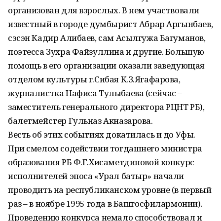
организован для взрослых. В нем участвовали
известный в городе думбырист Абрар Аргынбаев,
сэсэн Кадир Алибаев, сам Асылгужа Багуманов,
поэтесса Зухра Файзуллина и другие. Большую
помощь в его организации оказали заведующая
отделом культуры г.Сибая К.З.Ягафарова,
журналистка Нафиса Тулыбаева (сейчас –
заместитель генерального директора РЦНТ РБ),
балетмейстер Гульназ Акназарова.
Весть об этих событиях докатилась и до Уфы.
При смелом содействии тогдашнего министра
образования РБ Ф.Г.Хисаметдиновой конкурс
исполнителей эпоса «Урал батыр» начали
проводить на республиканском уровне (в первый
раз – в ноябре 1995 года в Башгосфилармонии).
Проведению конкурса немало способствовал и