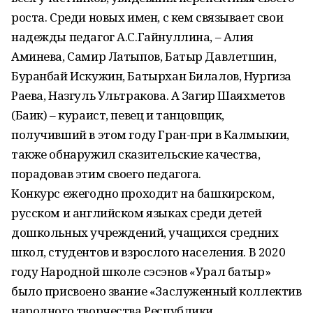
роста. Среди новых имен, с кем связывает свои
надежды педагог А.С.Гайнуллина, – Алия
Аминева, Самир Латыпов, Батыр Давлетшин,
Буранбай Искужин, Батырхан Билалов, Нургиза
Раева, Назгуль Ультракова. А Загир Шаяхметов
(Баик) – кураист, певец и танцовщик,
получивший в этом году Гран-при в Калмыкии,
также обнаружил сказительские качества,
порадовав этим своего педагога.
Конкурс ежегодно проходит на башкирском,
русском и английском языках среди детей
дошкольных учреждений, учащихся средних
школ, студентов и взрослого населения. В 2020
году Народной школе сэсэнов «Урал батыр»
было присвоено звание «Заслуженный коллектив
народного творчества Республики